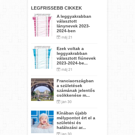
LEGFRISSEBB CIKKEK
A leggyakrabban
választott
lánynevek 2023-
2024-ben
máj 21
Ezek voltak a
leggyakrabban
választott fiúnevek
2023-2024-be...
máj 21
Franciaországban
a születések
számának jelentős
csökkenése m...
jan 30
Kínában újabb
mélypontot ért el a
születési és
halálozási ar...
jan 30