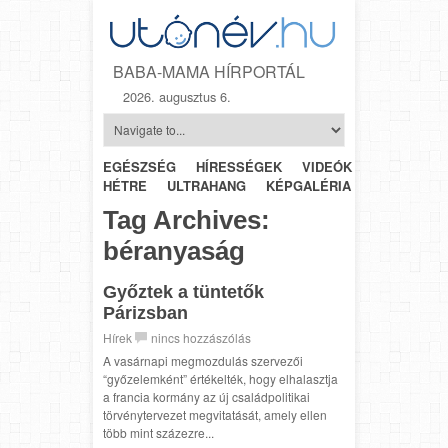
BABA-MAMA HÍRPORTÁL
2026. augusztus 6.
EGÉSZSÉG
HÍRESSÉGEK
VIDEÓK
HÉTRŐL-
HÉTRE
ULTRAHANG
KÉPGALÉRIA
SZÜLÉSZET
Tag Archives:
béranyaság
Győztek a tüntetők
Párizsban
Hírek
nincs hozzászólás
A vasárnapi megmozdulás szervezői
“győzelemként” értékelték, hogy elhalasztja
a francia kormány az új családpolitikai
törvénytervezet megvitatását, amely ellen
több mint százezre...