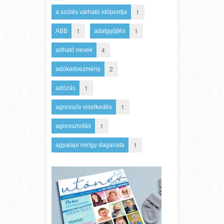
1
a szülés várható időpontja
1
1
ABB
adatgyűjtés
4
adható nevek
2
adókedvezmény
1
adózás
1
agresszív viselkedés
1
agresszivitás
1
agyalapi mirigy daganata