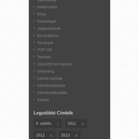
Hétről-hétre
Hírek
Hírességek
Jogszabályok
Könyvajánló
Tanácsok
TOP 100
Trendek
Újszülött név toplista
Ultrahang
Utónév toplista
Utónévválasztás
Utónévváltoztatás
Videók
Legutóbbi Címkék
1
4
0. szűrés
2011
4
4
2012
2013