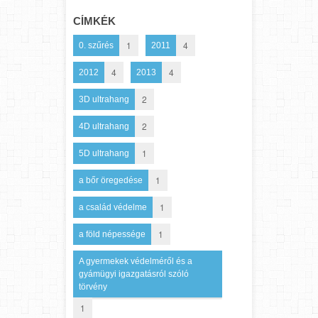
CÍMKÉK
1
4
0. szűrés
2011
4
4
2012
2013
2
3D ultrahang
2
4D ultrahang
1
5D ultrahang
1
a bőr öregedése
1
a család védelme
1
a föld népessége
A gyermekek védelméről és a
gyámügyi igazgatásról szóló
törvény
1