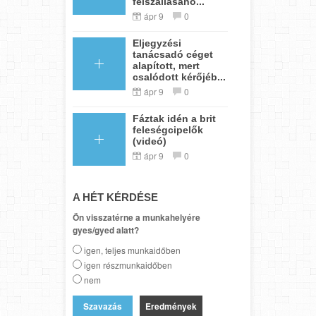
felszállásáho...
ápr 9
0
Eljegyzési
tanácsadó céget
alapított, mert
csalódott kérőjéb...
ápr 9
0
Fáztak idén a brit
feleségcipelők
(videó)
ápr 9
0
A HÉT KÉRDÉSE
Ön visszatérne a munkahelyére
gyes/gyed alatt?
igen, teljes munkaidőben
igen részmunkaidőben
nem
Eredmények