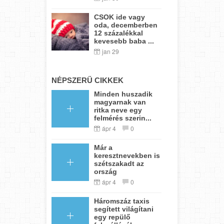
CSOK ide vagy
oda, decemberben
12 százalékkal
kevesebb baba ...
jan 29
NÉPSZERŰ CIKKEK
Minden huszadik
magyarnak van
ritka neve egy
felmérés szerin...
ápr 4
0
Már a
keresztnevekben is
szétszakadt az
ország
ápr 4
0
Háromszáz taxis
segített világítani
egy repülő