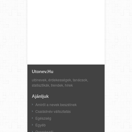
Utonev.hu
utónevek, érdekességek, tanácsok,
statisztikák, trendek, hírek
Ajánljuk
Amiről a nevek beszélnek
Családnév változtatás
Egészség
Egyéb
Gyerekszáj