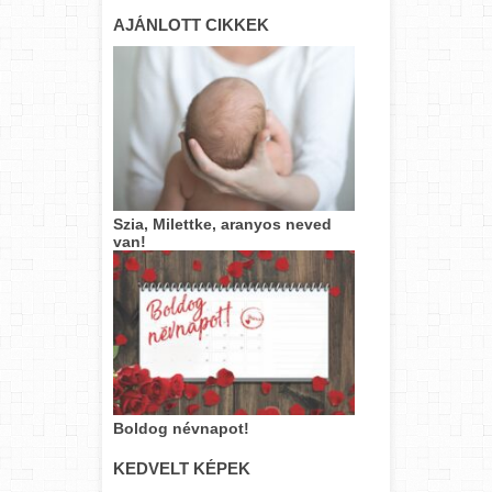
AJÁNLOTT CIKKEK
Szia, Milettke, aranyos neved
van!
Boldog névnapot!
KEDVELT KÉPEK