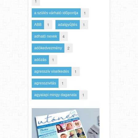
1
1
a szülés várható időpontja
1
1
ABB
adatgyűjtés
4
adható nevek
2
adókedvezmény
1
adózás
1
agresszív viselkedés
1
agresszivitás
1
agyalapi mirigy daganata