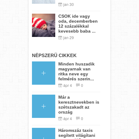
jan 30
CSOK ide vagy
oda, decemberben
12 százalékkal
kevesebb baba ...
jan 29
NÉPSZERŰ CIKKEK
Minden huszadik
magyarnak van
ritka neve egy
felmérés szerin...
ápr 4
0
Már a
keresztnevekben is
szétszakadt az
ország
ápr 4
0
Háromszáz taxis
segített világítani