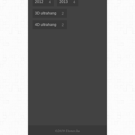
4
4
2012
2013
2
3D ultrahang
2
4D ultrahang
©2019 Utonev.hu