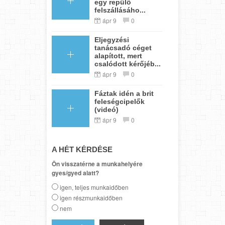
egy repülő
felszállásáho...
ápr 9
0
Eljegyzési
tanácsadó céget
alapított, mert
csalódott kérőjéb...
ápr 9
0
Fáztak idén a brit
feleségcipelők
(videó)
ápr 9
0
A HÉT KÉRDÉSE
Ön visszatérne a munkahelyére
gyes/gyed alatt?
igen, teljes munkaidőben
igen részmunkaidőben
nem