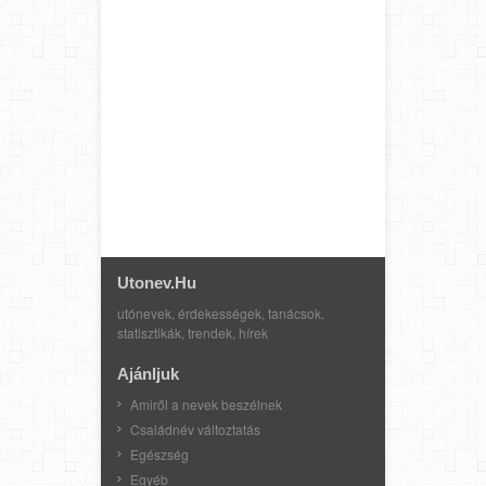
Utonev.hu
utónevek, érdekességek, tanácsok,
statisztikák, trendek, hírek
Ajánljuk
Amiről a nevek beszélnek
Családnév változtatás
Egészség
Egyéb