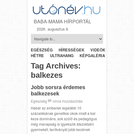
BABA-MAMA HÍRPORTÁL
2026. augusztus 9.
EGÉSZSÉG
HÍRESSÉGEK
VIDEÓK
HÉTRŐL-
HÉTRE
ULTRAHANG
KÉPGALÉRIA
SZÜLÉSZET
Tag Archives:
balkezes
Jobb sorsra érdemes
balkezesek
Egészség
nincs hozzászólás
Habár az emberek legalább 10
százalékának genetikai okok miatt a bal
keze domináns, sok szülő és pedagógus
még manapság is igyekszik átszoktatni
gyermekét, tanítványát jobb kezének