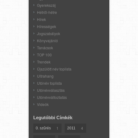
Gyerekszáj
Hétről-hétre
Hírek
Hírességek
Jogszabályok
Könyvajánló
Tanácsok
TOP 100
Trendek
Újszülött név toplista
Ultrahang
Utónév toplista
Utónévválasztás
Utónévváltoztatás
Videók
Legutóbbi Címkék
1
4
0. szűrés
2011