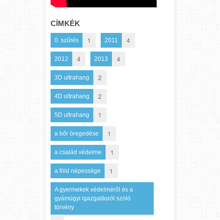
CÍMKÉK
1
4
0. szűrés
2011
4
4
2012
2013
2
3D ultrahang
2
4D ultrahang
1
5D ultrahang
1
a bőr öregedése
1
a család védelme
1
a föld népessége
A gyermekek védelméről és a
gyámügyi igazgatásról szóló
törvény