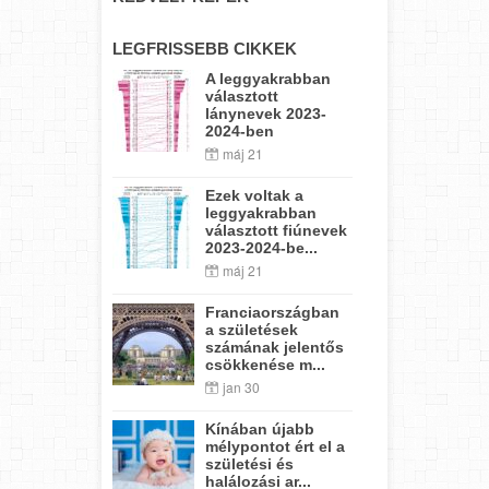
LEGFRISSEBB CIKKEK
A leggyakrabban
választott
lánynevek 2023-
2024-ben
máj 21
Ezek voltak a
leggyakrabban
választott fiúnevek
2023-2024-be...
máj 21
Franciaországban
a születések
számának jelentős
csökkenése m...
jan 30
Kínában újabb
mélypontot ért el a
születési és
halálozási ar...