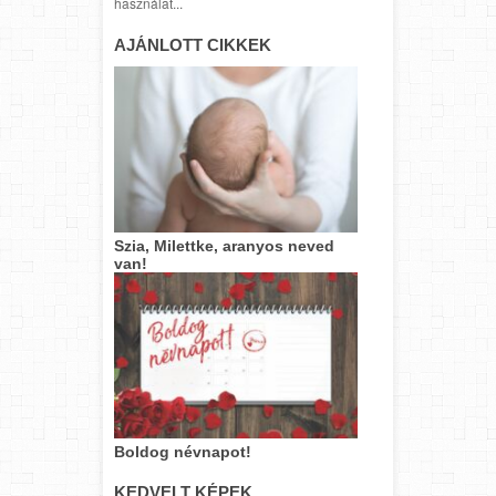
használat...
AJÁNLOTT CIKKEK
Szia, Milettke, aranyos neved
van!
Boldog névnapot!
KEDVELT KÉPEK