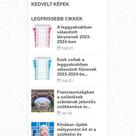
KEDVELT KÉPEK
LEGFRISSEBB CIKKEK
A leggyakrabban
választott
lánynevek 2023-
2024-ben
máj 21
Ezek voltak a
leggyakrabban
választott fiúnevek
2023-2024-be...
máj 21
Franciaországban
a születések
számának jelentős
csökkenése m...
jan 30
Kínában újabb
mélypontot ért el a
születési és