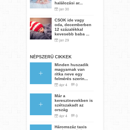
halálozási ar...
jan 30
CSOK ide vagy
oda, decemberben
12 százalékkal
kevesebb baba ...
jan 29
NÉPSZERŰ CIKKEK
Minden huszadik
magyarnak van
ritka neve egy
felmérés szerin...
ápr 4
0
Már a
keresztnevekben is
szétszakadt az
ország
ápr 4
0
Háromszáz taxis