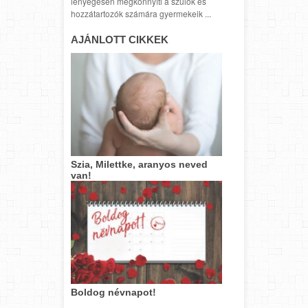
lényegesen megkönnyíti a szülők és
hozzátartozók számára gyermekeik ...
AJÁNLOTT CIKKEK
Szia, Milettke, aranyos neved
van!
Boldog névnapot!