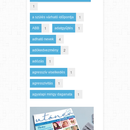
1
1
a szülés várható időpontja
1
1
ABB
adatgyűjtés
4
adható nevek
2
adókedvezmény
1
adózás
1
agresszív viselkedés
1
agresszivitás
1
agyalapi mirigy daganata