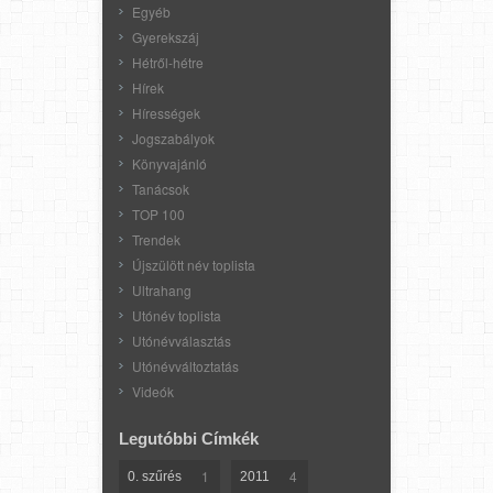
Egyéb
Gyerekszáj
Hétről-hétre
Hírek
Hírességek
Jogszabályok
Könyvajánló
Tanácsok
TOP 100
Trendek
Újszülött név toplista
Ultrahang
Utónév toplista
Utónévválasztás
Utónévváltoztatás
Videók
Legutóbbi Címkék
1
4
0. szűrés
2011