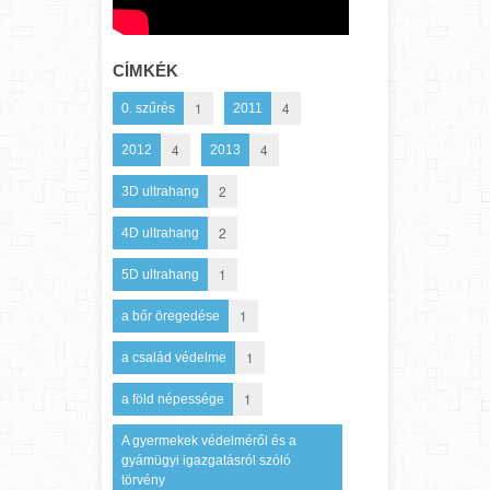
CÍMKÉK
1
4
0. szűrés
2011
4
4
2012
2013
2
3D ultrahang
2
4D ultrahang
1
5D ultrahang
1
a bőr öregedése
1
a család védelme
1
a föld népessége
A gyermekek védelméről és a
gyámügyi igazgatásról szóló
törvény