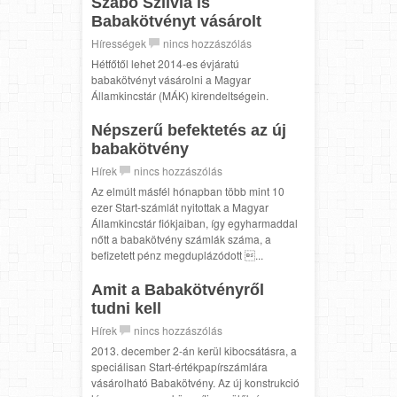
Szabó Szilvia is
Babakötvényt vásárolt
Hírességek
nincs hozzászólás
Hétfőtől lehet 2014-es évjáratú
babakötvényt vásárolni a Magyar
Államkincstár (MÁK) kirendeltségein.
Népszerű befektetés az új
babakötvény
Hírek
nincs hozzászólás
Az elmúlt másfél hónapban több mint 10
ezer Start-számlát nyitottak a Magyar
Államkincstár fiókjaiban, így egyharmaddal
nőtt a babakötvény számlák száma, a
befizetett pénz megduplázódott ...
Amit a Babakötvényről
tudni kell
Hírek
nincs hozzászólás
2013. december 2-án kerül kibocsátásra, a
speciálisan Start-értékpapírszámlára
vásárolható Babakötvény. Az új konstrukció