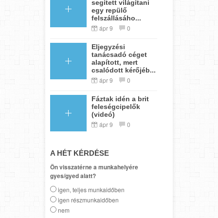
segített világítani
egy repülő
felszállásáho...
ápr 9
0
Eljegyzési
tanácsadó céget
alapított, mert
csalódott kérőjéb...
ápr 9
0
Fáztak idén a brit
feleségcipelők
(videó)
ápr 9
0
A HÉT KÉRDÉSE
Ön visszatérne a munkahelyére
gyes/gyed alatt?
igen, teljes munkaidőben
igen részmunkaidőben
nem