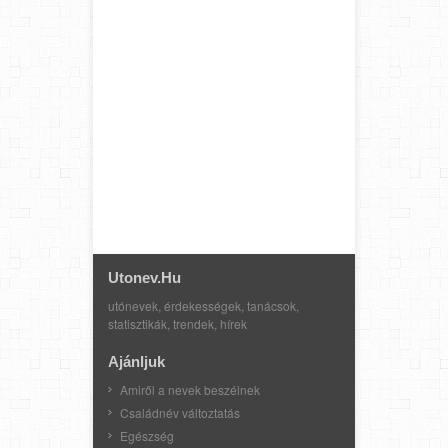
Utonev.hu
utónevek, érdekességek, tanácsok,
statisztikák, trendek, hírek
Ajánljuk
Amiről a nevek beszélnek
Családnév változtatás
Egészség