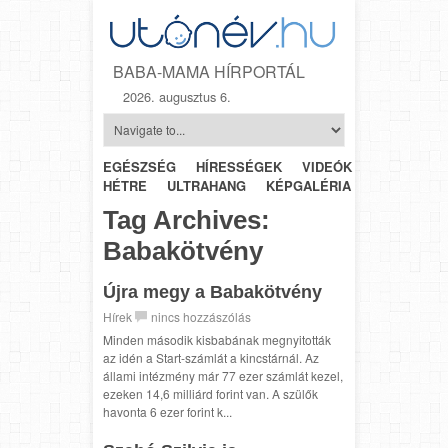
BABA-MAMA HÍRPORTÁL
2026. augusztus 6.
EGÉSZSÉG
HÍRESSÉGEK
VIDEÓK
HÉTRŐL-
HÉTRE
ULTRAHANG
KÉPGALÉRIA
SZÜLÉSZET
Tag Archives:
Babakötvény
Újra megy a Babakötvény
Hírek
nincs hozzászólás
Minden második kisbabának megnyitották
az idén a Start-számlát a kincstárnál. Az
állami intézmény már 77 ezer számlát kezel,
ezeken 14,6 milliárd forint van. A szülők
havonta 6 ezer forint k...