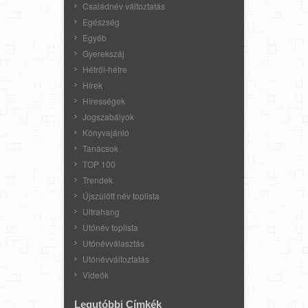
Családnév változtatás
Egészség
Egyéb
Gyerekszáj
Hétről-hétre
Hírek
Hírességek
Jogszabályok
Könyvajánló
Tanácsok
TOP 100
Trendek
Újszülött név toplista
Ultrahang
Utónév toplista
Utónévválasztás
Utónévváltoztatás
Videók
Legutóbbi Címkék