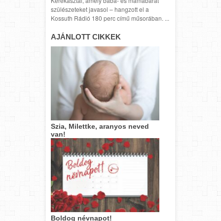
Kerekasztal, amely baba- és mamabarát
szülészeteket javasol – hangzott el a
Kossuth Rádió 180 perc című műsorában. ...
AJÁNLOTT CIKKEK
Szia, Milettke, aranyos neved
van!
Boldog névnapot!