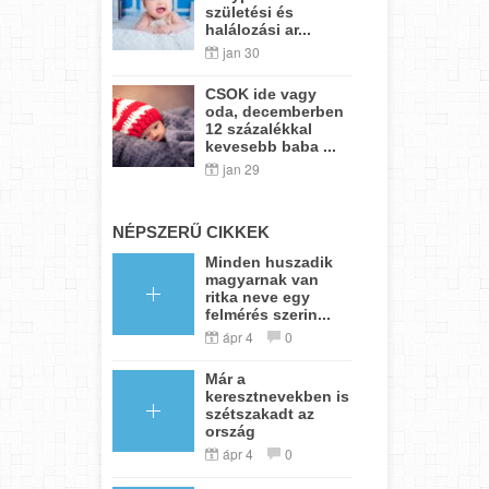
születési és
halálozási ar...
jan 30
CSOK ide vagy
oda, decemberben
12 százalékkal
kevesebb baba ...
jan 29
NÉPSZERŰ CIKKEK
Minden huszadik
magyarnak van
ritka neve egy
felmérés szerin...
ápr 4
0
Már a
keresztnevekben is
szétszakadt az
ország
ápr 4
0