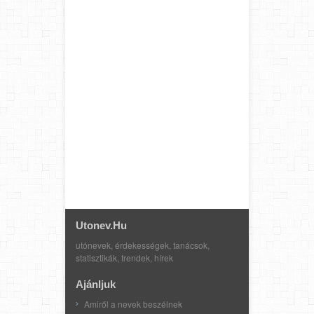
Utonev.hu
utónevek, érdekességek, tanácsok,
statisztikák, trendek, hírek
Ajánljuk
Amiről a nevek beszélnek