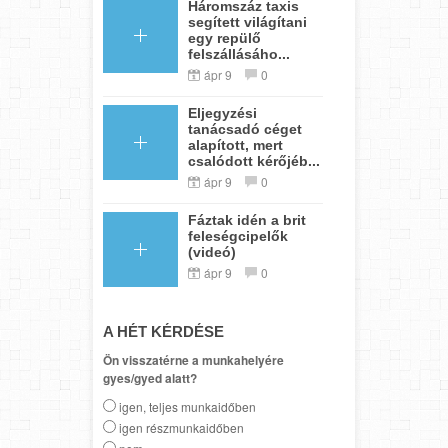
Háromszáz taxis
segített világítani
egy repülő
felszállásáho...
ápr 9
0
Eljegyzési
tanácsadó céget
alapított, mert
csalódott kérőjéb...
ápr 9
0
Fáztak idén a brit
feleségcipelők
(videó)
ápr 9
0
A HÉT KÉRDÉSE
Ön visszatérne a munkahelyére
gyes/gyed alatt?
igen, teljes munkaidőben
igen részmunkaidőben