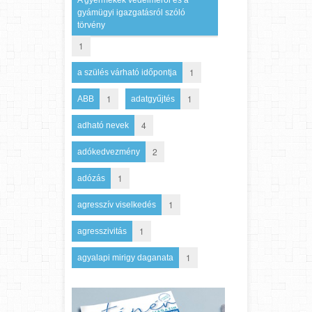
gyámügyi igazgatásról szóló
törvény
1
1
a szülés várható időpontja
1
1
ABB
adatgyűjtés
4
adható nevek
2
adókedvezmény
1
adózás
1
agresszív viselkedés
1
agresszivitás
1
agyalapi mirigy daganata