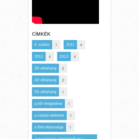
CÍMKÉK
1
4
0. szűrés
2011
4
4
2012
2013
2
3D ultrahang
2
4D ultrahang
1
5D ultrahang
1
a bőr öregedése
1
a család védelme
1
a föld népessége
A gyermekek védelméről és a