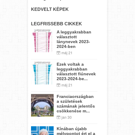
KEDVELT KÉPEK
LEGFRISSEBB CIKKEK
A leggyakrabban
választott
lánynevek 2023-
2024-ben
máj 21
Ezek voltak a
leggyakrabban
választott fiúnevek
2023-2024-be...
máj 21
Franciaországban
a születések
számának jelentős
csökkenése m...
jan 30
Kínában újabb
mélypontot ért el a