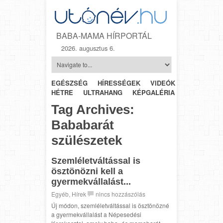
BABA-MAMA HÍRPORTÁL
2026. augusztus 6.
EGÉSZSÉG
HÍRESSÉGEK
VIDEÓK
HÉTRŐL-
HÉTRE
ULTRAHANG
KÉPGALÉRIA
SZÜLÉSZET
Tag Archives:
Bababarát
szülészetek
Szemléletváltással is
ösztönözni kell a
gyermekvállalást...
Egyéb
,
Hírek
nincs hozzászólás
Új módon, szemléletváltással is ösztönözné
a gyermekvállalást a Népesedési