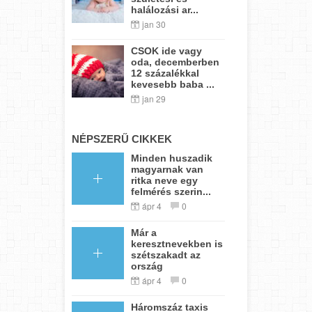
halálozási ar...
jan 30
CSOK ide vagy
oda, decemberben
12 százalékkal
kevesebb baba ...
jan 29
NÉPSZERŰ CIKKEK
Minden huszadik
magyarnak van
ritka neve egy
felmérés szerin...
ápr 4
0
Már a
keresztnevekben is
szétszakadt az
ország
ápr 4
0
Háromszáz taxis