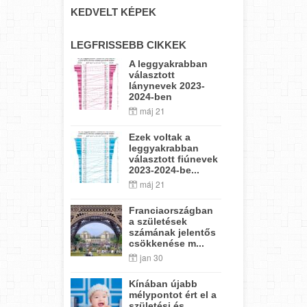
KEDVELT KÉPEK
LEGFRISSEBB CIKKEK
A leggyakrabban
választott
lánynevek 2023-
2024-ben
máj 21
Ezek voltak a
leggyakrabban
választott fiúnevek
2023-2024-be...
máj 21
Franciaországban
a születések
számának jelentős
csökkenése m...
jan 30
Kínában újabb
mélypontot ért el a
születési és