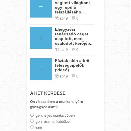
segített világítani
egy repülő
felszállásáho...
ápr 9
0
Eljegyzési
tanácsadó céget
alapított, mert
csalódott kérőjéb...
ápr 9
0
Fáztak idén a brit
feleségcipelők
(videó)
ápr 9
0
A HÉT KÉRDÉSE
Ön visszatérne a munkahelyére
gyes/gyed alatt?
igen, teljes munkaidőben
igen részmunkaidőben
nem