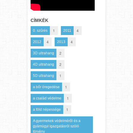
CÍMKÉK
1
4
0. szűrés
2011
4
4
2012
2013
2
3D ultrahang
2
4D ultrahang
1
5D ultrahang
1
a bőr öregedése
1
a család védelme
1
a föld népessége
A gyermekek védelméről és a
gyámügyi igazgatásról szóló
törvény