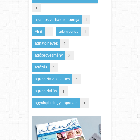
1
1
a szülés várható időpontja
1
1
ABB
adatgyűjtés
4
adható nevek
2
adókedvezmény
1
adózás
1
agresszív viselkedés
1
agresszivitás
1
agyalapi mirigy daganata