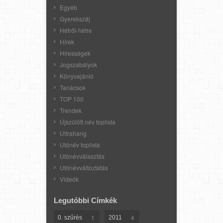
Egyéb
Gyerekszáj
Hétről-hétre
Hírek
Hírességek
Jogszabályok
Könyvajánló
Tanácsok
TOP 100
Trendek
Újszülött név toplista
Ultrahang
Utónév toplista
Utónévválasztás
Utónévváltoztatás
Videók
Legutóbbi Címkék
1
4
0. szűrés
2011