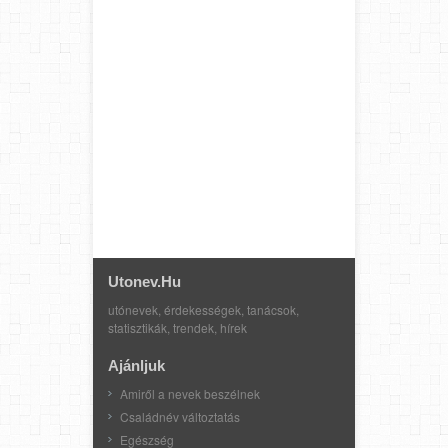
Utonev.hu
utónevek, érdekességek, tanácsok,
statisztikák, trendek, hírek
Ajánljuk
Amiről a nevek beszélnek
Családnév változtatás
Egészség