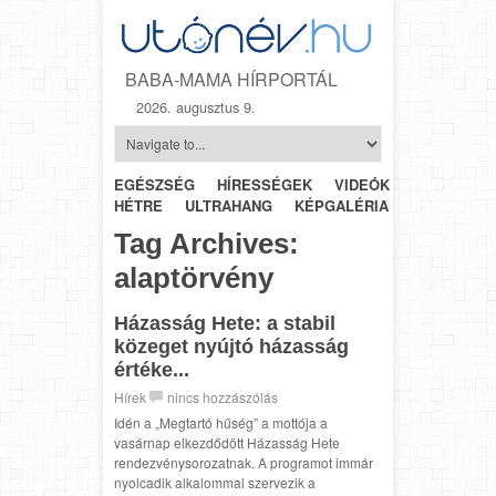
BABA-MAMA HÍRPORTÁL
2026. augusztus 9.
EGÉSZSÉG
HÍRESSÉGEK
VIDEÓK
HÉTRŐL-
HÉTRE
ULTRAHANG
KÉPGALÉRIA
SZÜLÉSZET
Tag Archives:
alaptörvény
Házasság Hete: a stabil
közeget nyújtó házasság
értéke...
Hírek
nincs hozzászólás
Idén a „Megtartó hűség” a mottója a
vasárnap elkezdődött Házasság Hete
rendezvénysorozatnak. A programot immár
nyolcadik alkalommal szervezik a