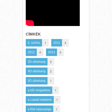
CÍMKÉK
1
4
0. szűrés
2011
4
4
2012
2013
2
3D ultrahang
2
4D ultrahang
1
5D ultrahang
1
a bőr öregedése
1
a család védelme
1
a föld népessége