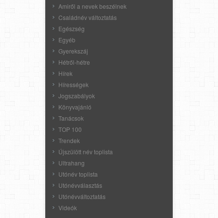
Amiről a nevek beszélnek
Családnév változtatás
Egészség
Egyéb
Gyerekszáj
Hétről-hétre
Hírek
Hírességek
Jogszabályok
Könyvajánló
Tanácsok
TOP 100
Trendek
Újszülött név toplista
Ultrahang
Utónév toplista
Utónévválasztás
Utónévváltoztatás
Videók