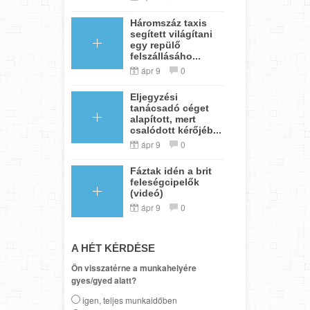
Háromszáz taxis
segített világítani
egy repülő
felszállásáho...
ápr 9
0
Eljegyzési
tanácsadó céget
alapított, mert
csalódott kérőjéb...
ápr 9
0
Fáztak idén a brit
feleségcipelők
(videó)
ápr 9
0
A HÉT KÉRDÉSE
Ön visszatérne a munkahelyére
gyes/gyed alatt?
igen, teljes munkaidőben