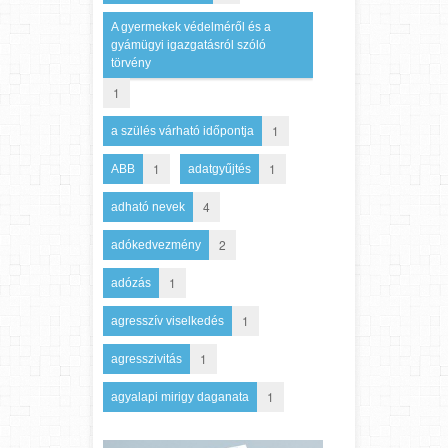
A gyermekek védelméről és a
gyámügyi igazgatásról szóló
törvény
1
1
a szülés várható időpontja
1
1
ABB
adatgyűjtés
4
adható nevek
2
adókedvezmény
1
adózás
1
agresszív viselkedés
1
agresszivitás
1
agyalapi mirigy daganata