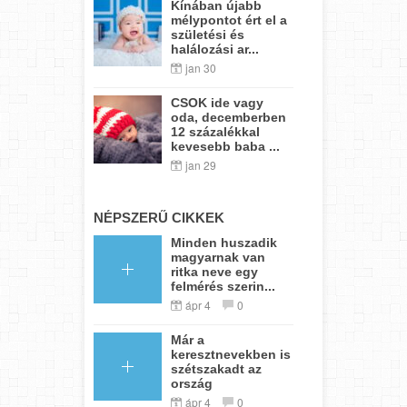
Kínában újabb
mélypontot ért el a
születési és
halálozási ar...
jan 30
CSOK ide vagy
oda, decemberben
12 százalékkal
kevesebb baba ...
jan 29
NÉPSZERŰ CIKKEK
Minden huszadik
magyarnak van
ritka neve egy
felmérés szerin...
ápr 4
0
Már a
keresztnevekben is
szétszakadt az
ország
ápr 4
0