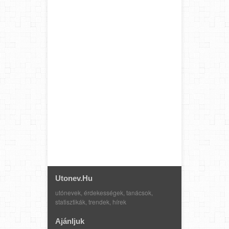
Utonev.hu
utónevek, érdekességek, tanácsok,
statisztikák, trendek, hírek
Ajánljuk