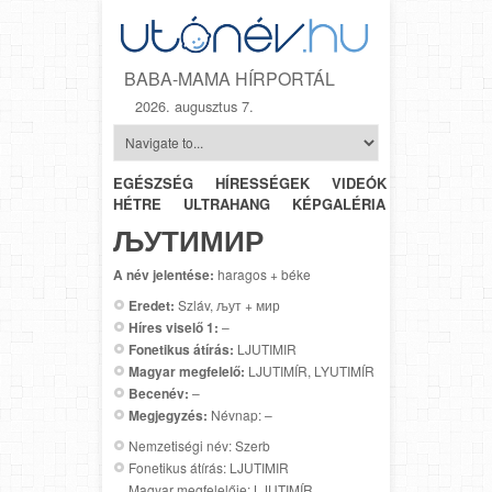
BABA-MAMA HÍRPORTÁL
2026. augusztus 7.
EGÉSZSÉG
HÍRESSÉGEK
VIDEÓK
HÉTRŐL-
HÉTRE
ULTRAHANG
KÉPGALÉRIA
SZÜLÉSZET
ЉУТИМИР
A név jelentése:
haragos + béke
Eredet:
Szláv, љут + мир
Híres viselő 1:
–
Fonetikus átírás:
LJUTIMIR
Magyar megfelelő:
LJUTIMÍR, LYUTIMÍR
Becenév:
–
Megjegyzés:
Névnap: –
Nemzetiségi név: Szerb
Fonetikus átírás: LJUTIMIR
Magyar megfelelője: LJUTIMÍR,