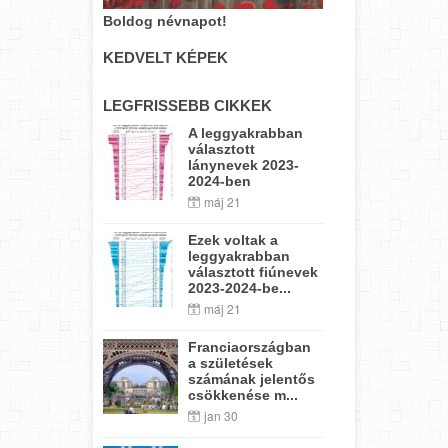
Boldog névnapot!
KEDVELT KÉPEK
LEGFRISSEBB CIKKEK
A leggyakrabban
választott
lánynevek 2023-
2024-ben
máj 21
Ezek voltak a
leggyakrabban
választott fiúnevek
2023-2024-be...
máj 21
Franciaországban
a születések
számának jelentős
csökkenése m...
jan 30