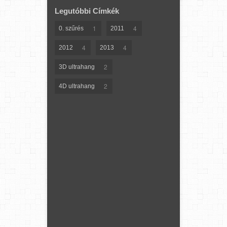
Legutóbbi Címkék
1
4
0. szűrés
2011
4
4
2012
2013
2
3D ultrahang
2
4D ultrahang