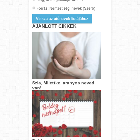
Forrás: Nemzetiségi nevek (Szerb)
Vissza az utónevek listájához
AJÁNLOTT CIKKEK
Szia, Milettke, aranyos neved
van!