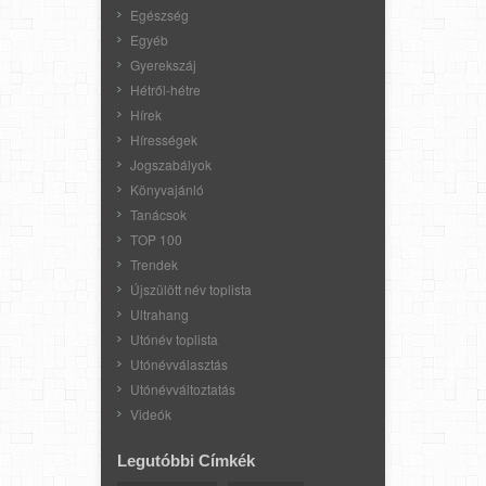
Egészség
Egyéb
Gyerekszáj
Hétről-hétre
Hírek
Hírességek
Jogszabályok
Könyvajánló
Tanácsok
TOP 100
Trendek
Újszülött név toplista
Ultrahang
Utónév toplista
Utónévválasztás
Utónévváltoztatás
Videók
Legutóbbi Címkék