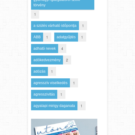
törvény
1
1
a szülés várható időpontja
1
1
ABB
adatgyűjtés
4
adható nevek
2
adókedvezmény
1
adózás
1
agresszív viselkedés
1
agresszivitás
1
agyalapi mirigy daganata