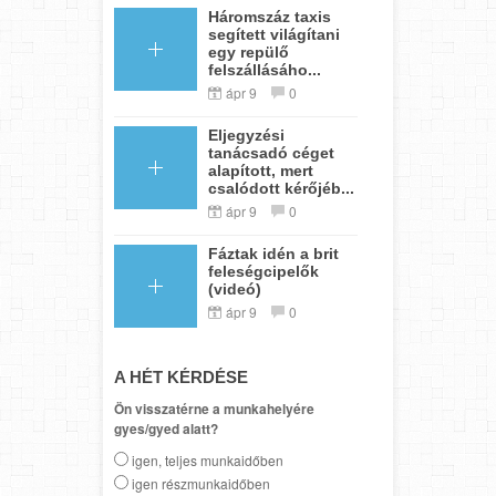
Háromszáz taxis
segített világítani
egy repülő
felszállásáho...
ápr 9
0
Eljegyzési
tanácsadó céget
alapított, mert
csalódott kérőjéb...
ápr 9
0
Fáztak idén a brit
feleségcipelők
(videó)
ápr 9
0
A HÉT KÉRDÉSE
Ön visszatérne a munkahelyére
gyes/gyed alatt?
igen, teljes munkaidőben
igen részmunkaidőben