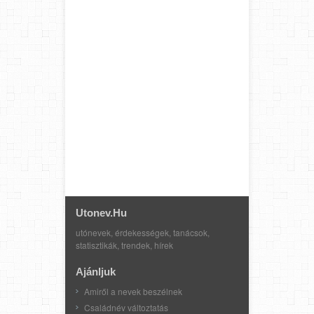
Utonev.hu
utónevek, érdekességek, tanácsok,
statisztikák, trendek, hírek
Ajánljuk
Amiről a nevek beszélnek
Családnév változtatás