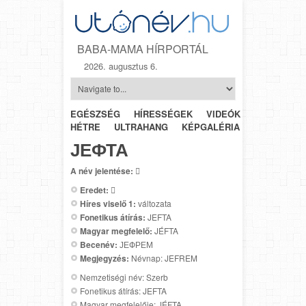
BABA-MAMA HÍRPORTÁL
2026. augusztus 6.
EGÉSZSÉG
HÍRESSÉGEK
VIDEÓK
HÉTRŐL-
HÉTRE
ULTRAHANG
KÉPGALÉRIA
SZÜLÉSZET
ЈЕФТА
A név jelentése:

Eredet:

Híres viselő 1:
változata
Fonetikus átírás:
JEFTA
Magyar megfelelő:
JÉFTA
Becenév:
ЈЕФРЕМ
Megjegyzés:
Névnap: JEFREM
Nemzetiségi név: Szerb
Fonetikus átírás: JEFTA
Magyar megfelelője: JÉFTA