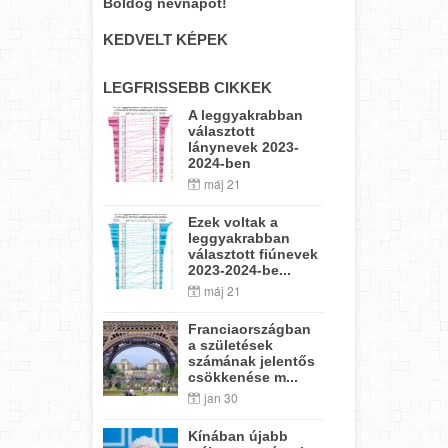
Boldog névnapot!
KEDVELT KÉPEK
LEGFRISSEBB CIKKEK
A leggyakrabban
választott
lánynevek 2023-
2024-ben
máj 21
Ezek voltak a
leggyakrabban
választott fiúnevek
2023-2024-be...
máj 21
Franciaországban
a születések
számának jelentős
csökkenése m...
jan 30
Kínában újabb