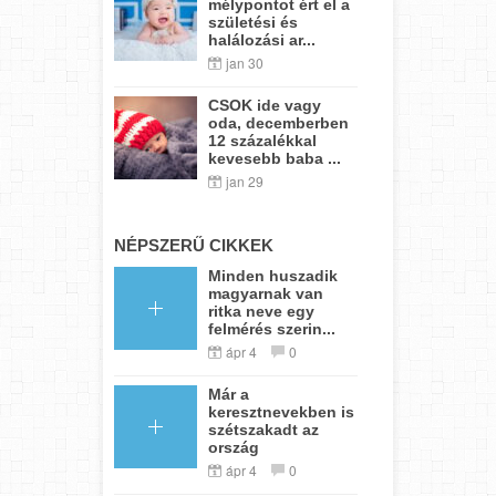
mélypontot ért el a
születési és
halálozási ar...
jan 30
CSOK ide vagy
oda, decemberben
12 százalékkal
kevesebb baba ...
jan 29
NÉPSZERŰ CIKKEK
Minden huszadik
magyarnak van
ritka neve egy
felmérés szerin...
ápr 4
0
Már a
keresztnevekben is
szétszakadt az
ország
ápr 4
0