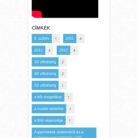
CÍMKÉK
1
4
0. szűrés
2011
4
4
2012
2013
2
3D ultrahang
2
4D ultrahang
1
5D ultrahang
1
a bőr öregedése
1
a család védelme
1
a föld népessége
A gyermekek védelméről és a
gyámügyi igazgatásról szóló