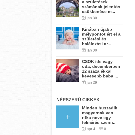
a születések
számának jelentős
csökkenése m...
jan 30
Kínában újabb
mélypontot ért el a
születési és
halálozási ar...
jan 30
CSOK ide vagy
oda, decemberben
12 százalékkal
kevesebb baba ...
jan 29
NÉPSZERŰ CIKKEK
Minden huszadik
magyarnak van
ritka neve egy
felmérés szerin...
ápr 4
0