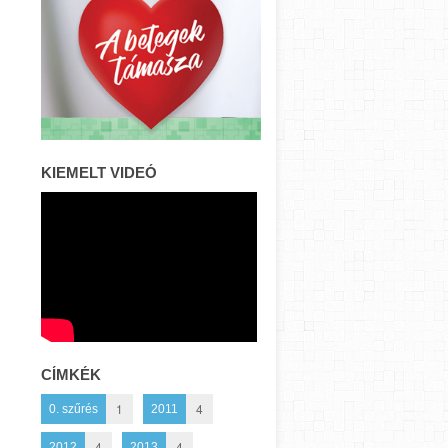
KIEMELT VIDEÓ
CÍMKÉK
1
4
0. szűrés
2011
4
4
2012
2013