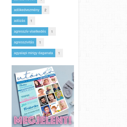
2
adókedvezmény
1
adózás
1
agresszív viselkedés
1
agresszivitás
1
agyalapi mirigy daganata