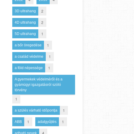
2
3D ultrahang
2
4D ultrahang
1
5D ultrahang
1
a bőr öregedése
1
a család védelme
1
a föld népessége
A gyermekek védelméről és a
gyámügyi igazgatásról szóló
törvény
1
1
a szülés várható időpontja
1
1
ABB
adatgyűjtés
4
adható nevek