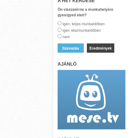
A HÉT KÉRDÉSE
Ön visszatérne a munkahelyére
gyes/gyed alatt?
igen, teljes munkaidőben
igen részmunkaidőben
nem
Eredmények
AJÁNLÓ