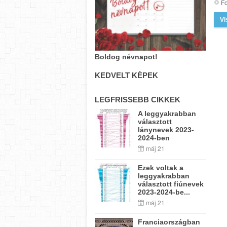
Fo
Vi
Boldog névnapot!
KEDVELT KÉPEK
LEGFRISSEBB CIKKEK
A leggyakrabban
választott
lánynevek 2023-
2024-ben
máj 21
Ezek voltak a
leggyakrabban
választott fiúnevek
2023-2024-be...
máj 21
Franciaországban