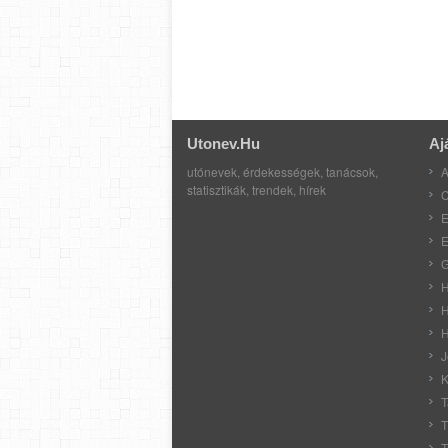
Utonev.hu
Aj
utónevek, érdekességek, tanácsok,
A
statisztikák, trendek, hírek
C
E
E
G
H
H
H
J
K
T
T
T