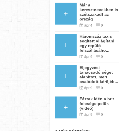
Már a
keresztnevekben is
szétszakadt az
ország
ápr 4
0
Háromszáz taxis
segített világítani
egy repülő
felszállásáho...
ápr 9
0
Eljegyzési
tanácsadó céget
alapított, mert
csalódott kérőjéb...
ápr 9
0
Fáztak idén a brit
feleségcipelők
(videó)
ápr 9
0