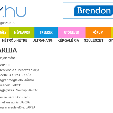
gusztus 7.
BÁLY
NÉVNAPOK
TRENDEK
UTÓNEVEK
FÓRUM
HÉTRŐL-HÉTRE
ULTRAHANG
KÉPGALÉRIA
SZÜLÉSZET
GY
АКША
v jelentése:

edet:

res viselő 1:
becézett alakja
netikus átírás:
JAKŠA
agyar megfelelő:
JÁKSA
ecenév:
ЈАКОВ
egjegyzés:
Névnap: JAKOV
mzetiségi név: Szerb
netikus átírás: JAKŠA
agyar megfelelője: JÁKSA