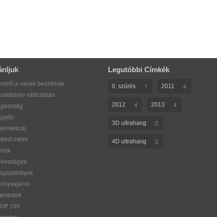
ánljuk
Legutóbbi Címkék
miről a nevek beszélnek
1
4
0. szűrés
2011
saládnév változtatás
4
4
gészség
2012
2013
gyéb
2
3D ultrahang
yerekszáj
étről-hétre
2
4D ultrahang
írek
írességek
ogszabályok
önyvajánló
anácsok
OP 100
rendek