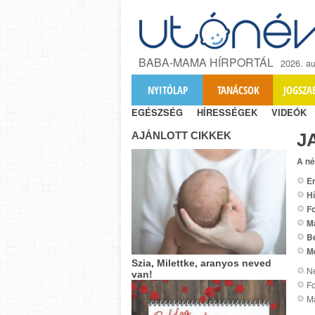
BABA-MAMA HÍRPORTÁL
2026. au
NYITÓLAP
TANÁCSOK
JOGSZA
EGÉSZSÉG
HÍRESSÉGEK
VIDEÓK
AJÁNLOTT CIKKEK
Ј
A né
Er
Hí
Fo
M
B
M
Szia, Milettke, aranyos neved
Ne
van!
Fo
M