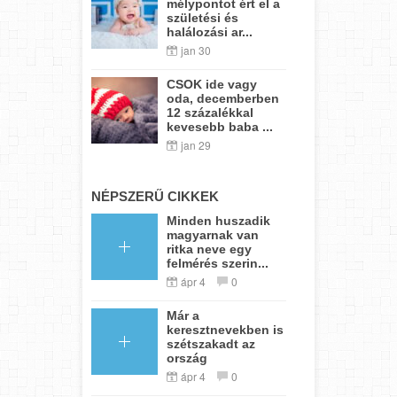
mélypontot ért el a
születési és
halálozási ar...
jan 30
CSOK ide vagy
oda, decemberben
12 százalékkal
kevesebb baba ...
jan 29
NÉPSZERŰ CIKKEK
Minden huszadik
magyarnak van
ritka neve egy
felmérés szerin...
ápr 4
0
Már a
keresztnevekben is
szétszakadt az
ország
ápr 4
0