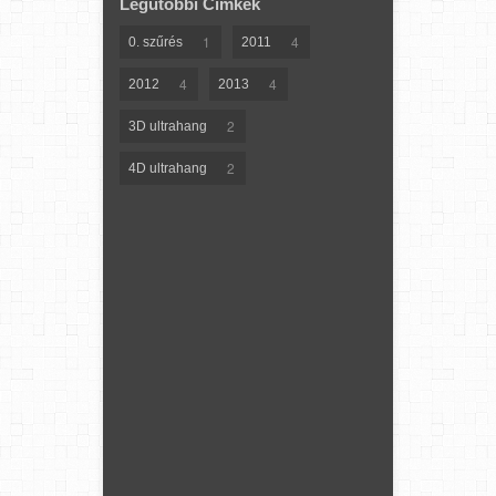
Legutóbbi Címkék
1
4
0. szűrés
2011
4
4
2012
2013
2
3D ultrahang
2
4D ultrahang