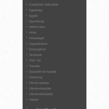
Családnév változtatás
Egészség
Egyéb
Gyerekszáj
Hétről-hétre
Hírek
Hírességek
Jogszabályok
Könyvajánló
Tanácsok
TOP 100
Trendek
Újszülött név toplista
Ultrahang
Utónév toplista
Utónévválasztás
Utónévváltoztatás
Videók