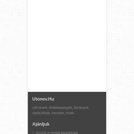
Utonev.hu
utónevek, érdekességek, tanácsok,
statisztikák, trendek, hírek
Ajánljuk
Amiről a nevek beszélnek