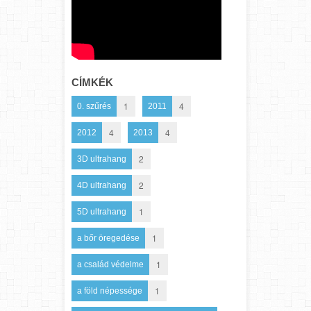
CÍMKÉK
1
4
0. szűrés
2011
4
4
2012
2013
2
3D ultrahang
2
4D ultrahang
1
5D ultrahang
1
a bőr öregedése
1
a család védelme
1
a föld népessége