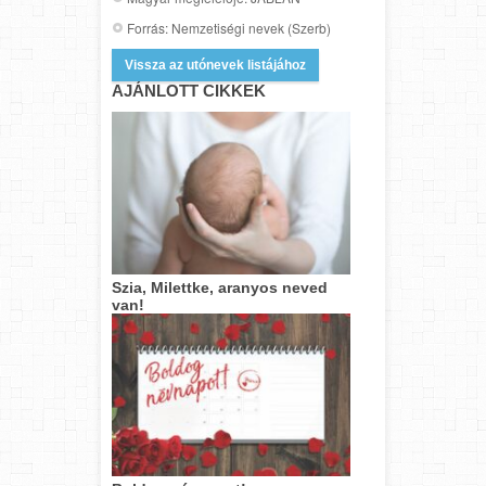
Forrás: Nemzetiségi nevek (Szerb)
Vissza az utónevek listájához
AJÁNLOTT CIKKEK
Szia, Milettke, aranyos neved
van!