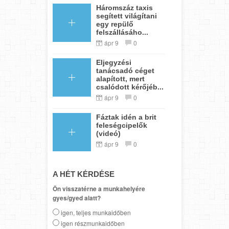
Háromszáz taxis
segített világítani
egy repülő
felszállásáho...
ápr 9
0
Eljegyzési
tanácsadó céget
alapított, mert
csalódott kérőjéb...
ápr 9
0
Fáztak idén a brit
feleségcipelők
(videó)
ápr 9
0
A HÉT KÉRDÉSE
Ön visszatérne a munkahelyére
gyes/gyed alatt?
igen, teljes munkaidőben
igen részmunkaidőben