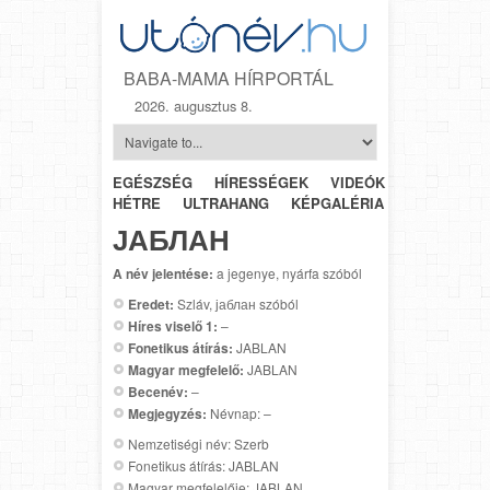
BABA-MAMA HÍRPORTÁL
2026. augusztus 8.
EGÉSZSÉG
HÍRESSÉGEK
VIDEÓK
HÉTRŐL-
HÉTRE
ULTRAHANG
KÉPGALÉRIA
SZÜLÉSZET
ЈАБЛАН
A név jelentése:
a jegenye, nyárfa szóból
Eredet:
Szláv, јаблан szóból
Híres viselő 1:
–
Fonetikus átírás:
JABLAN
Magyar megfelelő:
JABLAN
Becenév:
–
Megjegyzés:
Névnap: –
Nemzetiségi név: Szerb
Fonetikus átírás: JABLAN
Magyar megfelelője: JABLAN