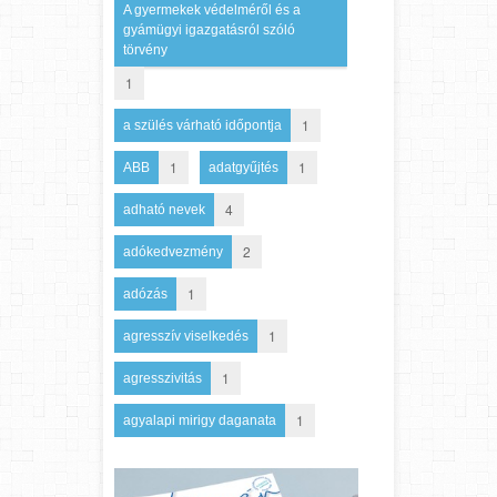
A gyermekek védelméről és a
gyámügyi igazgatásról szóló
törvény
1
1
a szülés várható időpontja
1
1
ABB
adatgyűjtés
4
adható nevek
2
adókedvezmény
1
adózás
1
agresszív viselkedés
1
agresszivitás
1
agyalapi mirigy daganata