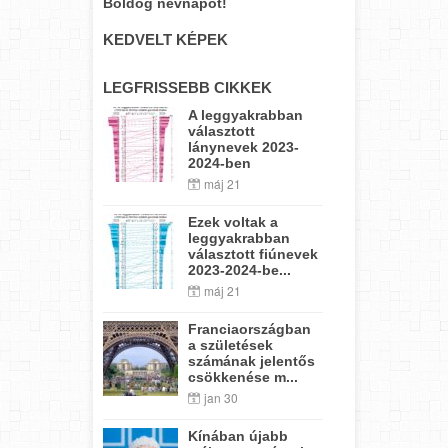
Boldog névnapot!
KEDVELT KÉPEK
LEGFRISSEBB CIKKEK
A leggyakrabban
választott
lánynevek 2023-
2024-ben
máj 21
Ezek voltak a
leggyakrabban
választott fiúnevek
2023-2024-be...
máj 21
Franciaországban
a születések
számának jelentős
csökkenése m...
jan 30
Kínában újabb