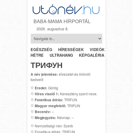
BABA-MAMA HÍRPORTÁL
2026. augusztus 8.
EGÉSZSÉG
HÍRESSÉGEK
VIDEÓK
HÉTRŐL-
HÉTRE
ULTRAHANG
KÉPGALÉRIA
SZÜLÉSZET
ТРИФУН
A név jelentése:
élvezetet és örömöt
kedvelő
Eredet:
Görög
Híres viselő 1:
Keresztény szent neve.
Fonetikus átírás:
TRIFUN
Magyar megfelelő:
TRIFUN
Becenév:
–
Megjegyzés:
Névnap: –
Nemzetiségi név: Szerb
Fonetikus átírás: TRIFUN