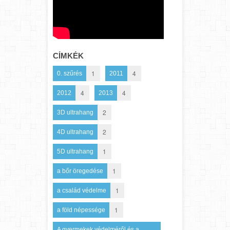
CÍMKÉK
1
4
0. szűrés
2011
4
4
2012
2013
2
3D ultrahang
2
4D ultrahang
1
5D ultrahang
1
a bőr öregedése
1
a család védelme
1
a föld népessége
A gyermekek védelméről és a