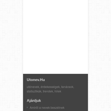
Utonev.hu
utónevek, érdekességek, tanácsok,
statisztikák, trendek, hírek
Ajánljuk
Amiről a nevek beszélnek