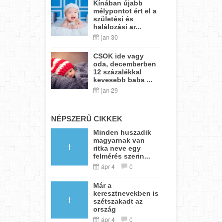
Kínában újabb
mélypontot ért el a
születési és
halálozási ar...
jan 30
CSOK ide vagy
oda, decemberben
12 százalékkal
kevesebb baba ...
jan 29
NÉPSZERŰ CIKKEK
Minden huszadik
magyarnak van
ritka neve egy
felmérés szerin...
ápr 4
0
Már a
keresztnevekben is
szétszakadt az
ország
ápr 4
0