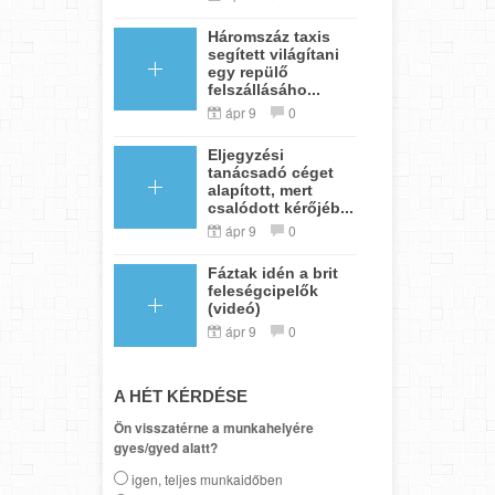
Háromszáz taxis
segített világítani
egy repülő
felszállásáho...
ápr 9
0
Eljegyzési
tanácsadó céget
alapított, mert
csalódott kérőjéb...
ápr 9
0
Fáztak idén a brit
feleségcipelők
(videó)
ápr 9
0
A HÉT KÉRDÉSE
Ön visszatérne a munkahelyére
gyes/gyed alatt?
igen, teljes munkaidőben