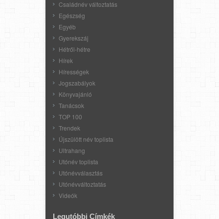
Családnév változtatás
Egészség
Egyéb
Gyerekszáj
Hétről-hétre
Hírek
Hírességek
Jogszabályok
Könyvajánló
Tanácsok
TOP 100
Trendek
Újszülött név toplista
Ultrahang
Utónév toplista
Utónévválasztás
Utónévváltoztatás
Videók
Legutóbbi Címkék