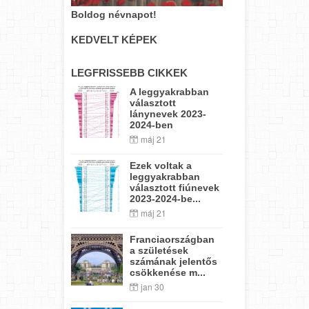
Boldog névnapot!
KEDVELT KÉPEK
LEGFRISSEBB CIKKEK
A leggyakrabban
választott
lánynevek 2023-
2024-ben
máj 21
Ezek voltak a
leggyakrabban
választott fiúnevek
2023-2024-be...
máj 21
Franciaországban
a születések
számának jelentős
csökkenése m...
jan 30