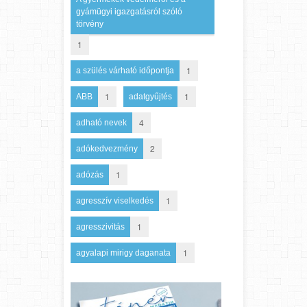
gyámügyi igazgatásról szóló
törvény
1
1
a szülés várható időpontja
1
1
ABB
adatgyűjtés
4
adható nevek
2
adókedvezmény
1
adózás
1
agresszív viselkedés
1
agresszivitás
1
agyalapi mirigy daganata