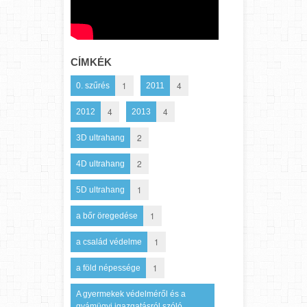
CÍMKÉK
1
4
0. szűrés
2011
4
4
2012
2013
2
3D ultrahang
2
4D ultrahang
1
5D ultrahang
1
a bőr öregedése
1
a család védelme
1
a föld népessége
A gyermekek védelméről és a
gyámügyi igazgatásról szóló