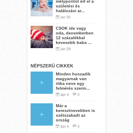
mélypontot ért el a
születési és
halálozási ar...
jan 30
CSOK ide vagy
oda, decemberben
12 százalékkal
kevesebb baba ...
jan 29
NÉPSZERŰ CIKKEK
Minden huszadik
magyarnak van
ritka neve egy
felmérés szerin...
ápr 4
0
Már a
keresztnevekben is
szétszakadt az
ország
ápr 4
0