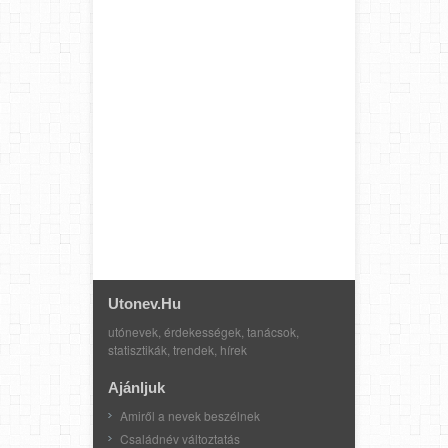
Utonev.hu
utónevek, érdekességek, tanácsok,
statisztikák, trendek, hírek
Ajánljuk
Amiről a nevek beszélnek
Családnév változtatás