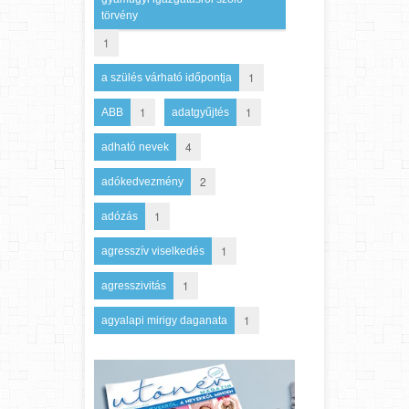
törvény
1
1
a szülés várható időpontja
1
1
ABB
adatgyűjtés
4
adható nevek
2
adókedvezmény
1
adózás
1
agresszív viselkedés
1
agresszivitás
1
agyalapi mirigy daganata