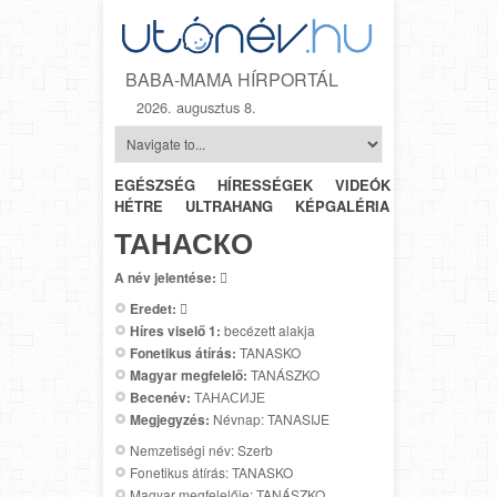
BABA-MAMA HÍRPORTÁL
2026. augusztus 8.
EGÉSZSÉG
HÍRESSÉGEK
VIDEÓK
HÉTRŐL-
HÉTRE
ULTRAHANG
KÉPGALÉRIA
SZÜLÉSZET
ТАНАСКО
A név jelentése:

Eredet:

Híres viselő 1:
becézett alakja
Fonetikus átírás:
TANASKO
Magyar megfelelő:
TANÁSZKO
Becenév:
ТАНАСИЈЕ
Megjegyzés:
Névnap: TANASIJE
Nemzetiségi név: Szerb
Fonetikus átírás: TANASKO
Magyar megfelelője: TANÁSZKO