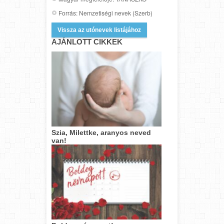
Forrás: Nemzetiségi nevek (Szerb)
Vissza az utónevek listájához
AJÁNLOTT CIKKEK
Szia, Milettke, aranyos neved
van!