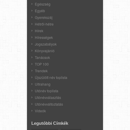
Egészség
Egyéb
Gyerekszáj
Hétről-hétre
Hírek
Hírességek
Jogszabályok
Könyvajánló
Tanácsok
TOP 100
Trendek
Újszülött név toplista
Ultrahang
Utónév toplista
Utónévválasztás
Utónévváltoztatás
Videók
Legutóbbi Címkék