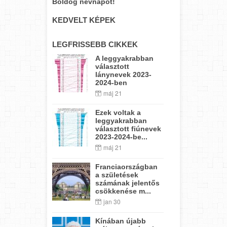
Boldog névnapot!
KEDVELT KÉPEK
LEGFRISSEBB CIKKEK
A leggyakrabban
választott
lánynevek 2023-
2024-ben
máj 21
Ezek voltak a
leggyakrabban
választott fiúnevek
2023-2024-be...
máj 21
Franciaországban
a születések
számának jelentős
csökkenése m...
jan 30
Kínában újabb