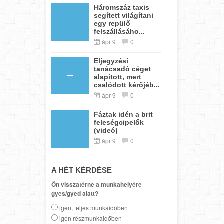
Háromszáz taxis
segített világítani
egy repülő
felszállásáho...
ápr 9
0
Eljegyzési
tanácsadó céget
alapított, mert
csalódott kérőjéb...
ápr 9
0
Fáztak idén a brit
feleségcipelők
(videó)
ápr 9
0
A HÉT KÉRDÉSE
Ön visszatérne a munkahelyére
gyes/gyed alatt?
igen, teljes munkaidőben
igen részmunkaidőben