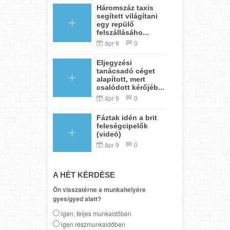
Háromszáz taxis
segített világítani
egy repülő
felszállásáho...
ápr 9
0
Eljegyzési
tanácsadó céget
alapított, mert
csalódott kérőjéb...
ápr 9
0
Fáztak idén a brit
feleségcipelők
(videó)
ápr 9
0
A HÉT KÉRDÉSE
Ön visszatérne a munkahelyére
gyes/gyed alatt?
igen, teljes munkaidőben
igen részmunkaidőben