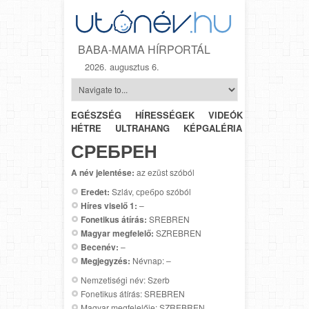
BABA-MAMA HÍRPORTÁL
2026. augusztus 6.
EGÉSZSÉG
HÍRESSÉGEK
VIDEÓK
HÉTRŐL-
HÉTRE
ULTRAHANG
KÉPGALÉRIA
SZÜLÉSZET
СРЕБРЕН
A név jelentése:
az ezüst szóból
Eredet:
Szláv, сребрo szóból
Híres viselő 1:
–
Fonetikus átírás:
SREBREN
Magyar megfelelő:
SZREBREN
Becenév:
–
Megjegyzés:
Névnap: –
Nemzetiségi név: Szerb
Fonetikus átírás: SREBREN
Magyar megfelelője: SZREBREN