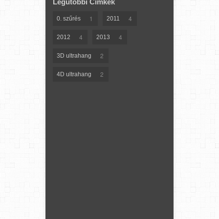
Legutóbbi Címkék
1
4
0. szűrés
2011
4
4
2012
2013
2
3D ultrahang
2
4D ultrahang