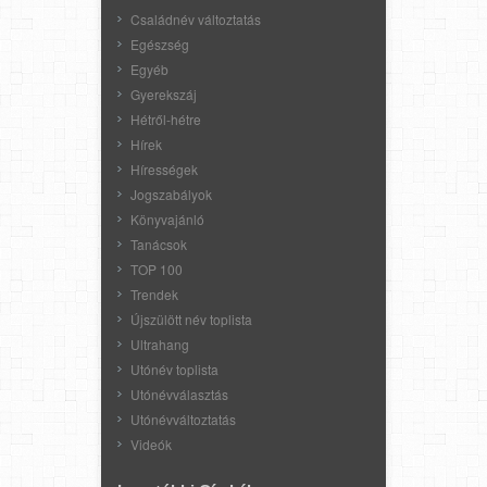
Családnév változtatás
Egészség
Egyéb
Gyerekszáj
Hétről-hétre
Hírek
Hírességek
Jogszabályok
Könyvajánló
Tanácsok
TOP 100
Trendek
Újszülött név toplista
Ultrahang
Utónév toplista
Utónévválasztás
Utónévváltoztatás
Videók