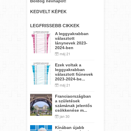
Boldog névnapot!
KEDVELT KÉPEK
LEGFRISSEBB CIKKEK
A leggyakrabban
választott
lánynevek 2023-
2024-ben
máj 21
Ezek voltak a
leggyakrabban
választott fiúnevek
2023-2024-be...
máj 21
Franciaországban
a születések
számának jelentős
csökkenése m...
jan 30
Kínában újabb