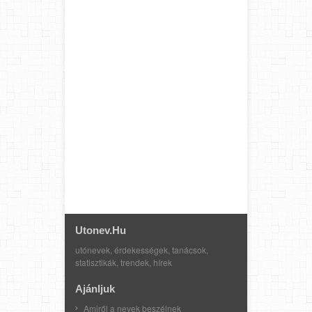
Utonev.hu
utónevek, érdekességek, tanácsok,
statisztikák, trendek, hírek
Ajánljuk
Amiről a nevek beszélnek