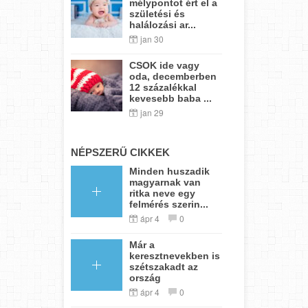
mélypontot ért el a
születési és
halálozási ar...
jan 30
CSOK ide vagy
oda, decemberben
12 százalékkal
kevesebb baba ...
jan 29
NÉPSZERŰ CIKKEK
Minden huszadik
magyarnak van
ritka neve egy
felmérés szerin...
ápr 4
0
Már a
keresztnevekben is
szétszakadt az
ország
ápr 4
0