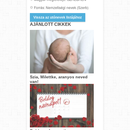
Forrás: Nemzetiségi nevek (Szerb)
Vissza az utónevek listájához
AJÁNLOTT CIKKEK
Szia, Milettke, aranyos neved
van!