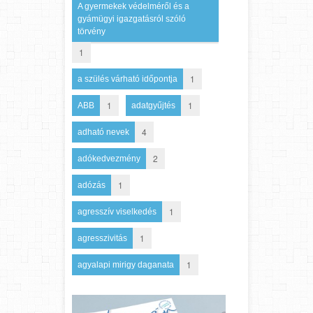
A gyermekek védelméről és a
gyámügyi igazgatásról szóló
törvény
1
1
a szülés várható időpontja
1
1
ABB
adatgyűjtés
4
adható nevek
2
adókedvezmény
1
adózás
1
agresszív viselkedés
1
agresszivitás
1
agyalapi mirigy daganata