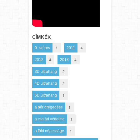
CÍMKÉK
1
4
0. szűrés
2011
4
4
2012
2013
2
3D ultrahang
2
4D ultrahang
1
5D ultrahang
1
a bőr öregedése
1
a család védelme
1
a föld népessége