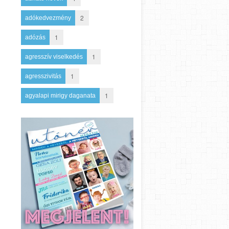
2
adókedvezmény
1
adózás
1
agresszív viselkedés
1
agresszivitás
1
agyalapi mirigy daganata