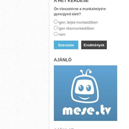
A HÉT KÉRDÉSE
Ön visszatérne a munkahelyére
gyes/gyed alatt?
igen, teljes munkaidőben
igen részmunkaidőben
nem
Eredmények
AJÁNLÓ