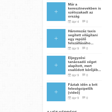
Már a
keresztnevekben is
szétszakadt az
ország
ápr 4
0
Háromszáz taxis
segített világítani
egy repülő
felszállásáho...
ápr 9
0
Eljegyzési
tanácsadó céget
alapított, mert
csalódott kérőjéb...
ápr 9
0
Fáztak idén a brit
feleségcipelők
(videó)
ápr 9
0