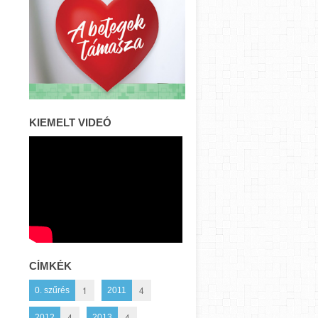
KIEMELT VIDEÓ
CÍMKÉK
1
4
0. szűrés
2011
4
4
2012
2013