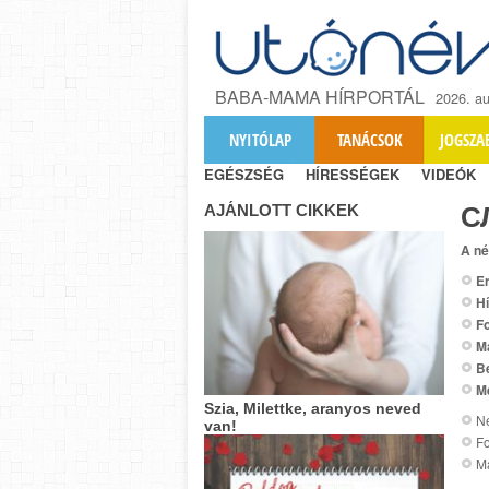
BABA-MAMA HÍRPORTÁL
2026. au
NYITÓLAP
TANÁCSOK
JOGSZA
EGÉSZSÉG
HÍRESSÉGEK
VIDEÓK
AJÁNLOTT CIKKEK
С
A né
Er
Hí
Fo
M
B
M
Szia, Milettke, aranyos neved
Ne
van!
F
M