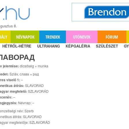
gusztus 8.
BÁLY
NÉVNAPOK
TRENDEK
UTÓNEVEK
FÓRUM
HÉTRŐL-HÉTRE
ULTRAHANG
KÉPGALÉRIA
SZÜLÉSZET
GY
ЛАВОРАД
v jelentése:
dicsőség + munka
edet:
Szláv, слава + рад
res viselő 1:
–
netikus átírás:
SLAVORAD
agyar megfelelő:
SZLAVORÁD
ecenév:
–
egjegyzés:
Névnap: –
mzetiségi név: Szerb
onetikus átírás: SLAVORAD
agyar megfelelője: SZLAVORÁD