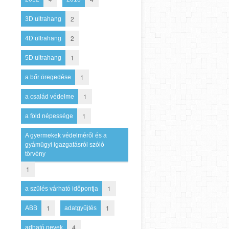
2
3D ultrahang
2
4D ultrahang
1
5D ultrahang
1
a bőr öregedése
1
a család védelme
1
a föld népessége
A gyermekek védelméről és a
gyámügyi igazgatásról szóló
törvény
1
1
a szülés várható időpontja
1
1
ABB
adatgyűjtés
4
adható nevek