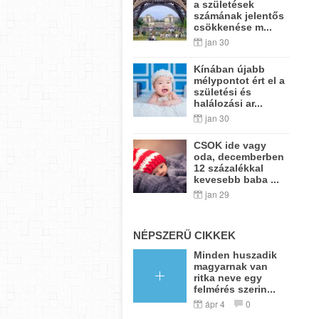
a születések
számának jelentős
csökkenése m...
jan 30
Kínában újabb
mélypontot ért el a
születési és
halálozási ar...
jan 30
CSOK ide vagy
oda, decemberben
12 százalékkal
kevesebb baba ...
jan 29
NÉPSZERŰ CIKKEK
Minden huszadik
magyarnak van
ritka neve egy
felmérés szerin...
ápr 4
0