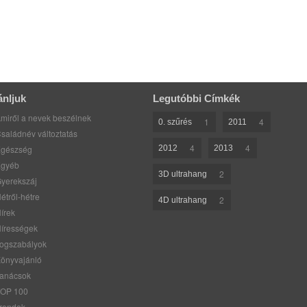
ánljuk
Legutóbbi Címkék
miről a nevek beszélnek
1
4
0. szűrés
2011
saládnév változtatás
4
4
gészség
2012
2013
gyéb
2
3D ultrahang
yerekszáj
étről-hétre
2
4D ultrahang
írek
írességek
ogszabályok
önyvajánló
anácsok
OP 100
rendek