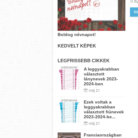
Fo
Vi
Boldog névnapot!
KEDVELT KÉPEK
LEGFRISSEBB CIKKEK
A leggyakrabban
választott
lánynevek 2023-
2024-ben
máj 21
Ezek voltak a
leggyakrabban
választott fiúnevek
2023-2024-be...
máj 21
Franciaországban