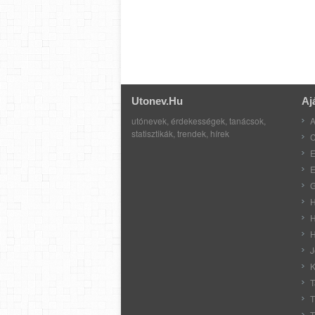
Utonev.hu
Aj
utónevek, érdekességek, tanácsok,
A
statisztikák, trendek, hírek
C
E
E
G
H
H
H
J
K
T
T
T