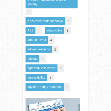
törvény
1
1
a szülés várható időpontja
1
1
ABB
adatgyűjtés
4
adható nevek
2
adókedvezmény
1
adózás
1
agresszív viselkedés
1
agresszivitás
1
agyalapi mirigy daganata