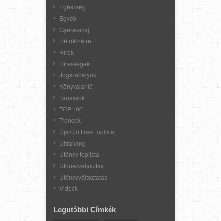
Egészség
Egyéb
Gyerekszáj
Hétről-hétre
Hírek
Hírességek
Jogszabályok
Könyvajánló
Tanácsok
TOP 100
Trendek
Újszülött név toplista
Ultrahang
Utónév toplista
Utónévválasztás
Utónévváltoztatás
Videók
Legutóbbi Címkék