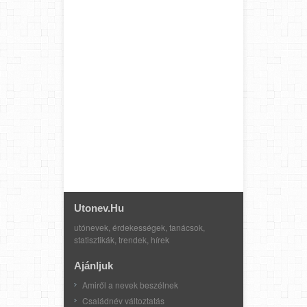
Utonev.hu
utónevek, érdekességek, tanácsok,
statisztikák, trendek, hírek
Ajánljuk
Amiről a nevek beszélnek
Családnév változtatás