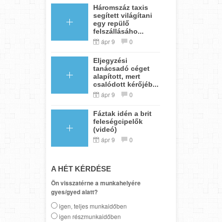
Háromszáz taxis
segített világítani
egy repülő
felszállásáho...
ápr 9
0
Eljegyzési
tanácsadó céget
alapított, mert
csalódott kérőjéb...
ápr 9
0
Fáztak idén a brit
feleségcipelők
(videó)
ápr 9
0
A HÉT KÉRDÉSE
Ön visszatérne a munkahelyére
gyes/gyed alatt?
igen, teljes munkaidőben
igen részmunkaidőben