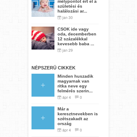
mélypontot ért el a
születési és
halálozási ar...
jan 30
CSOK ide vagy
oda, decemberben
12 százalékkal
kevesebb baba ...
jan 29
NÉPSZERŰ CIKKEK
Minden huszadik
magyarnak van
ritka neve egy
felmérés szerin...
ápr 4
0
Már a
keresztnevekben is
szétszakadt az
ország
ápr 4
0