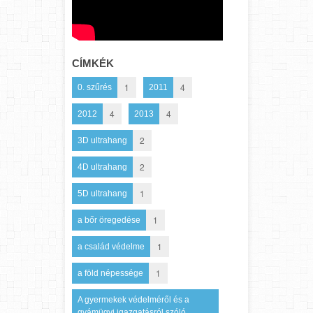
CÍMKÉK
1
4
0. szűrés
2011
4
4
2012
2013
2
3D ultrahang
2
4D ultrahang
1
5D ultrahang
1
a bőr öregedése
1
a család védelme
1
a föld népessége
A gyermekek védelméről és a
gyámügyi igazgatásról szóló