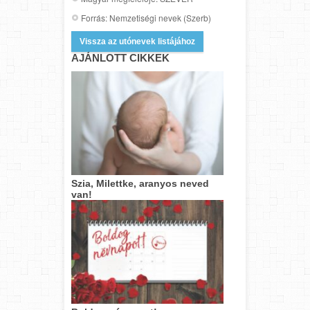
Forrás: Nemzetiségi nevek (Szerb)
Vissza az utónevek listájához
AJÁNLOTT CIKKEK
Szia, Milettke, aranyos neved
van!