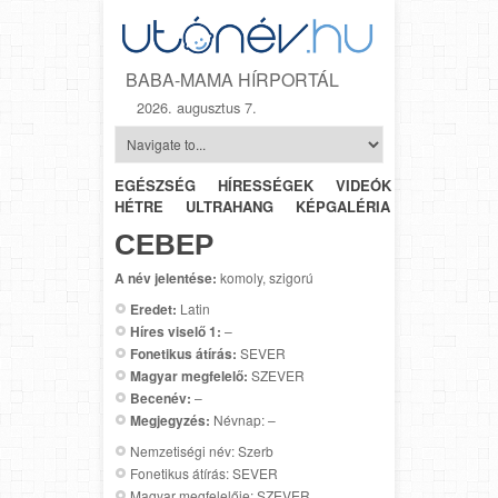
BABA-MAMA HÍRPORTÁL
2026. augusztus 7.
EGÉSZSÉG
HÍRESSÉGEK
VIDEÓK
HÉTRŐL-
HÉTRE
ULTRAHANG
KÉPGALÉRIA
SZÜLÉSZET
СЕВЕР
A név jelentése:
komoly, szigorú
Eredet:
Latin
Híres viselő 1:
–
Fonetikus átírás:
SEVER
Magyar megfelelő:
SZEVER
Becenév:
–
Megjegyzés:
Névnap: –
Nemzetiségi név: Szerb
Fonetikus átírás: SEVER
Magyar megfelelője: SZEVER