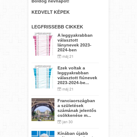
Boldog névnapot!
KEDVELT KÉPEK
LEGFRISSEBB CIKKEK
A leggyakrabban
választott
lánynevek 2023-
2024-ben
máj 21
Ezek voltak a
leggyakrabban
választott fiúnevek
2023-2024-be...
máj 21
Franciaországban
a születések
számának jelentős
csökkenése m...
jan 30
Kínában újabb