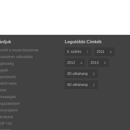
ánljuk
Legutóbbi Címkék
miről a nevek beszélnek
1
4
0. szűrés
2011
saládnév változtatás
4
4
gészség
2012
2013
gyéb
2
3D ultrahang
yerekszáj
étről-hétre
2
4D ultrahang
írek
írességek
ogszabályok
önyvajánló
anácsok
OP 100
rendek