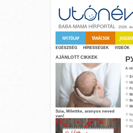
BABA-MAMA HÍRPORTÁL
2026. au
NYITÓLAP
TANÁCSOK
JOGSZA
EGÉSZSÉG
HÍRESSÉGEK
VIDEÓK
AJÁNLOTT CIKKEK
Р
A né
Er
Hí
Fo
M
B
M
Szia, Milettke, aranyos neved
Ne
van!
F
M