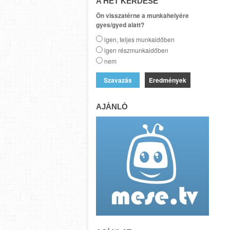
A HÉT KÉRDÉSE
Ön visszatérne a munkahelyére
gyes/gyed alatt?
igen, teljes munkaidőben
igen részmunkaidőben
nem
Eredmények
AJÁNLÓ