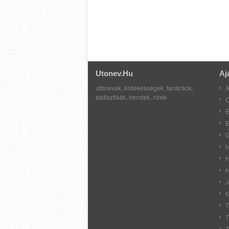
Utonev.hu
Aj
utónevek, érdekességek, tanácsok,
A
statisztikák, trendek, hírek
C
E
E
G
H
H
H
J
K
T
T
T