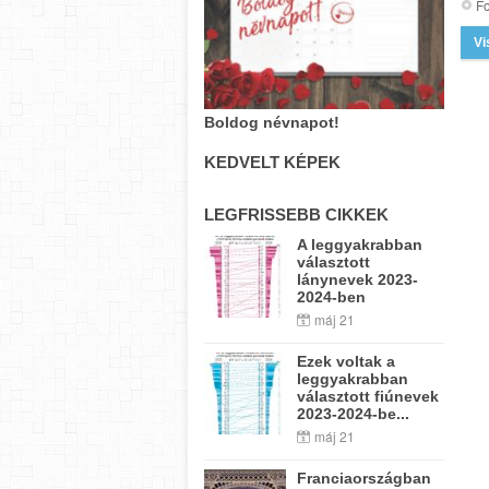
Fo
Vi
Boldog névnapot!
KEDVELT KÉPEK
LEGFRISSEBB CIKKEK
A leggyakrabban
választott
lánynevek 2023-
2024-ben
máj 21
Ezek voltak a
leggyakrabban
választott fiúnevek
2023-2024-be...
máj 21
Franciaországban