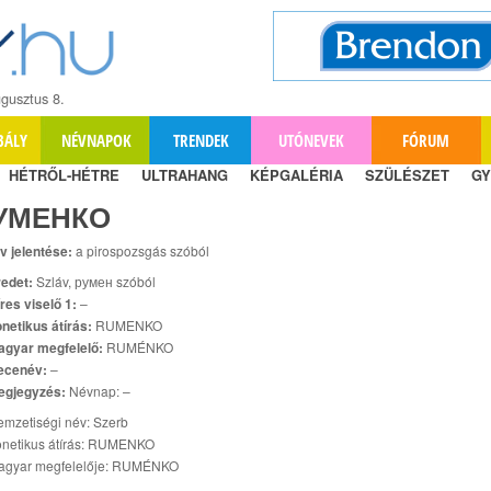
gusztus 8.
BÁLY
NÉVNAPOK
TRENDEK
UTÓNEVEK
FÓRUM
HÉTRŐL-HÉTRE
ULTRAHANG
KÉPGALÉRIA
SZÜLÉSZET
GY
УМЕНКО
v jelentése:
a pirospozsgás szóból
edet:
Szláv, румен szóból
res viselő 1:
–
netikus átírás:
RUMENKO
agyar megfelelő:
RUMÉNKO
ecenév:
–
egjegyzés:
Névnap: –
mzetiségi név: Szerb
onetikus átírás: RUMENKO
agyar megfelelője: RUMÉNKO