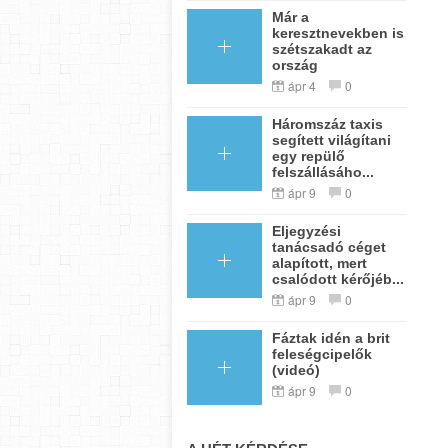
Már a
keresztnevekben is
szétszakadt az
ország
ápr 4
0
Háromszáz taxis
segített világítani
egy repülő
felszállásáho...
ápr 9
0
Eljegyzési
tanácsadó céget
alapított, mert
csalódott kérőjéb...
ápr 9
0
Fáztak idén a brit
feleségcipelők
(videó)
ápr 9
0