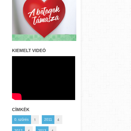
KIEMELT VIDEÓ
CÍMKÉK
1
4
0. szűrés
2011
4
4
2012
2013