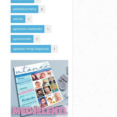
2
adókedvezmény
1
adózás
1
agresszív viselkedés
1
agresszivitás
1
agyalapi mirigy daganata