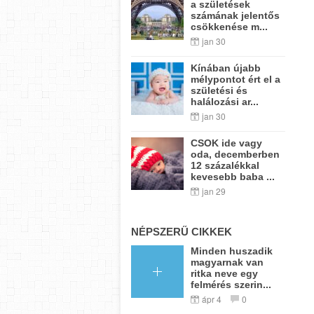
a születések
számának jelentős
csökkenése m...
jan 30
Kínában újabb
mélypontot ért el a
születési és
halálozási ar...
jan 30
CSOK ide vagy
oda, decemberben
12 százalékkal
kevesebb baba ...
jan 29
NÉPSZERŰ CIKKEK
Minden huszadik
magyarnak van
ritka neve egy
felmérés szerin...
ápr 4
0