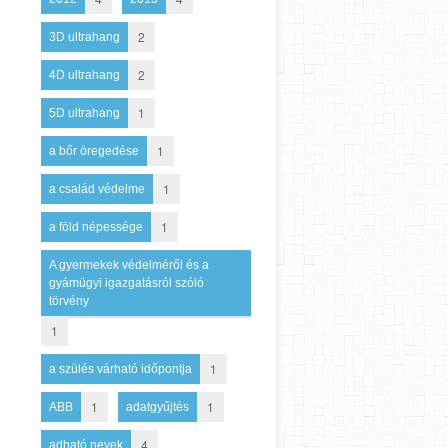
2
3D ultrahang
2
4D ultrahang
1
5D ultrahang
1
a bőr öregedése
1
a család védelme
1
a föld népessége
A gyermekek védelméről és a
gyámügyi igazgatásról szóló
törvény
1
1
a szülés várható időpontja
1
1
ABB
adatgyűjtés
4
adható nevek