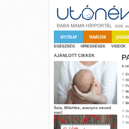
BABA-MAMA HÍRPORTÁL
2026. au
NYITÓLAP
TANÁCSOK
JOGSZA
EGÉSZSÉG
HÍRESSÉGEK
VIDEÓK
AJÁNLOTT CIKKEK
Р
A né
Er
Hí
Fo
M
B
M
Szia, Milettke, aranyos neved
Ne
van!
Fo
M