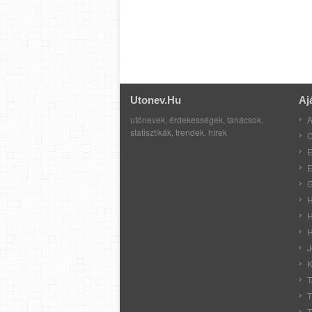
Utonev.hu
Aj
utónevek, érdekességek, tanácsok,
A
statisztikák, trendek, hírek
C
E
E
G
H
H
H
J
K
T
T
T