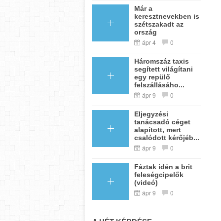
Már a
keresztnevekben is
szétszakadt az
ország
ápr 4
0
Háromszáz taxis
segített világítani
egy repülő
felszállásáho...
ápr 9
0
Eljegyzési
tanácsadó céget
alapított, mert
csalódott kérőjéb...
ápr 9
0
Fáztak idén a brit
feleségcipelők
(videó)
ápr 9
0