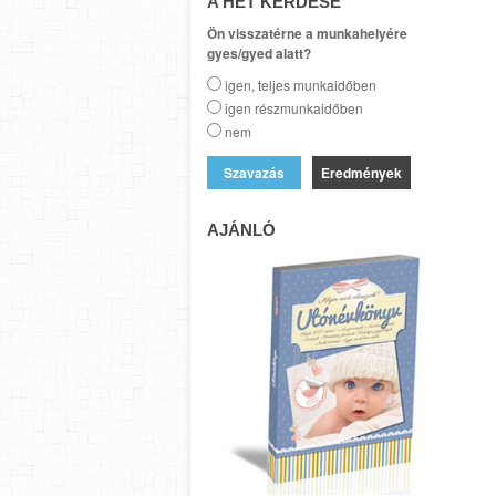
A HÉT KÉRDÉSE
Ön visszatérne a munkahelyére
gyes/gyed alatt?
igen, teljes munkaidőben
igen részmunkaidőben
nem
Eredmények
AJÁNLÓ