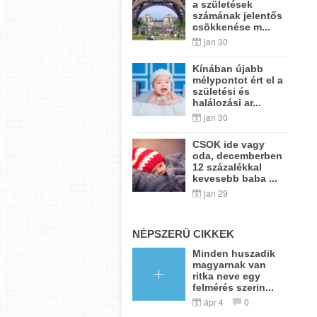
a születések
számának jelentős
csökkenése m...
jan 30
Kínában újabb
mélypontot ért el a
születési és
halálozási ar...
jan 30
CSOK ide vagy
oda, decemberben
12 százalékkal
kevesebb baba ...
jan 29
NÉPSZERŰ CIKKEK
Minden huszadik
magyarnak van
ritka neve egy
felmérés szerin...
ápr 4
0