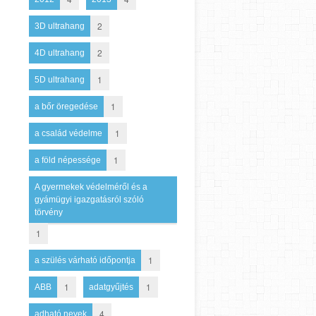
2
3D ultrahang
2
4D ultrahang
1
5D ultrahang
1
a bőr öregedése
1
a család védelme
1
a föld népessége
A gyermekek védelméről és a
gyámügyi igazgatásról szóló
törvény
1
1
a szülés várható időpontja
1
1
ABB
adatgyűjtés
4
adható nevek