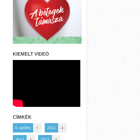
KIEMELT VIDEÓ
CÍMKÉK
1
4
0. szűrés
2011
4
4
2012
2013