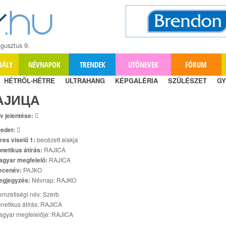
gusztus 9.
BÁLY
NÉVNAPOK
TRENDEK
UTÓNEVEK
FÓRUM
HÉTRŐL-HÉTRE
ULTRAHANG
KÉPGALÉRIA
SZÜLÉSZET
GY
АЈИЦА
v jelentése:

edet:

res viselő 1:
becézett alakja
netikus átírás:
RAJICA
agyar megfelelő:
RAJICA
ecenév:
РАЈКО
egjegyzés:
Névnap: RAJKO
mzetiségi név: Szerb
netikus átírás: RAJICA
agyar megfelelője: RAJICA