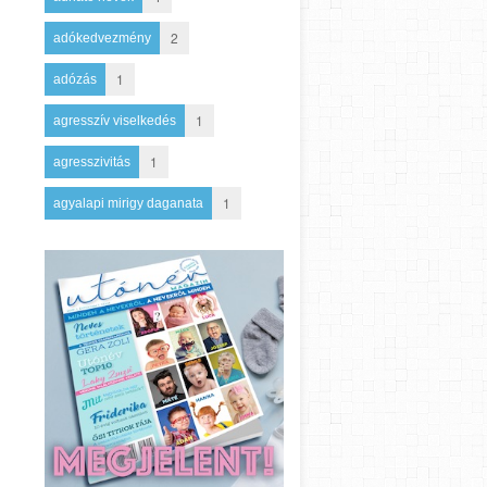
2
adókedvezmény
1
adózás
1
agresszív viselkedés
1
agresszivitás
1
agyalapi mirigy daganata