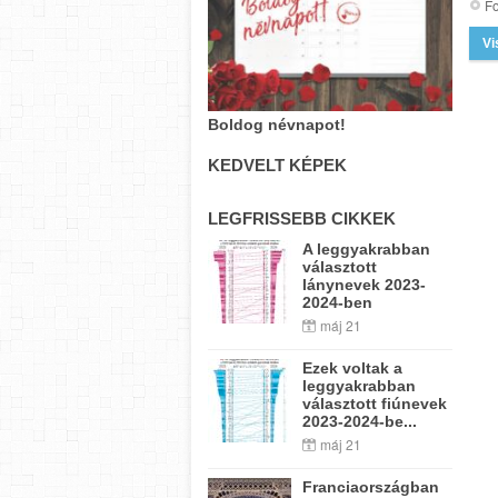
Fo
Vi
Boldog névnapot!
KEDVELT KÉPEK
LEGFRISSEBB CIKKEK
A leggyakrabban
választott
lánynevek 2023-
2024-ben
máj 21
Ezek voltak a
leggyakrabban
választott fiúnevek
2023-2024-be...
máj 21
Franciaországban