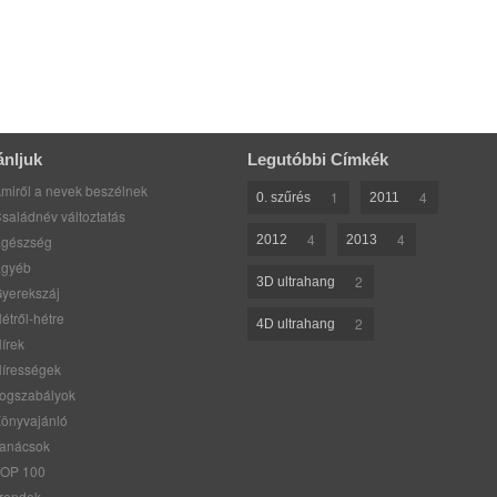
ánljuk
Legutóbbi Címkék
miről a nevek beszélnek
1
4
0. szűrés
2011
saládnév változtatás
4
4
gészség
2012
2013
gyéb
2
3D ultrahang
yerekszáj
étről-hétre
2
4D ultrahang
írek
írességek
ogszabályok
önyvajánló
anácsok
OP 100
rendek