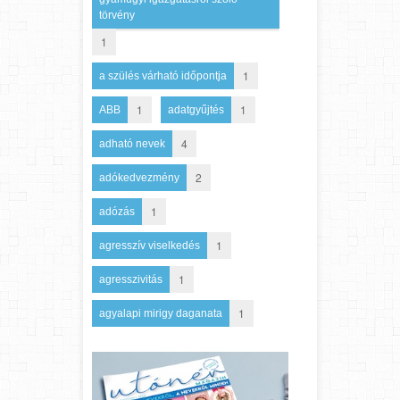
törvény
1
1
a szülés várható időpontja
1
1
ABB
adatgyűjtés
4
adható nevek
2
adókedvezmény
1
adózás
1
agresszív viselkedés
1
agresszivitás
1
agyalapi mirigy daganata