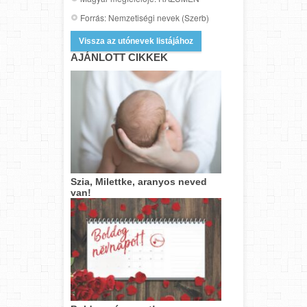
Forrás: Nemzetiségi nevek (Szerb)
Vissza az utónevek listájához
AJÁNLOTT CIKKEK
Szia, Milettke, aranyos neved
van!