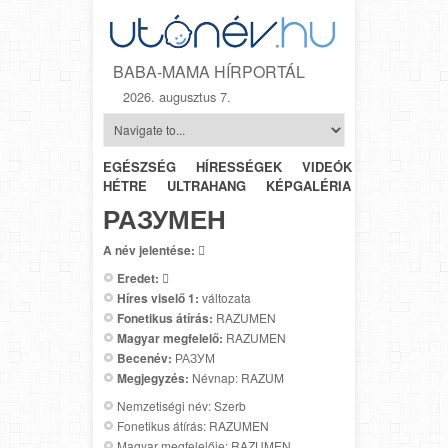
BABA-MAMA HÍRPORTÁL
2026. augusztus 7.
EGÉSZSÉG
HÍRESSÉGEK
VIDEÓK
HÉTRŐL-
HÉTRE
ULTRAHANG
KÉPGALÉRIA
SZÜLÉSZET
РАЗУМЕН
A név jelentése:

Eredet:

Híres viselő 1:
változata
Fonetikus átírás:
RAZUMEN
Magyar megfelelő:
RAZUMEN
Becenév:
РАЗУМ
Megjegyzés:
Névnap: RAZUM
Nemzetiségi név: Szerb
Fonetikus átírás: RAZUMEN
Magyar megfelelője: RAZUMEN