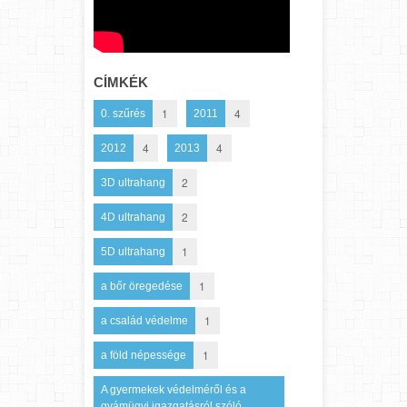
CÍMKÉK
1
4
0. szűrés
2011
4
4
2012
2013
2
3D ultrahang
2
4D ultrahang
1
5D ultrahang
1
a bőr öregedése
1
a család védelme
1
a föld népessége
A gyermekek védelméről és a
gyámügyi igazgatásról szóló