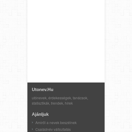
Utonev.hu
utónevek, érdekességek, tanácsok,
statisztikák, trendek, hírek
Ajánljuk
Amiről a nevek beszélnek
Családnév változtatás