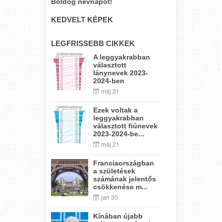
Boldog névnapot!
KEDVELT KÉPEK
LEGFRISSEBB CIKKEK
A leggyakrabban
választott
lánynevek 2023-
2024-ben
máj 21
Ezek voltak a
leggyakrabban
választott fiúnevek
2023-2024-be...
máj 21
Franciaországban
a születések
számának jelentős
csökkenése m...
jan 30
Kínában újabb