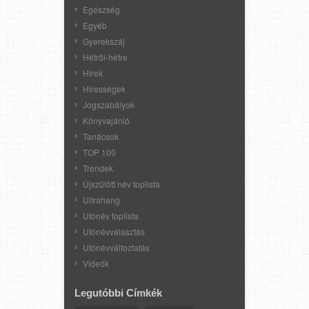
Egészség
Egyéb
Gyerekszáj
Hétről-hétre
Hírek
Hírességek
Jogszabályok
Könyvajánló
Tanácsok
TOP 100
Trendek
Újszülött név toplista
Ultrahang
Utónév toplista
Utónévválasztás
Utónévváltoztatás
Videók
Legutóbbi Címkék