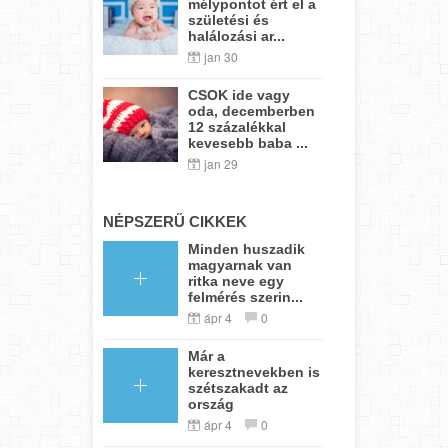
mélypontot ért el a
születési és
halálozási ar...
jan 30
CSOK ide vagy
oda, decemberben
12 százalékkal
kevesebb baba ...
jan 29
NÉPSZERŰ CIKKEK
Minden huszadik
magyarnak van
ritka neve egy
felmérés szerin...
ápr 4
0
Már a
keresztnevekben is
szétszakadt az
ország
ápr 4
0