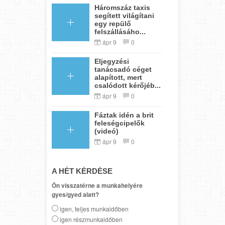
Háromszáz taxis
segített világítani
egy repülő
felszállásáho...
ápr 9
0
Eljegyzési
tanácsadó céget
alapított, mert
csalódott kérőjéb...
ápr 9
0
Fáztak idén a brit
feleségcipelők
(videó)
ápr 9
0
A HÉT KÉRDÉSE
Ön visszatérne a munkahelyére
gyes/gyed alatt?
igen, teljes munkaidőben
igen részmunkaidőben