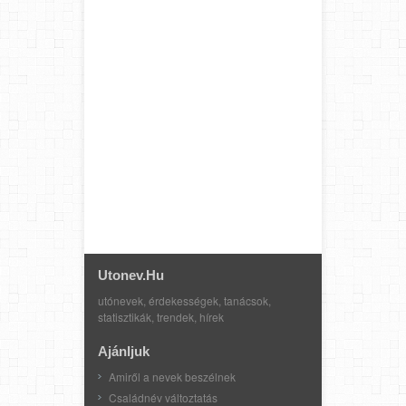
Utonev.hu
utónevek, érdekességek, tanácsok,
statisztikák, trendek, hírek
Ajánljuk
Amiről a nevek beszélnek
Családnév változtatás