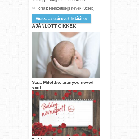
Forrás: Nemzetiségi nevek (Szerb)
Vissza az utónevek listájához
AJÁNLOTT CIKKEK
Szia, Milettke, aranyos neved
van!