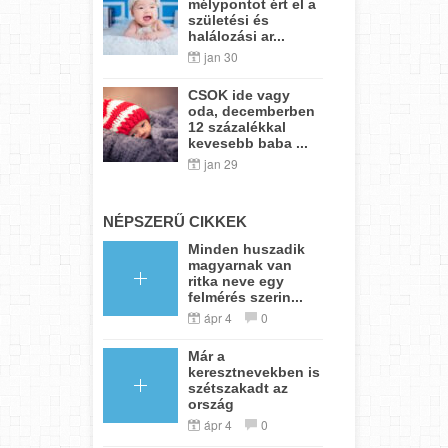
mélypontot ért el a
születési és
halálozási ar...
jan 30
CSOK ide vagy
oda, decemberben
12 százalékkal
kevesebb baba ...
jan 29
NÉPSZERŰ CIKKEK
Minden huszadik
magyarnak van
ritka neve egy
felmérés szerin...
ápr 4
0
Már a
keresztnevekben is
szétszakadt az
ország
ápr 4
0