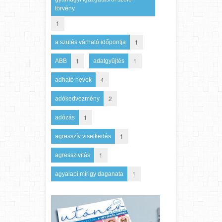
törvény
1
1
a szülés várható időpontja
1
1
ABB
adatgyűjtés
4
adható nevek
2
adókedvezmény
1
adózás
1
agresszív viselkedés
1
agresszivitás
1
agyalapi mirigy daganata