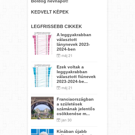
Boldog névnapot!
KEDVELT KÉPEK
LEGFRISSEBB CIKKEK
A leggyakrabban
választott
lánynevek 2023-
2024-ben
máj 21
Ezek voltak a
leggyakrabban
választott fiúnevek
2023-2024-be...
máj 21
Franciaországban
a születések
számának jelentős
csökkenése m...
jan 30
Kínában újabb