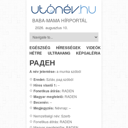
BABA-MAMA HÍRPORTÁL
2026. augusztus 10.
EGÉSZSÉG
HÍRESSÉGEK
VIDEÓK
HÉTRŐL-
HÉTRE
ULTRAHANG
KÉPGALÉRIA
SZÜLÉSZET
РАДЕН
A név jelentése:
a munka szóból
Eredet:
Szláv, рад szóból
Híres viselő 1:
–
Fonetikus átírás:
RADEN
Magyar megfelelő:
RADEN
Becenév:
–
Megjegyzés:
Névnap: –
Nemzetiségi név: Szerb
Fonetikus átírás: RADEN
Magyar megfelelője: RADEN