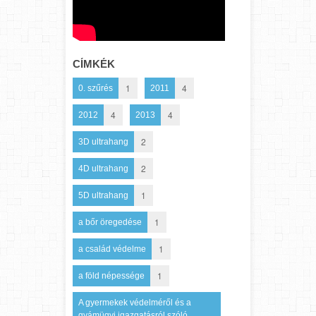
CÍMKÉK
1
4
0. szűrés
2011
4
4
2012
2013
2
3D ultrahang
2
4D ultrahang
1
5D ultrahang
1
a bőr öregedése
1
a család védelme
1
a föld népessége
A gyermekek védelméről és a
gyámügyi igazgatásról szóló