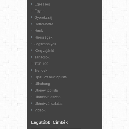
Egészség
Egyéb
Gyerekszáj
Hétről-hétre
Hírek
Hírességek
Jogszabályok
Könyvajánló
Tanácsok
TOP 100
Trendek
Újszülött név toplista
Ultrahang
Utónév toplista
Utónévválasztás
Utónévváltoztatás
Videók
Legutóbbi Címkék