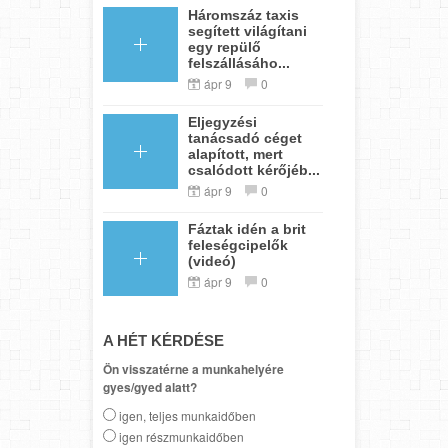
Háromszáz taxis
segített világítani
egy repülő
felszállásáho...
ápr 9
0
Eljegyzési
tanácsadó céget
alapított, mert
csalódott kérőjéb...
ápr 9
0
Fáztak idén a brit
feleségcipelők
(videó)
ápr 9
0
A HÉT KÉRDÉSE
Ön visszatérne a munkahelyére
gyes/gyed alatt?
igen, teljes munkaidőben
igen részmunkaidőben