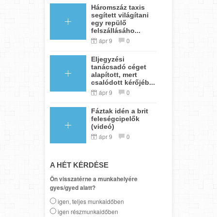
Háromszáz taxis
segített világítani
egy repülő
felszállásáho...
ápr 9
0
Eljegyzési
tanácsadó céget
alapított, mert
csalódott kérőjéb...
ápr 9
0
Fáztak idén a brit
feleségcipelők
(videó)
ápr 9
0
A HÉT KÉRDÉSE
Ön visszatérne a munkahelyére
gyes/gyed alatt?
igen, teljes munkaidőben
igen részmunkaidőben