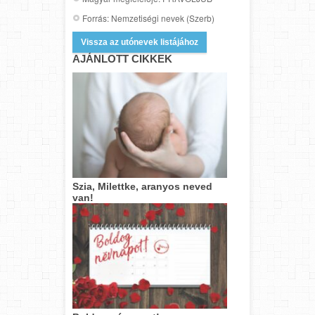
Forrás: Nemzetiségi nevek (Szerb)
Vissza az utónevek listájához
AJÁNLOTT CIKKEK
Szia, Milettke, aranyos neved
van!