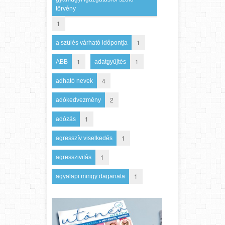
törvény
1
1
a szülés várható időpontja
1
1
ABB
adatgyűjtés
4
adható nevek
2
adókedvezmény
1
adózás
1
agresszív viselkedés
1
agresszivitás
1
agyalapi mirigy daganata