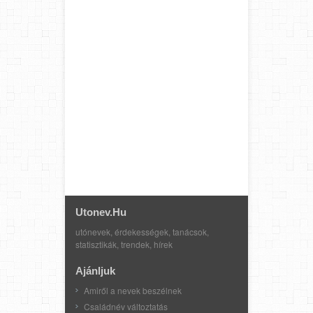
Utonev.hu
utónevek, érdekességek, tanácsok,
statisztikák, trendek, hírek
Ajánljuk
Amiről a nevek beszélnek
Családnév változtatás