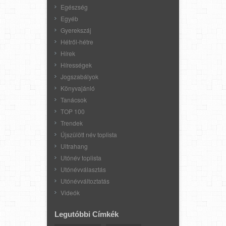
Egészség
Egyéb
Gyerekszáj
Hétről-hétre
Hírek
Hírességek
Jogszabályok
Könyvajánló
Tanácsok
TOP 100
Trendek
Újszülött név toplista
Ultrahang
Utónév toplista
Utónévválasztás
Utónévváltoztatás
Videók
Legutóbbi Címkék