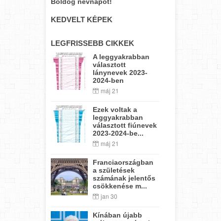
Boldog névnapot!
KEDVELT KÉPEK
LEGFRISSEBB CIKKEK
A leggyakrabban
választott
lánynevek 2023-
2024-ben
máj 21
Ezek voltak a
leggyakrabban
választott fiúnevek
2023-2024-be...
máj 21
Franciaországban
a születések
számának jelentős
csökkenése m...
jan 30
Kínában újabb