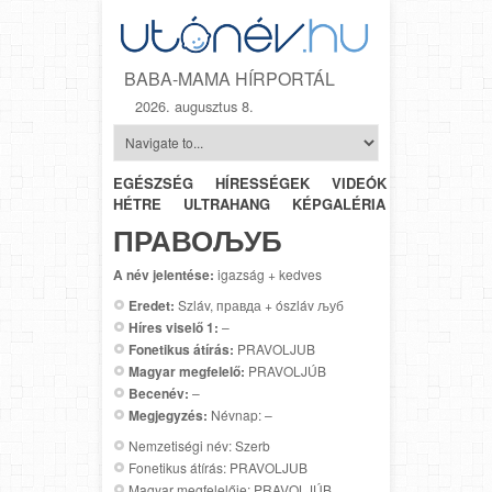
BABA-MAMA HÍRPORTÁL
2026. augusztus 8.
EGÉSZSÉG
HÍRESSÉGEK
VIDEÓK
HÉTRŐL-
HÉTRE
ULTRAHANG
KÉPGALÉRIA
SZÜLÉSZET
ПРАВОЉУБ
A név jelentése:
igazság + kedves
Eredet:
Szláv, правда + ószláv љуб
Híres viselő 1:
–
Fonetikus átírás:
PRAVOLJUB
Magyar megfelelő:
PRAVOLJÚB
Becenév:
–
Megjegyzés:
Névnap: –
Nemzetiségi név: Szerb
Fonetikus átírás: PRAVOLJUB
Magyar megfelelője: PRAVOLJÚB