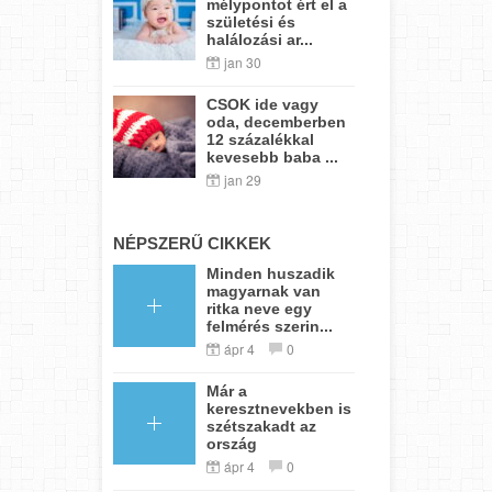
mélypontot ért el a
születési és
halálozási ar...
jan 30
CSOK ide vagy
oda, decemberben
12 százalékkal
kevesebb baba ...
jan 29
NÉPSZERŰ CIKKEK
Minden huszadik
magyarnak van
ritka neve egy
felmérés szerin...
ápr 4
0
Már a
keresztnevekben is
szétszakadt az
ország
ápr 4
0