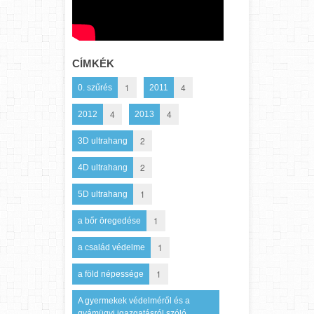
CÍMKÉK
1
4
0. szűrés
2011
4
4
2012
2013
2
3D ultrahang
2
4D ultrahang
1
5D ultrahang
1
a bőr öregedése
1
a család védelme
1
a föld népessége
A gyermekek védelméről és a
gyámügyi igazgatásról szóló