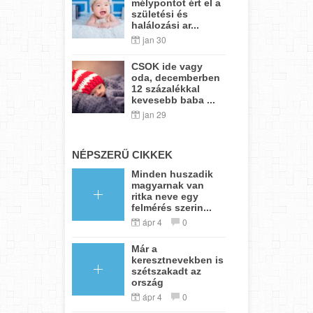
mélypontot ért el a
születési és
halálozási ar...
jan 30
CSOK ide vagy
oda, decemberben
12 százalékkal
kevesebb baba ...
jan 29
NÉPSZERŰ CIKKEK
Minden huszadik
magyarnak van
ritka neve egy
felmérés szerin...
ápr 4
0
Már a
keresztnevekben is
szétszakadt az
ország
ápr 4
0