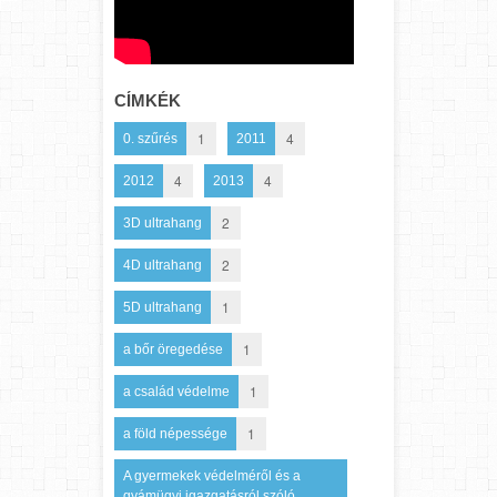
CÍMKÉK
1
4
0. szűrés
2011
4
4
2012
2013
2
3D ultrahang
2
4D ultrahang
1
5D ultrahang
1
a bőr öregedése
1
a család védelme
1
a föld népessége
A gyermekek védelméről és a
gyámügyi igazgatásról szóló