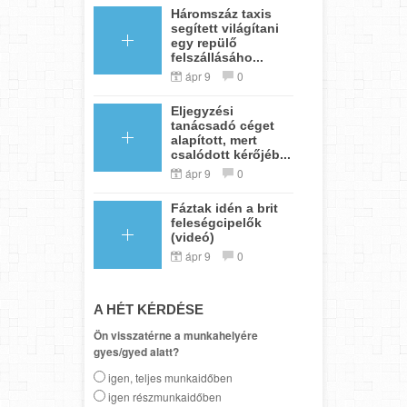
Háromszáz taxis
segített világítani
egy repülő
felszállásáho...
ápr 9
0
Eljegyzési
tanácsadó céget
alapított, mert
csalódott kérőjéb...
ápr 9
0
Fáztak idén a brit
feleségcipelők
(videó)
ápr 9
0
A HÉT KÉRDÉSE
Ön visszatérne a munkahelyére
gyes/gyed alatt?
igen, teljes munkaidőben
igen részmunkaidőben