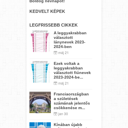
Boldog névnapot!
KEDVELT KÉPEK
LEGFRISSEBB CIKKEK
A leggyakrabban
választott
lánynevek 2023-
2024-ben
máj 21
Ezek voltak a
leggyakrabban
választott fiúnevek
2023-2024-be...
máj 21
Franciaországban
a születések
számának jelentős
csökkenése m...
jan 30
Kínában újabb