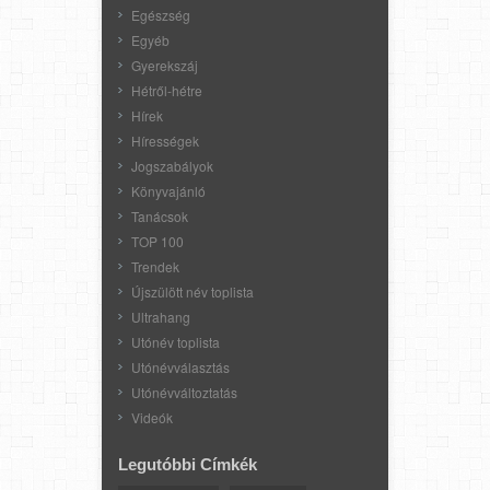
Egészség
Egyéb
Gyerekszáj
Hétről-hétre
Hírek
Hírességek
Jogszabályok
Könyvajánló
Tanácsok
TOP 100
Trendek
Újszülött név toplista
Ultrahang
Utónév toplista
Utónévválasztás
Utónévváltoztatás
Videók
Legutóbbi Címkék