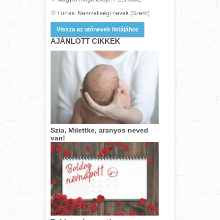
Forrás: Nemzetiségi nevek (Szerb)
Vissza az utónevek listájához
AJÁNLOTT CIKKEK
Szia, Milettke, aranyos neved
van!