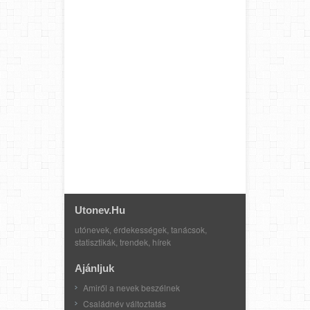
Utonev.hu
utónevek, érdekességek, tanácsok,
statisztikák, trendek, hírek
Ajánljuk
Amiről a nevek beszélnek
Családnév változtatás