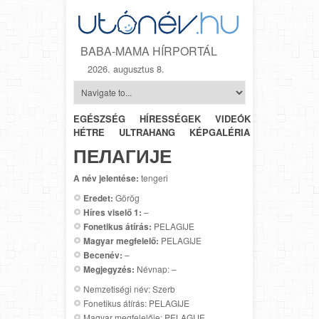
BABA-MAMA HÍRPORTÁL
2026. augusztus 8.
EGÉSZSÉG
HÍRESSÉGEK
VIDEÓK
HÉTRŐL-
HÉTRE
ULTRAHANG
KÉPGALÉRIA
SZÜLÉSZET
ПЕЛАГИЈЕ
A név jelentése:
tengeri
Eredet:
Görög
Híres viselő 1:
–
Fonetikus átírás:
PELAGIJE
Magyar megfelelő:
PELAGIJE
Becenév:
–
Megjegyzés:
Névnap: –
Nemzetiségi név: Szerb
Fonetikus átírás: PELAGIJE
Magyar megfelelője: PELAGIJE