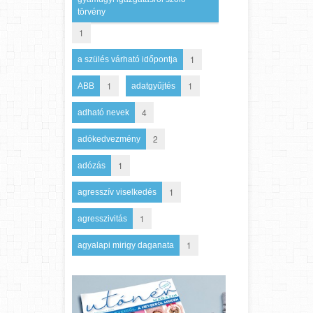
törvény
1
1
a szülés várható időpontja
1
1
ABB
adatgyűjtés
4
adható nevek
2
adókedvezmény
1
adózás
1
agresszív viselkedés
1
agresszivitás
1
agyalapi mirigy daganata