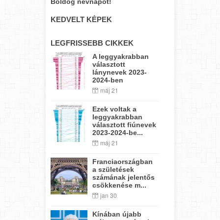
Boldog névnapot!
KEDVELT KÉPEK
LEGFRISSEBB CIKKEK
A leggyakrabban
választott
lánynevek 2023-
2024-ben
máj 21
Ezek voltak a
leggyakrabban
választott fiúnevek
2023-2024-be...
máj 21
Franciaországban
a születések
számának jelentős
csökkenése m...
jan 30
Kínában újabb