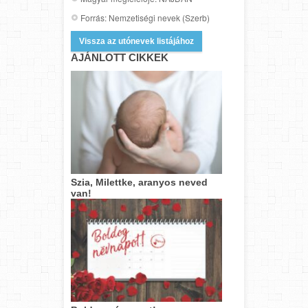
Forrás: Nemzetiségi nevek (Szerb)
Vissza az utónevek listájához
AJÁNLOTT CIKKEK
Szia, Milettke, aranyos neved
van!