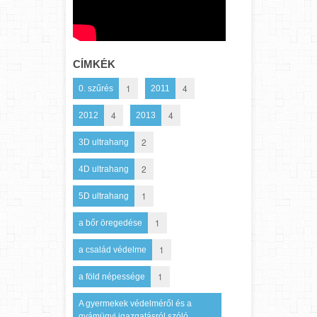
CÍMKÉK
1
4
0. szűrés
2011
4
4
2012
2013
2
3D ultrahang
2
4D ultrahang
1
5D ultrahang
1
a bőr öregedése
1
a család védelme
1
a föld népessége
A gyermekek védelméről és a
gyámügyi igazgatásról szóló