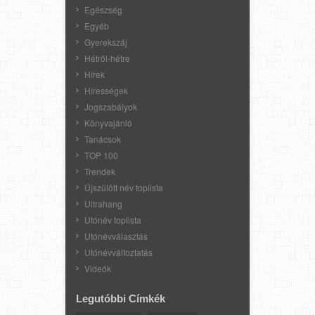
Egészség
Egyéb
Gyerekszáj
Hétről-hétre
Hírek
Hírességek
Jogszabályok
Könyvajánló
Tanácsok
TOP 100
Trendek
Újszülött név toplista
Ultrahang
Utónév toplista
Utónévválasztás
Utónévváltoztatás
Videók
Legutóbbi Címkék