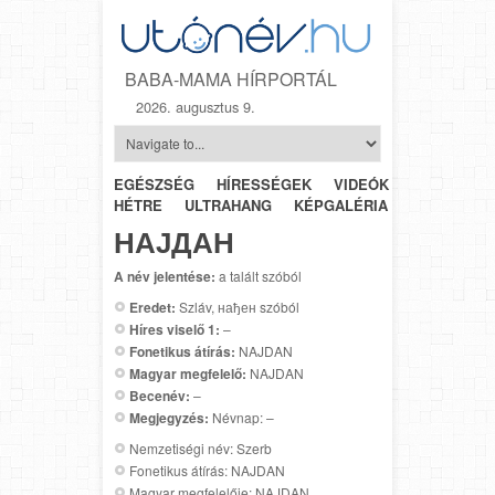
BABA-MAMA HÍRPORTÁL
2026. augusztus 9.
EGÉSZSÉG
HÍRESSÉGEK
VIDEÓK
HÉTRŐL-
HÉTRE
ULTRAHANG
KÉPGALÉRIA
SZÜLÉSZET
НАЈДАН
A név jelentése:
a talált szóból
Eredet:
Szláv, нађен szóból
Híres viselő 1:
–
Fonetikus átírás:
NAJDAN
Magyar megfelelő:
NAJDAN
Becenév:
–
Megjegyzés:
Névnap: –
Nemzetiségi név: Szerb
Fonetikus átírás: NAJDAN
Magyar megfelelője: NAJDAN