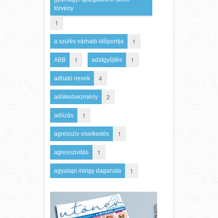
törvény
1
1
a szülés várható időpontja
1
1
ABB
adatgyűjtés
4
adható nevek
2
adókedvezmény
1
adózás
1
agresszív viselkedés
1
agresszivitás
1
agyalapi mirigy daganata