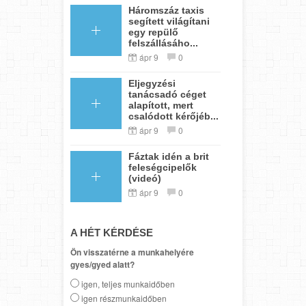
Háromszáz taxis
segített világítani
egy repülő
felszállásáho...
ápr 9
0
Eljegyzési
tanácsadó céget
alapított, mert
csalódott kérőjéb...
ápr 9
0
Fáztak idén a brit
feleségcipelők
(videó)
ápr 9
0
A HÉT KÉRDÉSE
Ön visszatérne a munkahelyére
gyes/gyed alatt?
igen, teljes munkaidőben
igen részmunkaidőben