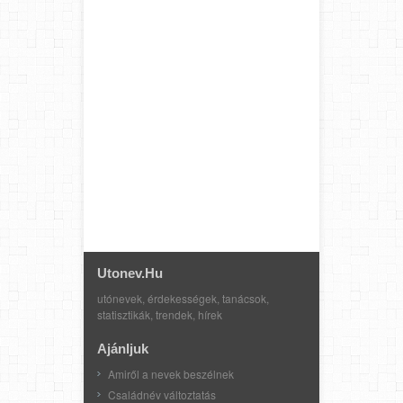
Utonev.hu
utónevek, érdekességek, tanácsok,
statisztikák, trendek, hírek
Ajánljuk
Amiről a nevek beszélnek
Családnév változtatás