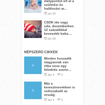
mélypontot ért el a
születési és
halálozási ar...
jan 30
CSOK ide vagy
oda, decemberben
12 százalékkal
kevesebb baba ...
jan 29
NÉPSZERŰ CIKKEK
Minden huszadik
magyarnak van
ritka neve egy
felmérés szerin...
ápr 4
0
Már a
keresztnevekben is
szétszakadt az
ország
ápr 4
0