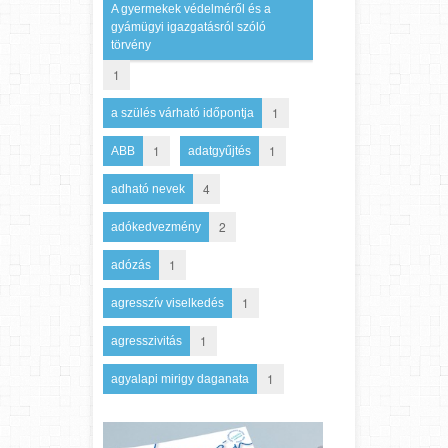
A gyermekek védelméről és a
gyámügyi igazgatásról szóló
törvény
1
1
a szülés várható időpontja
1
1
ABB
adatgyűjtés
4
adható nevek
2
adókedvezmény
1
adózás
1
agresszív viselkedés
1
agresszivitás
1
agyalapi mirigy daganata