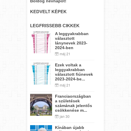
Boldog névnapot!
KEDVELT KÉPEK
LEGFRISSEBB CIKKEK
A leggyakrabban
választott
lánynevek 2023-
2024-ben
máj 21
Ezek voltak a
leggyakrabban
választott fiúnevek
2023-2024-be...
máj 21
Franciaországban
a születések
számának jelentős
csökkenése m...
jan 30
Kínában újabb