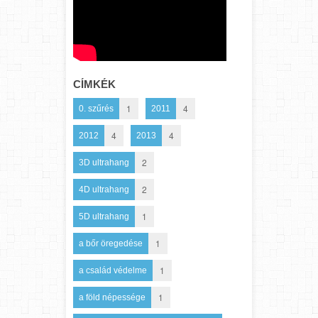
CÍMKÉK
1
4
0. szűrés
2011
4
4
2012
2013
2
3D ultrahang
2
4D ultrahang
1
5D ultrahang
1
a bőr öregedése
1
a család védelme
1
a föld népessége