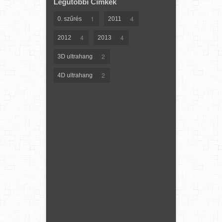
Legutóbbi Címkék
1
4
0. szűrés
2011
4
4
2012
2013
2
3D ultrahang
2
4D ultrahang