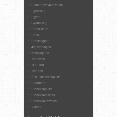
Családnév változtatás
Egészség
Egyéb
Gyerekszáj
Hétről-hétre
Hírek
Hírességek
Jogszabályok
Könyvajánló
Tanácsok
TOP 100
Trendek
Újszülött név toplista
Ultrahang
Utónév toplista
Utónévválasztás
Utónévváltoztatás
Videók