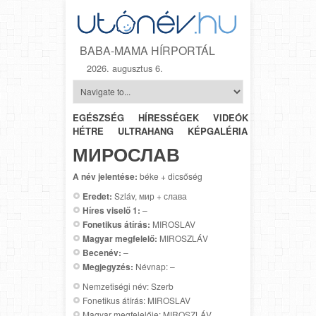
BABA-MAMA HÍRPORTÁL
2026. augusztus 6.
EGÉSZSÉG
HÍRESSÉGEK
VIDEÓK
HÉTRŐL-
HÉTRE
ULTRAHANG
KÉPGALÉRIA
SZÜLÉSZET
МИРОСЛАВ
A név jelentése:
béke + dicsőség
Eredet:
Szláv, мир + слава
Híres viselő 1:
–
Fonetikus átírás:
MIROSLAV
Magyar megfelelő:
MIROSZLÁV
Becenév:
–
Megjegyzés:
Névnap: –
Nemzetiségi név: Szerb
Fonetikus átírás: MIROSLAV
Magyar megfelelője: MIROSZLÁV