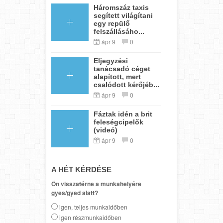
Háromszáz taxis
segített világítani
egy repülő
felszállásáho...
ápr 9
0
Eljegyzési
tanácsadó céget
alapított, mert
csalódott kérőjéb...
ápr 9
0
Fáztak idén a brit
feleségcipelők
(videó)
ápr 9
0
A HÉT KÉRDÉSE
Ön visszatérne a munkahelyére
gyes/gyed alatt?
igen, teljes munkaidőben
igen részmunkaidőben