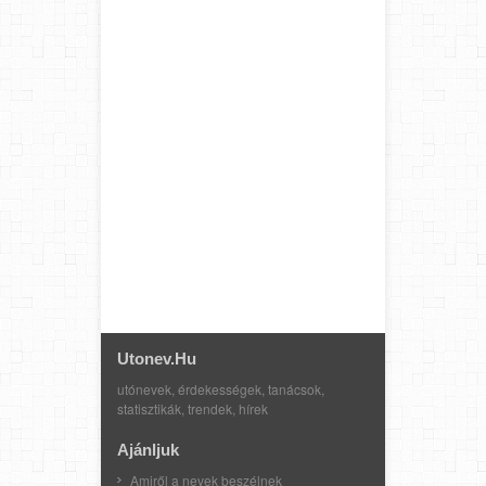
Utonev.hu
utónevek, érdekességek, tanácsok,
statisztikák, trendek, hírek
Ajánljuk
Amiről a nevek beszélnek