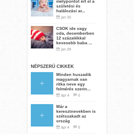
mélypontot ért el a
születési és
halálozási ar...
jan 30
CSOK ide vagy
oda, decemberben
12 százalékkal
kevesebb baba ...
jan 29
NÉPSZERŰ CIKKEK
Minden huszadik
magyarnak van
ritka neve egy
felmérés szerin...
ápr 4
0
Már a
keresztnevekben is
szétszakadt az
ország
ápr 4
0