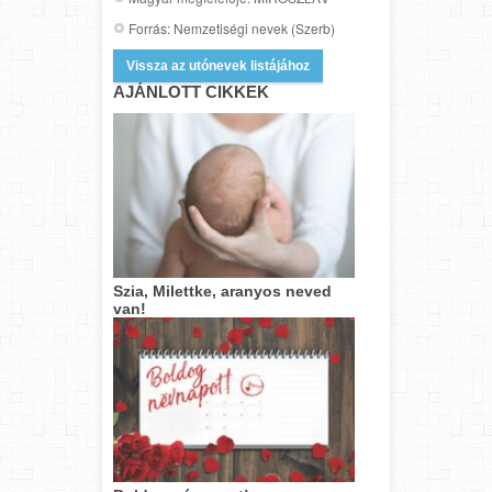
Forrás: Nemzetiségi nevek (Szerb)
Vissza az utónevek listájához
AJÁNLOTT CIKKEK
Szia, Milettke, aranyos neved
van!