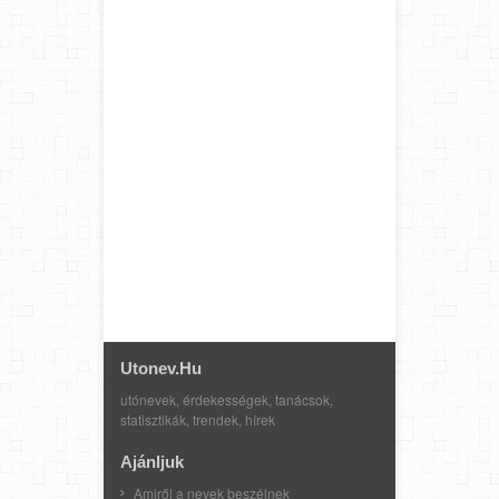
Utonev.hu
utónevek, érdekességek, tanácsok,
statisztikák, trendek, hírek
Ajánljuk
Amiről a nevek beszélnek