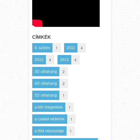
CÍMKÉK
1
4
0. szűrés
2011
4
4
2012
2013
2
3D ultrahang
2
4D ultrahang
1
5D ultrahang
1
a bőr öregedése
1
a család védelme
1
a föld népessége