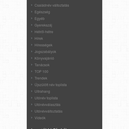
Családnév változtatás
Egészség
Egyéb
Gyerekszáj
Hétről-hétre
Hírek
Hírességek
Jogszabályok
Könyvajánló
Tanácsok
TOP 100
Trendek
Újszülött név toplista
Ultrahang
Utónév toplista
Utónévválasztás
Utónévváltoztatás
Videók