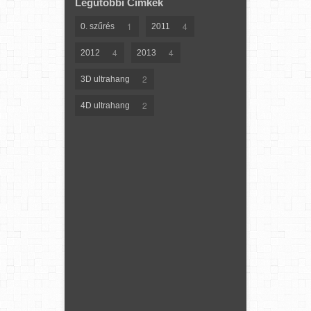
Legutóbbi Címkék
1
4
0. szűrés
2011
4
4
2012
2013
2
3D ultrahang
2
4D ultrahang