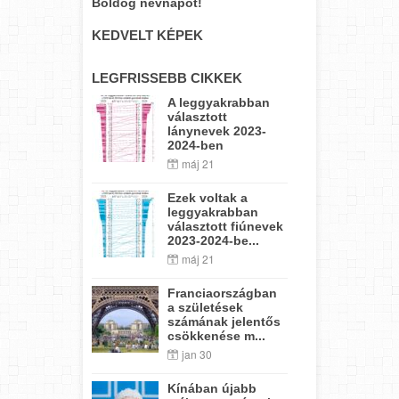
Boldog névnapot!
KEDVELT KÉPEK
LEGFRISSEBB CIKKEK
A leggyakrabban
választott
lánynevek 2023-
2024-ben
máj 21
Ezek voltak a
leggyakrabban
választott fiúnevek
2023-2024-be...
máj 21
Franciaországban
a születések
számának jelentős
csökkenése m...
jan 30
Kínában újabb