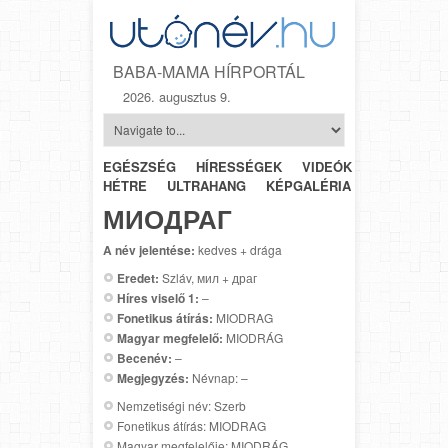
BABA-MAMA HÍRPORTÁL
2026. augusztus 9.
EGÉSZSÉG
HÍRESSÉGEK
VIDEÓK
HÉTRŐL-
HÉTRE
ULTRAHANG
KÉPGALÉRIA
SZÜLÉSZET
МИОДРАГ
A név jelentése:
kedves + drága
Eredet:
Szláv, мил + драг
Híres viselő 1:
–
Fonetikus átírás:
MIODRAG
Magyar megfelelő:
MIODRÁG
Becenév:
–
Megjegyzés:
Névnap: –
Nemzetiségi név: Szerb
Fonetikus átírás: MIODRAG
Magyar megfelelője: MIODRÁG