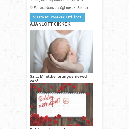
Forrás: Nemzetiségi nevek (Szerb)
Vissza az utónevek listájához
AJÁNLOTT CIKKEK
Szia, Milettke, aranyos neved
van!