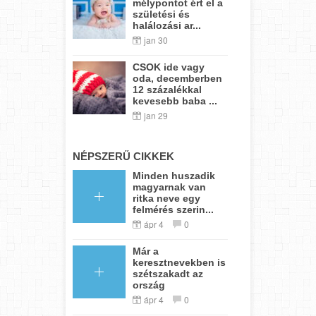
mélypontot ért el a
születési és
halálozási ar...
jan 30
CSOK ide vagy
oda, decemberben
12 százalékkal
kevesebb baba ...
jan 29
NÉPSZERŰ CIKKEK
Minden huszadik
magyarnak van
ritka neve egy
felmérés szerin...
ápr 4
0
Már a
keresztnevekben is
szétszakadt az
ország
ápr 4
0