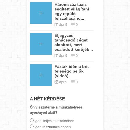
Háromszáz taxis
segített világítani
egy repülő
felszállásáho...
ápr 9
0
Eljegyzési
tanácsadó céget
alapított, mert
csalódott kérőjéb...
ápr 9
0
Fáztak idén a brit
feleségcipelők
(videó)
ápr 9
0
A HÉT KÉRDÉSE
Ön visszatérne a munkahelyére
gyes/gyed alatt?
igen, teljes munkaidőben
igen részmunkaidőben