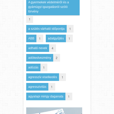
A gyermekek védelméről és a
gyámügyi igazgatásról szóló
törvény
1
1
a szülés várható időpontja
1
1
ABB
adatgyűjtés
4
adható nevek
2
adókedvezmény
1
adózás
1
agresszív viselkedés
1
agresszivitás
1
agyalapi mirigy daganata