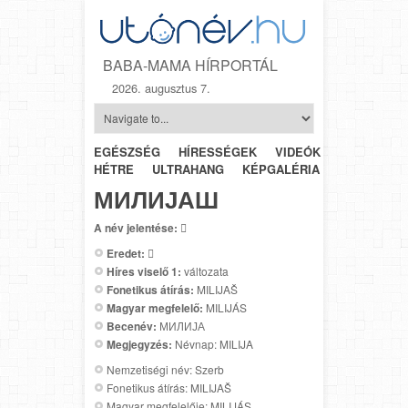
BABA-MAMA HÍRPORTÁL
2026. augusztus 7.
EGÉSZSÉG
HÍRESSÉGEK
VIDEÓK
HÉTRŐL-
HÉTRE
ULTRAHANG
KÉPGALÉRIA
SZÜLÉSZET
МИЛИЈАШ
A név jelentése:

Eredet:

Híres viselő 1:
változata
Fonetikus átírás:
MILIJAŠ
Magyar megfelelő:
MILIJÁS
Becenév:
МИЛИЈА
Megjegyzés:
Névnap: MILIJA
Nemzetiségi név: Szerb
Fonetikus átírás: MILIJAŠ
Magyar megfelelője: MILIJÁS