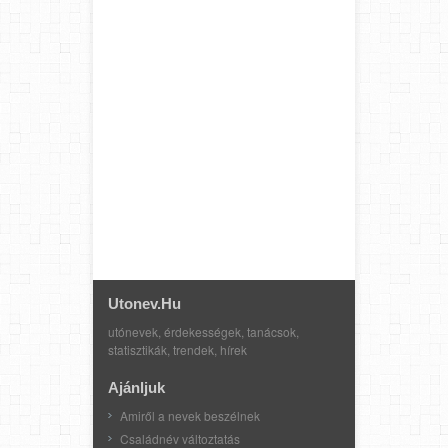
Utonev.hu
utónevek, érdekességek, tanácsok,
statisztikák, trendek, hírek
Ajánljuk
Amiről a nevek beszélnek
Családnév változtatás