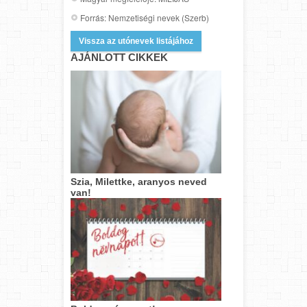
Forrás: Nemzetiségi nevek (Szerb)
Vissza az utónevek listájához
AJÁNLOTT CIKKEK
Szia, Milettke, aranyos neved
van!