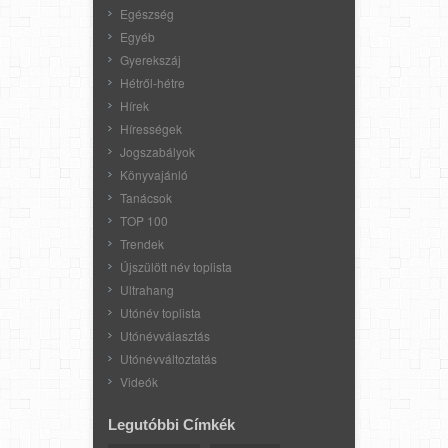
Egészség
Egyéb
Gyerekszáj
Hétről-hétre
Hírek
Hírességek
Jogszabályok
Könyvajánló
Tanácsok
TOP 100
Trendek
Újszülött név toplista
Ultrahang
Utónév toplista
Utónévválasztás
Utónévváltoztatás
Videók
Legutóbbi Címkék