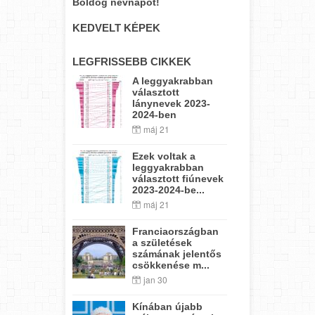
Boldog névnapot!
KEDVELT KÉPEK
LEGFRISSEBB CIKKEK
A leggyakrabban
választott
lánynevek 2023-
2024-ben
máj 21
Ezek voltak a
leggyakrabban
választott fiúnevek
2023-2024-be...
máj 21
Franciaországban
a születések
számának jelentős
csökkenése m...
jan 30
Kínában újabb