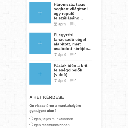
Háromszáz taxis
segített világítani
egy repülő
felszállásáho...
ápr 9
0
Eljegyzési
tanácsadó céget
alapított, mert
csalódott kérőjéb...
ápr 9
0
Fáztak idén a brit
feleségcipelők
(videó)
ápr 9
0
A HÉT KÉRDÉSE
Ön visszatérne a munkahelyére
gyes/gyed alatt?
igen, teljes munkaidőben
igen részmunkaidőben