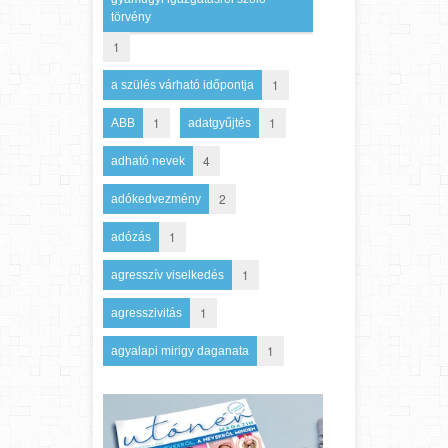
törvény
1
1
a szülés várható időpontja
1
1
ABB
adatgyűjtés
4
adható nevek
2
adókedvezmény
1
adózás
1
agresszív viselkedés
1
agresszivitás
1
agyalapi mirigy daganata