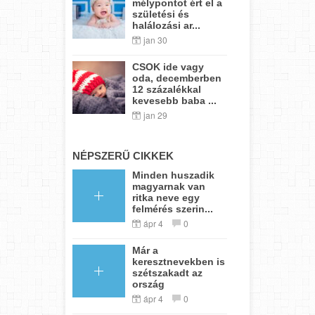
mélypontot ért el a
születési és
halálozási ar...
jan 30
CSOK ide vagy
oda, decemberben
12 százalékkal
kevesebb baba ...
jan 29
NÉPSZERŰ CIKKEK
Minden huszadik
magyarnak van
ritka neve egy
felmérés szerin...
ápr 4
0
Már a
keresztnevekben is
szétszakadt az
ország
ápr 4
0