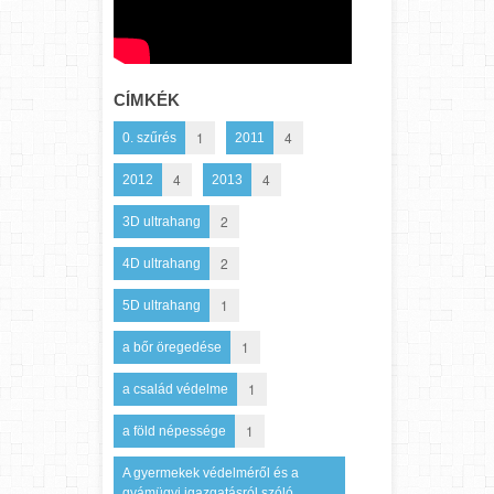
CÍMKÉK
1
4
0. szűrés
2011
4
4
2012
2013
2
3D ultrahang
2
4D ultrahang
1
5D ultrahang
1
a bőr öregedése
1
a család védelme
1
a föld népessége
A gyermekek védelméről és a
gyámügyi igazgatásról szóló