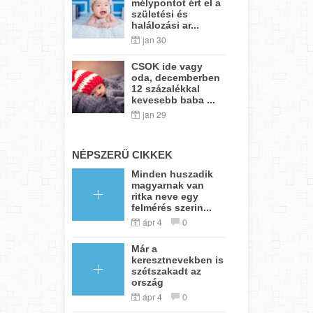
mélypontot ért el a
születési és
halálozási ar...
jan 30
CSOK ide vagy
oda, decemberben
12 százalékkal
kevesebb baba ...
jan 29
NÉPSZERŰ CIKKEK
Minden huszadik
magyarnak van
ritka neve egy
felmérés szerin...
ápr 4
0
Már a
keresztnevekben is
szétszakadt az
ország
ápr 4
0