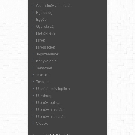
Családnév változtatás
Egészség
Egyéb
Gyerekszáj
Hétről-hétre
Hírek
Hírességek
Jogszabályok
Könyvajánló
Tanácsok
TOP 100
Trendek
Újszülött név toplista
Ultrahang
Utónév toplista
Utónévválasztás
Utónévváltoztatás
Videók