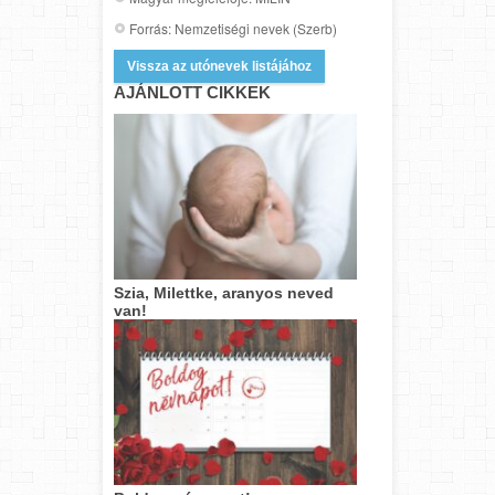
Forrás: Nemzetiségi nevek (Szerb)
Vissza az utónevek listájához
AJÁNLOTT CIKKEK
Szia, Milettke, aranyos neved
van!