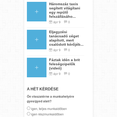
Háromszáz taxis
segített világítani
egy repülő
felszállásáho...
ápr 9
0
Eljegyzési
tanácsadó céget
alapított, mert
csalódott kérőjéb...
ápr 9
0
Fáztak idén a brit
feleségcipelők
(videó)
ápr 9
0
A HÉT KÉRDÉSE
Ön visszatérne a munkahelyére
gyes/gyed alatt?
igen, teljes munkaidőben
igen részmunkaidőben