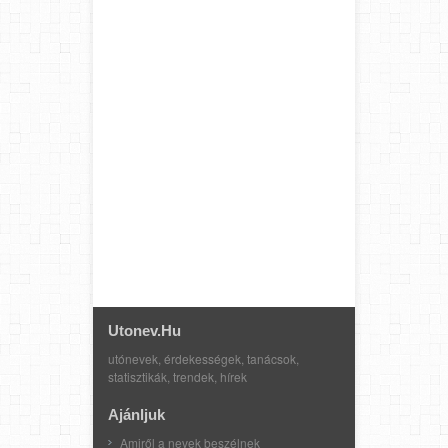
Utonev.hu
utónevek, érdekességek, tanácsok,
statisztikák, trendek, hírek
Ajánljuk
Amiről a nevek beszélnek