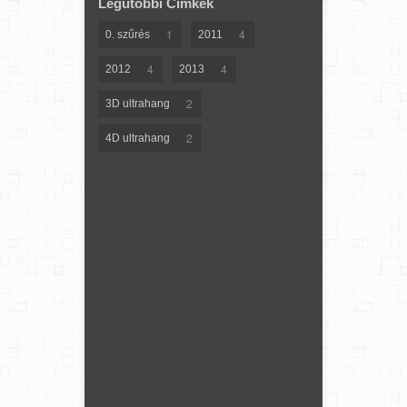
Legutóbbi Címkék
1
4
0. szűrés
2011
4
4
2012
2013
2
3D ultrahang
2
4D ultrahang