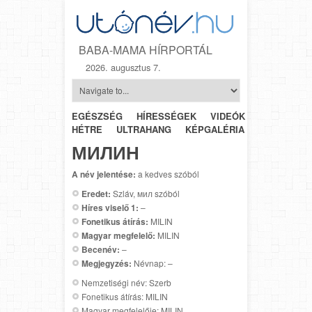
BABA-MAMA HÍRPORTÁL
2026. augusztus 7.
EGÉSZSÉG
HÍRESSÉGEK
VIDEÓK
HÉTRŐL-
HÉTRE
ULTRAHANG
KÉPGALÉRIA
SZÜLÉSZET
МИЛИН
A név jelentése:
a kedves szóból
Eredet:
Szláv, мил szóból
Híres viselő 1:
–
Fonetikus átírás:
MILIN
Magyar megfelelő:
MILIN
Becenév:
–
Megjegyzés:
Névnap: –
Nemzetiségi név: Szerb
Fonetikus átírás: MILIN
Magyar megfelelője: MILIN