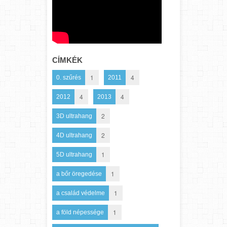
CÍMKÉK
1
4
0. szűrés
2011
4
4
2012
2013
2
3D ultrahang
2
4D ultrahang
1
5D ultrahang
1
a bőr öregedése
1
a család védelme
1
a föld népessége