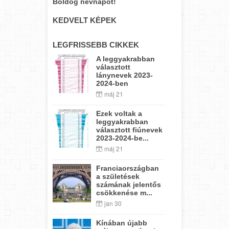
Boldog névnapot!
KEDVELT KÉPEK
LEGFRISSEBB CIKKEK
A leggyakrabban
választott
lánynevek 2023-
2024-ben
máj 21
Ezek voltak a
leggyakrabban
választott fiúnevek
2023-2024-be...
máj 21
Franciaországban
a születések
számának jelentős
csökkenése m...
jan 30
Kínában újabb