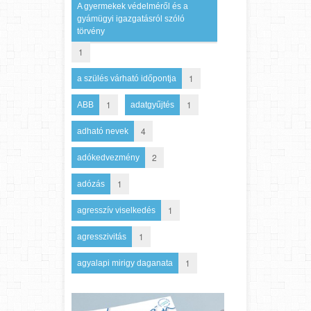
A gyermekek védelméről és a
gyámügyi igazgatásról szóló
törvény
1
1
a szülés várható időpontja
1
1
ABB
adatgyűjtés
4
adható nevek
2
adókedvezmény
1
adózás
1
agresszív viselkedés
1
agresszivitás
1
agyalapi mirigy daganata