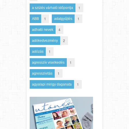
1
a szülés várható időpontja
1
1
ABB
adatgyűjtés
4
adható nevek
2
adókedvezmény
1
adózás
1
agresszív viselkedés
1
agresszivitás
1
agyalapi mirigy daganata