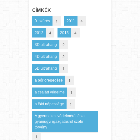
CÍMKÉK
1
4
0. szűrés
2011
4
4
2012
2013
2
3D ultrahang
2
4D ultrahang
1
5D ultrahang
1
a bőr öregedése
1
a család védelme
1
a föld népessége
A gyermekek védelméről és a
gyámügyi igazgatásról szóló
törvény
1