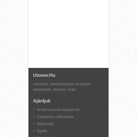
Utonev.hu
utónevek, érdekességek, tanácsok,
statisztikák, trendek, hírek
Ajánljuk
Amiről a nevek beszélnek
Családnév változtatás
Egészség
Egyéb