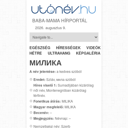
BABA-MAMA HÍRPORTÁL
2026. augusztus 9.
EGÉSZSÉG
HÍRESSÉGEK
VIDEÓK
HÉTRŐL-
HÉTRE
ULTRAHANG
KÉPGALÉRIA
SZÜLÉSZET
МИЛИКА
A név jelentése:
a kedves szóból
Eredet:
Szláv, мила szóból
Híres viselő 1:
Sumadijában kizárólag
női név, Montenegróban kizárólag
férfinév.
Fonetikus átírás:
MILIKA
Magyar megfelelő:
MILIKA
Becenév:
–
Megjegyzés:
Névnap: –
Nemzetiségi név: Szerb