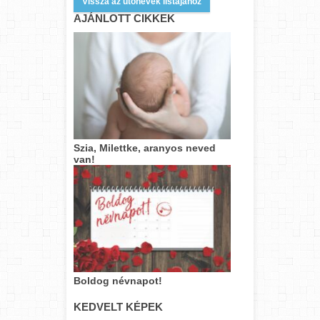
Vissza az utónevek listájához
AJÁNLOTT CIKKEK
Szia, Milettke, aranyos neved
van!
Boldog névnapot!
KEDVELT KÉPEK