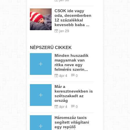
CSOK ide vagy
oda, decemberben
12 százalékkal
kevesebb baba ...
jan 29
NÉPSZERŰ CIKKEK
Minden huszadik
magyarnak van
ritka neve egy
felmérés szerin...
ápr 4
0
Már a
keresztnevekben is
szétszakadt az
ország
ápr 4
0
Háromszáz taxis
segített világítani
egy repülő