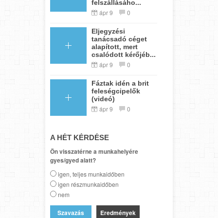
felszállásáho...
ápr 9
0
Eljegyzési
tanácsadó céget
alapított, mert
csalódott kérőjéb...
ápr 9
0
Fáztak idén a brit
feleségcipelők
(videó)
ápr 9
0
A HÉT KÉRDÉSE
Ön visszatérne a munkahelyére
gyes/gyed alatt?
igen, teljes munkaidőben
igen részmunkaidőben
nem
Eredmények