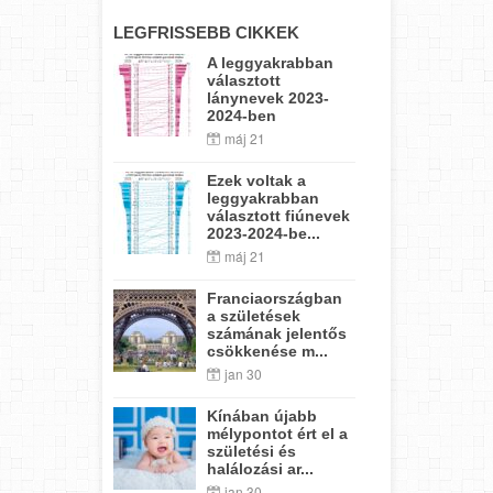
LEGFRISSEBB CIKKEK
A leggyakrabban
választott
lánynevek 2023-
2024-ben
máj 21
Ezek voltak a
leggyakrabban
választott fiúnevek
2023-2024-be...
máj 21
Franciaországban
a születések
számának jelentős
csökkenése m...
jan 30
Kínában újabb
mélypontot ért el a
születési és
halálozási ar...
jan 30