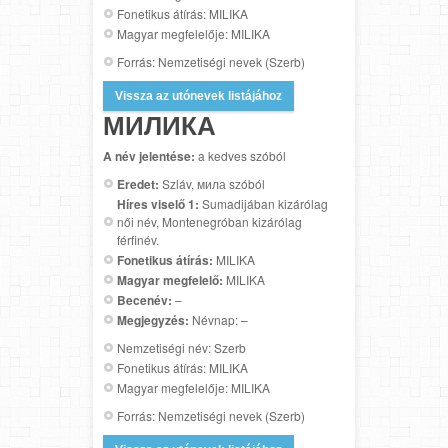
Fonetikus átírás: MILIKA
Magyar megfelelője: MILIKA
Forrás: Nemzetiségi nevek (Szerb)
Vissza az utónevek listájához
МИЛИКА
A név jelentése:
a kedves szóból
Eredet:
Szláv, мила szóból
Híres viselő 1:
Sumadijában kizárólag
női név, Montenegróban kizárólag
férfinév.
Fonetikus átírás:
MILIKA
Magyar megfelelő:
MILIKA
Becenév:
–
Megjegyzés:
Névnap: –
Nemzetiségi név: Szerb
Fonetikus átírás: MILIKA
Magyar megfelelője: MILIKA
Forrás: Nemzetiségi nevek (Szerb)