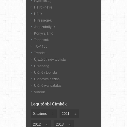
Gyerekszáj
Hétről-hétre
Hírek
Hírességek
Jogszabályok
Könyvajánló
Tanácsok
TOP 100
Trendek
Újszülött név toplista
Ultrahang
Utónév toplista
Utónévválasztás
Utónévváltoztatás
Videók
Legutóbbi Címkék
1
4
0. szűrés
2011
4
4
2012
2013