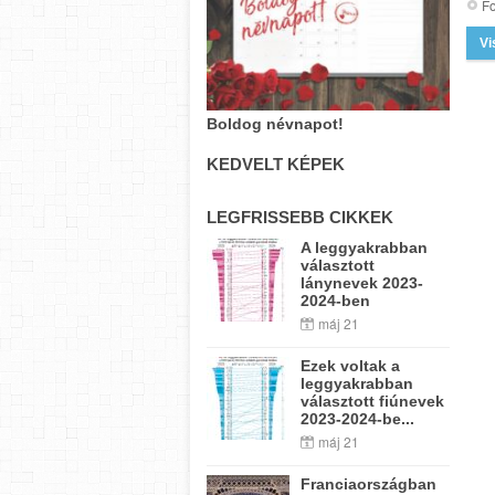
Fo
Vi
Boldog névnapot!
KEDVELT KÉPEK
LEGFRISSEBB CIKKEK
A leggyakrabban
választott
lánynevek 2023-
2024-ben
máj 21
Ezek voltak a
leggyakrabban
választott fiúnevek
2023-2024-be...
máj 21
Franciaországban