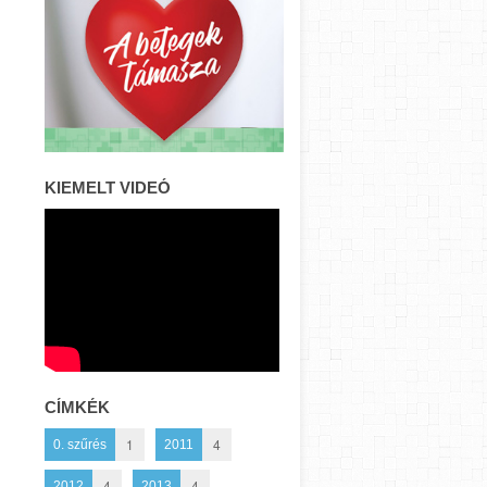
KIEMELT VIDEÓ
CÍMKÉK
1
4
0. szűrés
2011
4
4
2012
2013