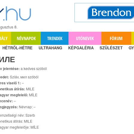
gusztus 8.
BÁLY
NÉVNAPOK
TRENDEK
UTÓNEVEK
FÓRUM
HÉTRŐL-HÉTRE
ULTRAHANG
KÉPGALÉRIA
SZÜLÉSZET
GY
ИЛЕ
v jelentése:
a kedves szóból
edet:
Szláv, мил szóból
res viselő 1:
–
netikus átírás:
MILE
agyar megfelelő:
MÍLE
ecenév:
–
egjegyzés:
Névnap: –
mzetiségi név: Szerb
netikus átírás: MILE
gyar megfelelője: MÍLE