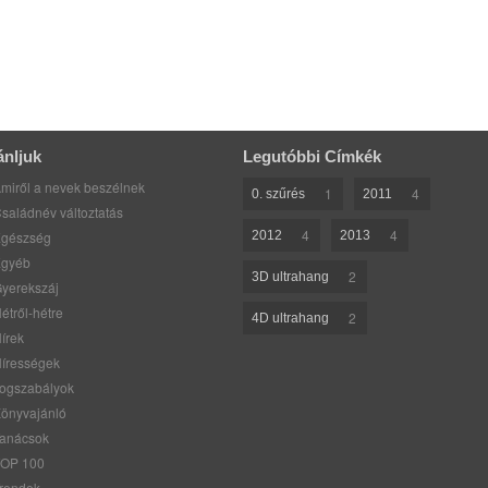
ánljuk
Legutóbbi Címkék
miről a nevek beszélnek
1
4
0. szűrés
2011
saládnév változtatás
4
4
gészség
2012
2013
gyéb
2
3D ultrahang
yerekszáj
étről-hétre
2
4D ultrahang
írek
írességek
ogszabályok
önyvajánló
anácsok
OP 100
rendek