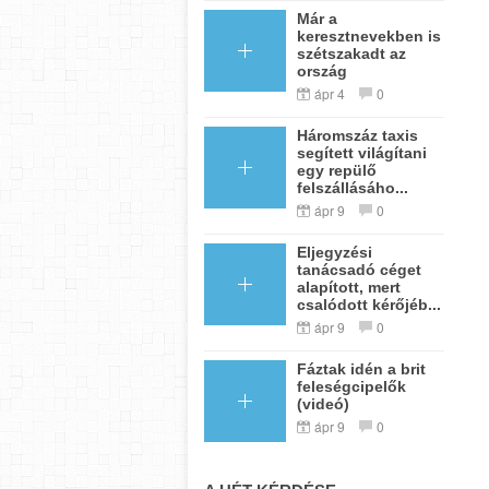
Már a
keresztnevekben is
szétszakadt az
ország
ápr 4
0
Háromszáz taxis
segített világítani
egy repülő
felszállásáho...
ápr 9
0
Eljegyzési
tanácsadó céget
alapított, mert
csalódott kérőjéb...
ápr 9
0
Fáztak idén a brit
feleségcipelők
(videó)
ápr 9
0