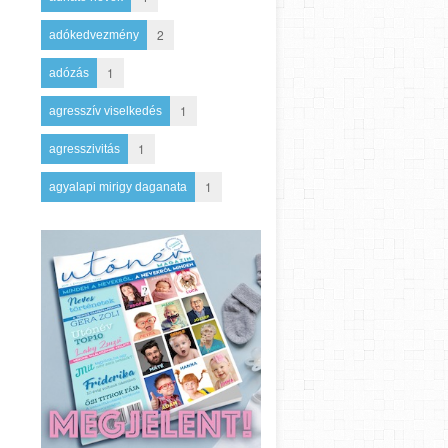
2
adókedvezmény
1
adózás
1
agresszív viselkedés
1
agresszivitás
1
agyalapi mirigy daganata