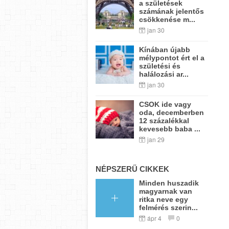
a születések
számának jelentős
csökkenése m...
jan 30
Kínában újabb
mélypontot ért el a
születési és
halálozási ar...
jan 30
CSOK ide vagy
oda, decemberben
12 százalékkal
kevesebb baba ...
jan 29
NÉPSZERŰ CIKKEK
Minden huszadik
magyarnak van
ritka neve egy
felmérés szerin...
ápr 4
0