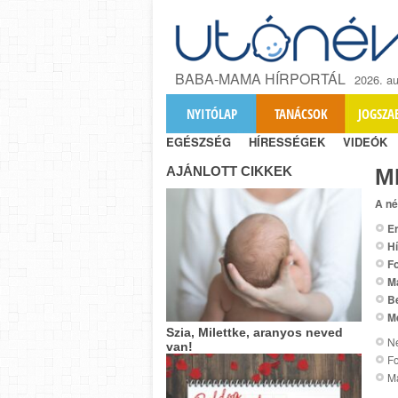
BABA-MAMA HÍRPORTÁL
2026. au
NYITÓLAP
TANÁCSOK
JOGSZA
EGÉSZSÉG
HÍRESSÉGEK
VIDEÓK
AJÁNLOTT CIKKEK
М
A né
Er
Hí
Fo
M
B
M
Szia, Milettke, aranyos neved
Ne
van!
Fo
Ma