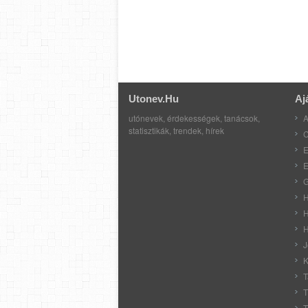
Utonev.hu
Aj
utónevek, érdekességek, tanácsok,
A
statisztikák, trendek, hírek
C
E
E
G
H
H
H
J
K
T
T
T