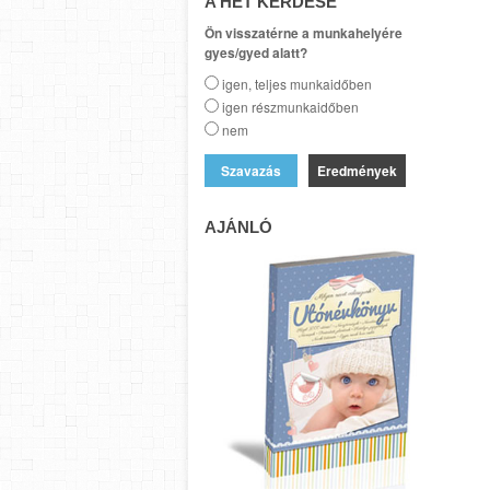
A HÉT KÉRDÉSE
Ön visszatérne a munkahelyére
gyes/gyed alatt?
igen, teljes munkaidőben
igen részmunkaidőben
nem
Eredmények
AJÁNLÓ