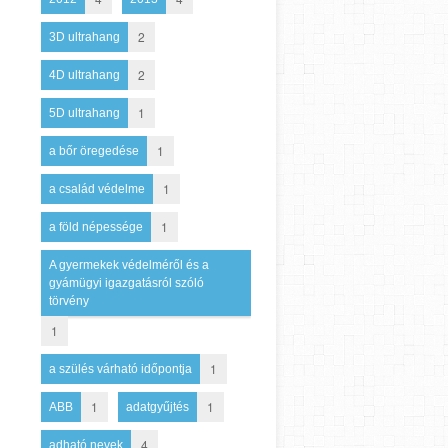
2
3D ultrahang
2
4D ultrahang
1
5D ultrahang
1
a bőr öregedése
1
a család védelme
1
a föld népessége
A gyermekek védelméről és a
gyámügyi igazgatásról szóló
törvény
1
1
a szülés várható időpontja
1
1
ABB
adatgyűjtés
4
adható nevek