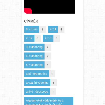
CÍMKÉK
1
4
0. szűrés
2011
4
4
2012
2013
2
3D ultrahang
2
4D ultrahang
1
5D ultrahang
1
a bőr öregedése
1
a család védelme
1
a föld népessége
A gyermekek védelméről és a
gyámügyi igazgatásról szóló