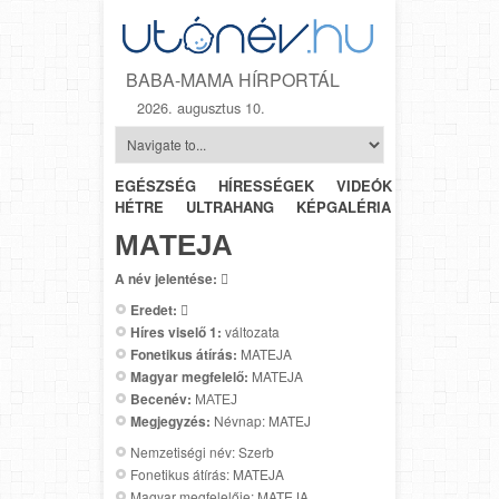
BABA-MAMA HÍRPORTÁL
2026. augusztus 10.
EGÉSZSÉG
HÍRESSÉGEK
VIDEÓK
HÉTRŐL-
HÉTRE
ULTRAHANG
KÉPGALÉRIA
SZÜLÉSZET
МАТЕЈА
A név jelentése:

Eredet:

Híres viselő 1:
változata
Fonetikus átírás:
MATEJA
Magyar megfelelő:
MATEJA
Becenév:
МАТЕЈ
Megjegyzés:
Névnap: MATEJ
Nemzetiségi név: Szerb
Fonetikus átírás: MATEJA
Magyar megfelelője: MATEJA