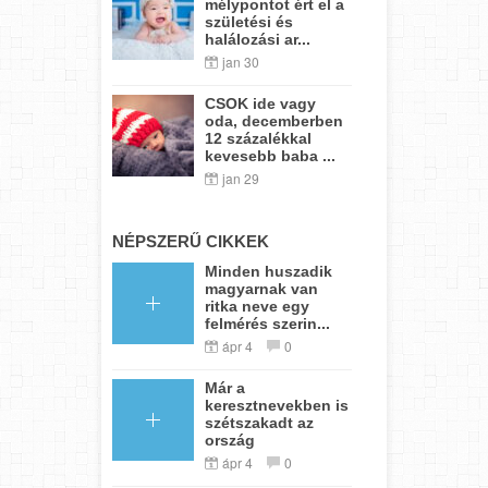
mélypontot ért el a
születési és
halálozási ar...
jan 30
CSOK ide vagy
oda, decemberben
12 százalékkal
kevesebb baba ...
jan 29
NÉPSZERŰ CIKKEK
Minden huszadik
magyarnak van
ritka neve egy
felmérés szerin...
ápr 4
0
Már a
keresztnevekben is
szétszakadt az
ország
ápr 4
0