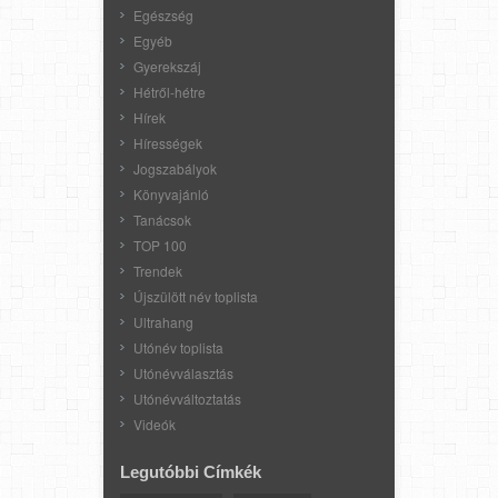
Egészség
Egyéb
Gyerekszáj
Hétről-hétre
Hírek
Hírességek
Jogszabályok
Könyvajánló
Tanácsok
TOP 100
Trendek
Újszülött név toplista
Ultrahang
Utónév toplista
Utónévválasztás
Utónévváltoztatás
Videók
Legutóbbi Címkék