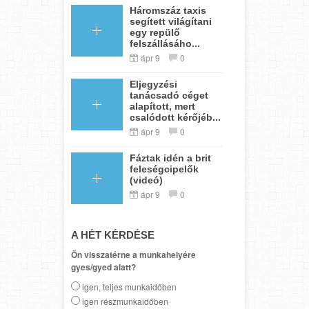
Háromszáz taxis
segített világítani
egy repülő
felszállásáho...
ápr 9
0
Eljegyzési
tanácsadó céget
alapított, mert
csalódott kérőjéb...
ápr 9
0
Fáztak idén a brit
feleségcipelők
(videó)
ápr 9
0
A HÉT KÉRDÉSE
Ön visszatérne a munkahelyére
gyes/gyed alatt?
igen, teljes munkaidőben
igen részmunkaidőben