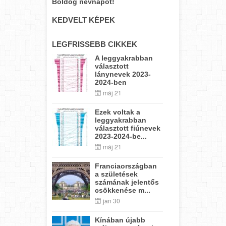
Boldog névnapot!
KEDVELT KÉPEK
LEGFRISSEBB CIKKEK
A leggyakrabban
választott
lánynevek 2023-
2024-ben
máj 21
Ezek voltak a
leggyakrabban
választott fiúnevek
2023-2024-be...
máj 21
Franciaországban
a születések
számának jelentős
csökkenése m...
jan 30
Kínában újabb