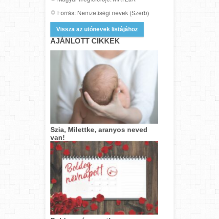
Forrás: Nemzetiségi nevek (Szerb)
Vissza az utónevek listájához
AJÁNLOTT CIKKEK
Szia, Milettke, aranyos neved
van!