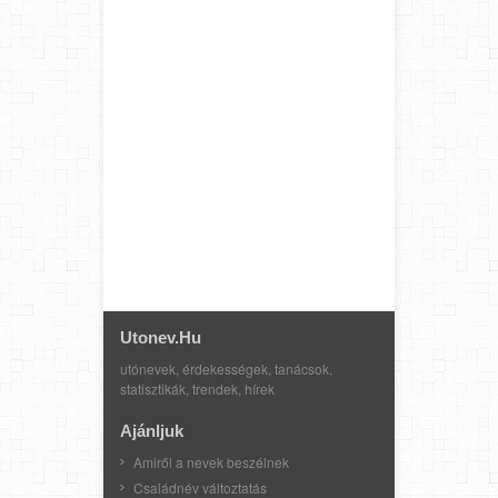
Utonev.hu
utónevek, érdekességek, tanácsok,
statisztikák, trendek, hírek
Ajánljuk
Amiről a nevek beszélnek
Családnév változtatás