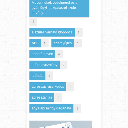
A gyermekek védelméről és a
gyámügyi igazgatásról szóló
törvény
1
1
a szülés várható időpontja
1
1
ABB
adatgyűjtés
4
adható nevek
2
adókedvezmény
1
adózás
1
agresszív viselkedés
1
agresszivitás
1
agyalapi mirigy daganata