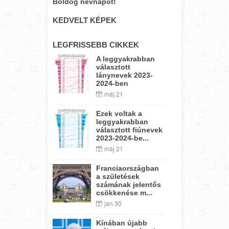
Boldog névnapot!
KEDVELT KÉPEK
LEGFRISSEBB CIKKEK
A leggyakrabban
választott
lánynevek 2023-
2024-ben
máj 21
Ezek voltak a
leggyakrabban
választott fiúnevek
2023-2024-be...
máj 21
Franciaországban
a születések
számának jelentős
csökkenése m...
jan 30
Kínában újabb