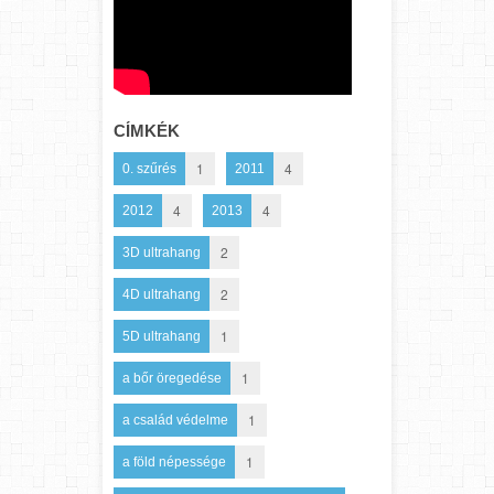
CÍMKÉK
1
4
0. szűrés
2011
4
4
2012
2013
2
3D ultrahang
2
4D ultrahang
1
5D ultrahang
1
a bőr öregedése
1
a család védelme
1
a föld népessége