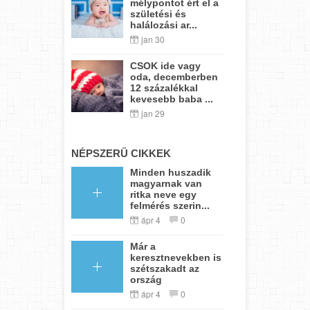
mélypontot ért el a
születési és
halálozási ar...
jan 30
CSOK ide vagy
oda, decemberben
12 százalékkal
kevesebb baba ...
jan 29
NÉPSZERŰ CIKKEK
Minden huszadik
magyarnak van
ritka neve egy
felmérés szerin...
ápr 4
0
Már a
keresztnevekben is
szétszakadt az
ország
ápr 4
0