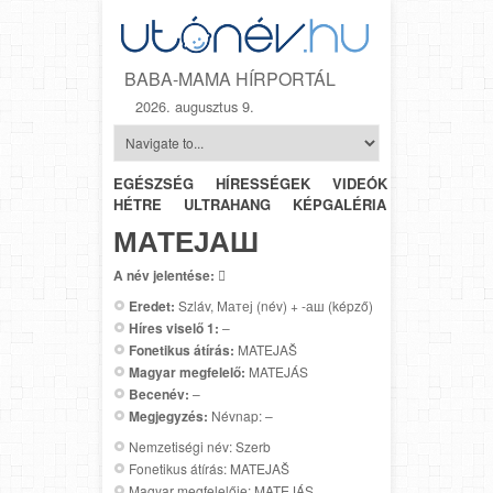
BABA-MAMA HÍRPORTÁL
2026. augusztus 9.
EGÉSZSÉG
HÍRESSÉGEK
VIDEÓK
HÉTRŐL-
HÉTRE
ULTRAHANG
KÉPGALÉRIA
SZÜLÉSZET
МАТЕЈАШ
A név jelentése:

Eredet:
Szláv, Матеј (név) + -аш (képző)
Híres viselő 1:
–
Fonetikus átírás:
MATEJAŠ
Magyar megfelelő:
MATEJÁS
Becenév:
–
Megjegyzés:
Névnap: –
Nemzetiségi név: Szerb
Fonetikus átírás: MATEJAŠ
Magyar megfelelője: MATEJÁS