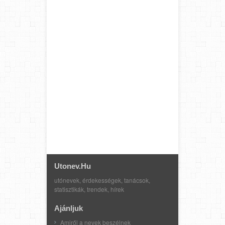
Utonev.hu
utónevek, érdekességek, tanácsok,
statisztikák, trendek, hírek
Ajánljuk
Amiről a nevek beszélnek