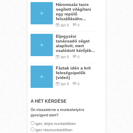
Háromszáz taxis
segített világítani
egy repülő
felszállásáho...
ápr 9
0
Eljegyzési
tanácsadó céget
alapított, mert
csalódott kérőjéb...
ápr 9
0
Fáztak idén a brit
feleségcipelők
(videó)
ápr 9
0
A HÉT KÉRDÉSE
Ön visszatérne a munkahelyére
gyes/gyed alatt?
igen, teljes munkaidőben
igen részmunkaidőben