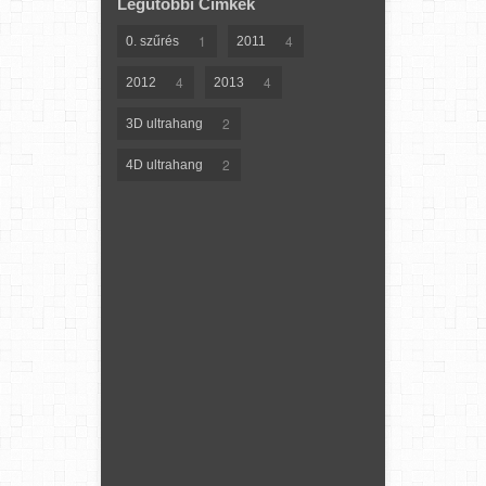
Legutóbbi Címkék
1
4
0. szűrés
2011
4
4
2012
2013
2
3D ultrahang
2
4D ultrahang