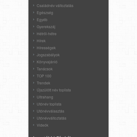
Családnév változtatás
Egészség
Egyéb
Gyerekszáj
Hétről-hétre
Hírek
Hírességek
Jogszabályok
Könyvajánló
Tanácsok
TOP 100
Trendek
Újszülött név toplista
Ultrahang
Utónév toplista
Utónévválasztás
Utónévváltoztatás
Videók