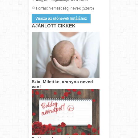
Forrás: Nemzetiségi nevek (Szerb)
Vissza az utónevek listájához
AJÁNLOTT CIKKEK
Szia, Milettke, aranyos neved
van!