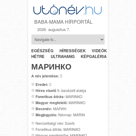
BABA-MAMA HÍRPORTÁL
2026. augusztus 7.
EGÉSZSÉG
HÍRESSÉGEK
VIDEÓK
HÉTRŐL-
HÉTRE
ULTRAHANG
KÉPGALÉRIA
SZÜLÉSZET
МАРИНКО
A név jelentése:

Eredet:

Híres viselő 1:
becézett alakja
Fonetikus átírás:
MARINKO
Magyar megfelelő:
MARINKO
Becenév:
МАРИН
Megjegyzés:
Névnap: MARIN
Nemzetiségi név: Szerb
Fonetikus átírás: MARINKO
Magyar megfelelője: MARINKO