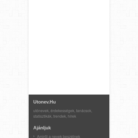
Utonev.hu
utónevek, érdekességek, tanácsok,
statisztikák, trendek, hírek
Ajánljuk
Amiről a nevek beszélnek