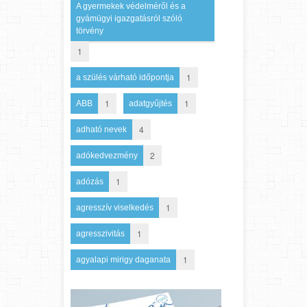
A gyermekek védelméről és a
gyámügyi igazgatásról szóló
törvény
1
1
a szülés várható időpontja
1
1
ABB
adatgyűjtés
4
adható nevek
2
adókedvezmény
1
adózás
1
agresszív viselkedés
1
agresszivitás
1
agyalapi mirigy daganata