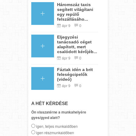
Háromszáz taxis
segített világítani
egy repülő
felszállásáho...
ápr 9
0
Eljegyzési
tanácsadó céget
alapított, mert
csalódott kérőjéb...
ápr 9
0
Fáztak idén a brit
feleségcipelők
(videó)
ápr 9
0
A HÉT KÉRDÉSE
Ön visszatérne a munkahelyére
gyes/gyed alatt?
igen, teljes munkaidőben
igen részmunkaidőben