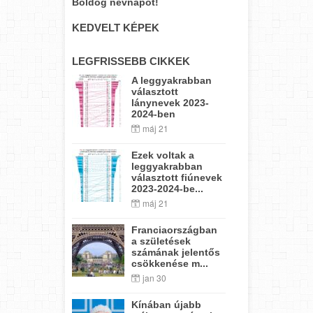
Boldog névnapot!
KEDVELT KÉPEK
LEGFRISSEBB CIKKEK
A leggyakrabban
választott
lánynevek 2023-
2024-ben
máj 21
Ezek voltak a
leggyakrabban
választott fiúnevek
2023-2024-be...
máj 21
Franciaországban
a születések
számának jelentős
csökkenése m...
jan 30
Kínában újabb