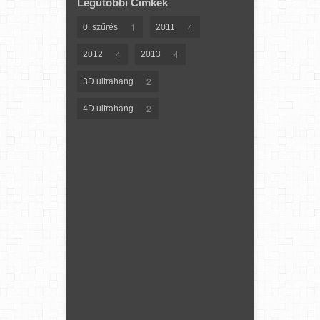
Legutóbbi Címkék
1
4
0. szűrés
2011
4
4
2012
2013
2
3D ultrahang
2
4D ultrahang