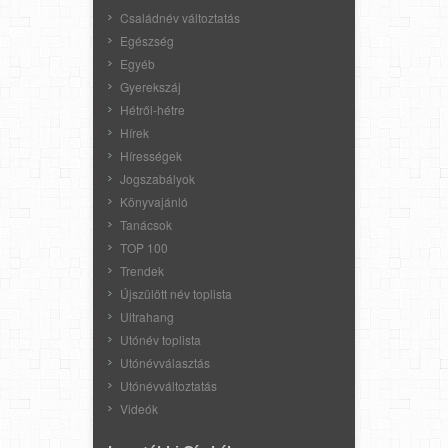
Családnév változtatás
Egészség
Egyéb
Gyerekszáj
Hétről-hétre
Hírek
Hírességek
Jogszabályok
Könyvajánló
Tanácsok
TOP 100
Trendek
Újszülött név toplista
Ultrahang
Utónév toplista
Utónévválasztás
Utónévváltoztatás
Videók