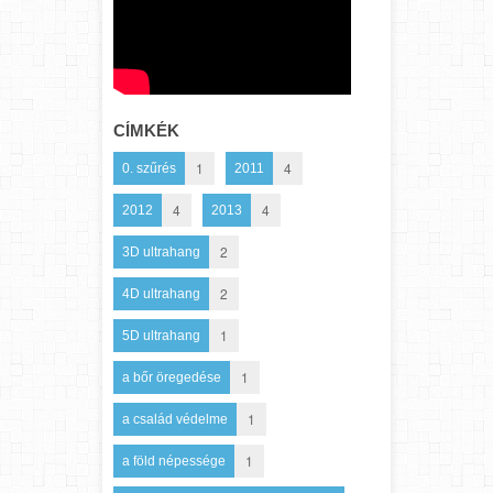
CÍMKÉK
1
4
0. szűrés
2011
4
4
2012
2013
2
3D ultrahang
2
4D ultrahang
1
5D ultrahang
1
a bőr öregedése
1
a család védelme
1
a föld népessége