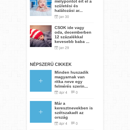
mélypontot ért el a
születési és
halálozási ar...
jan 30
CSOK ide vagy
oda, decemberben
12 százalékkal
kevesebb baba ...
jan 29
NÉPSZERŰ CIKKEK
Minden huszadik
magyarnak van
ritka neve egy
felmérés szerin...
ápr 4
0
Már a
keresztnevekben is
szétszakadt az
ország
ápr 4
0