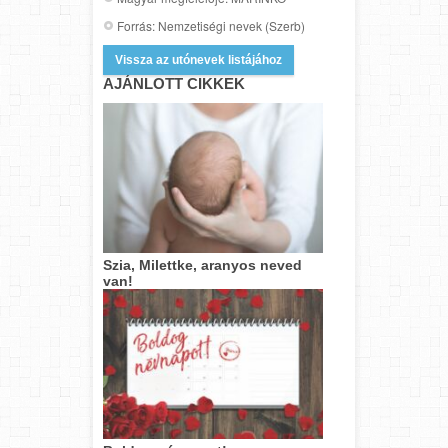
Forrás: Nemzetiségi nevek (Szerb)
Vissza az utónevek listájához
AJÁNLOTT CIKKEK
Szia, Milettke, aranyos neved
van!