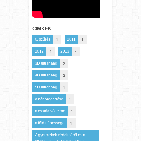
CÍMKÉK
1
4
0. szűrés
2011
4
4
2012
2013
2
3D ultrahang
2
4D ultrahang
1
5D ultrahang
1
a bőr öregedése
1
a család védelme
1
a föld népessége
A gyermekek védelméről és a
gyámügyi igazgatásról szóló