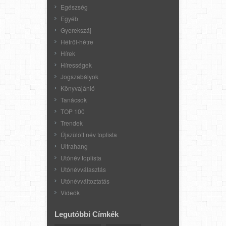
Egészség
Egyéb
Gyerekszáj
Hétről-hétre
Hírek
Hírességek
Jogszabályok
Könyvajánló
Tanácsok
TOP 100
Trendek
Újszülött név toplista
Ultrahang
Utónév toplista
Utónévválasztás
Utónévváltoztatás
Videók
Legutóbbi Címkék