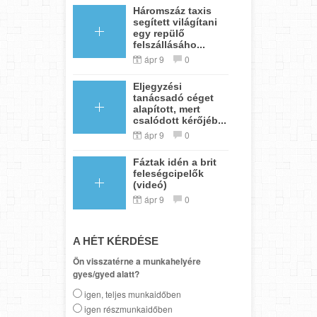
Háromszáz taxis
segített világítani
egy repülő
felszállásáho...
ápr 9
0
Eljegyzési
tanácsadó céget
alapított, mert
csalódott kérőjéb...
ápr 9
0
Fáztak idén a brit
feleségcipelők
(videó)
ápr 9
0
A HÉT KÉRDÉSE
Ön visszatérne a munkahelyére
gyes/gyed alatt?
igen, teljes munkaidőben
igen részmunkaidőben