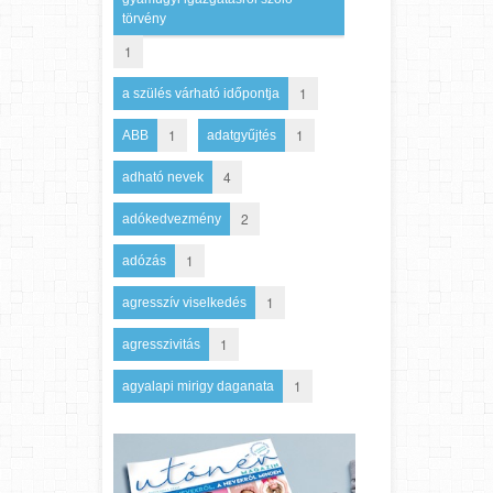
törvény
1
1
a szülés várható időpontja
1
1
ABB
adatgyűjtés
4
adható nevek
2
adókedvezmény
1
adózás
1
agresszív viselkedés
1
agresszivitás
1
agyalapi mirigy daganata