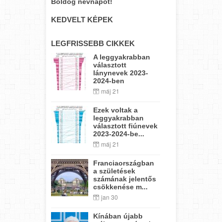
Boldog névnapot!
KEDVELT KÉPEK
LEGFRISSEBB CIKKEK
A leggyakrabban
választott
lánynevek 2023-
2024-ben
máj 21
Ezek voltak a
leggyakrabban
választott fiúnevek
2023-2024-be...
máj 21
Franciaországban
a születések
számának jelentős
csökkenése m...
jan 30
Kínában újabb