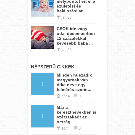
mélypontot ért el a
születési és
halálozási ar...
jan 30
CSOK ide vagy
oda, decemberben
12 százalékkal
kevesebb baba ...
jan 29
NÉPSZERŰ CIKKEK
Minden huszadik
magyarnak van
ritka neve egy
felmérés szerin...
ápr 4
0
Már a
keresztnevekben is
szétszakadt az
ország
ápr 4
0