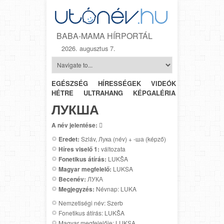
BABA-MAMA HÍRPORTÁL
2026. augusztus 7.
EGÉSZSÉG
HÍRESSÉGEK
VIDEÓK
HÉTRŐL-
HÉTRE
ULTRAHANG
KÉPGALÉRIA
SZÜLÉSZET
ЛУКША
A név jelentése:

Eredet:
Szláv, Лука (név) + -ша (képző)
Híres viselő 1:
változata
Fonetikus átírás:
LUKŠA
Magyar megfelelő:
LUKSA
Becenév:
ЛУКА
Megjegyzés:
Névnap: LUKA
Nemzetiségi név: Szerb
Fonetikus átírás: LUKŠA
Magyar megfelelője: LUKSA