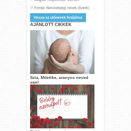
Forrás: Nemzetiségi nevek (Szerb)
Vissza az utónevek listájához
AJÁNLOTT CIKKEK
Szia, Milettke, aranyos neved
van!