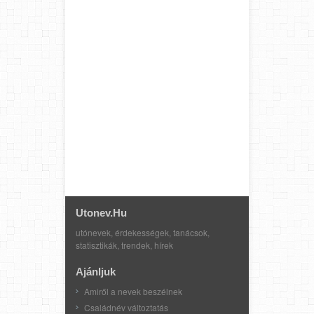
Utonev.hu
utónevek, érdekességek, tanácsok,
statisztikák, trendek, hírek
Ajánljuk
Amiről a nevek beszélnek
Családnév változtatás