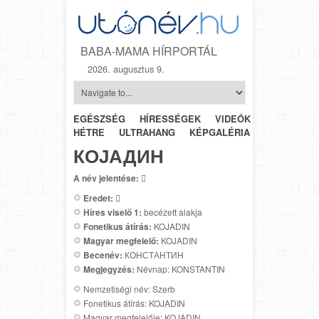
BABA-MAMA HÍRPORTÁL
2026. augusztus 9.
EGÉSZSÉG
HÍRESSÉGEK
VIDEÓK
HÉTRŐL-
HÉTRE
ULTRAHANG
KÉPGALÉRIA
SZÜLÉSZET
КОЈАДИН
A név jelentése:

Eredet:

Híres viselő 1:
becézett alakja
Fonetikus átírás:
KOJADIN
Magyar megfelelő:
KOJADIN
Becenév:
КОНСТАНТИН
Megjegyzés:
Névnap: KONSTANTIN
Nemzetiségi név: Szerb
Fonetikus átírás: KOJADIN
Magyar megfelelője: KOJADIN