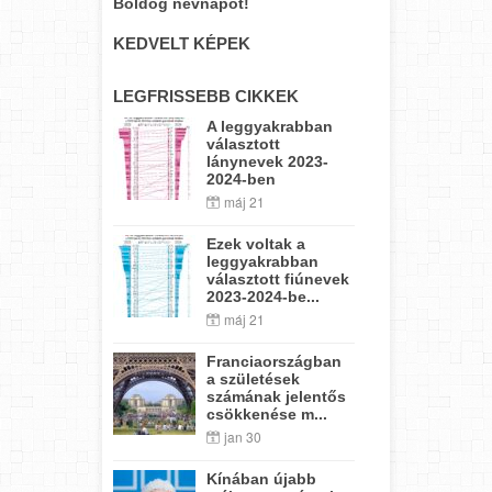
Boldog névnapot!
KEDVELT KÉPEK
LEGFRISSEBB CIKKEK
A leggyakrabban
választott
lánynevek 2023-
2024-ben
máj 21
Ezek voltak a
leggyakrabban
választott fiúnevek
2023-2024-be...
máj 21
Franciaországban
a születések
számának jelentős
csökkenése m...
jan 30
Kínában újabb