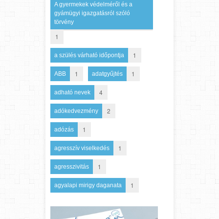
A gyermekek védelméről és a
gyámügyi igazgatásról szóló
törvény
1
1
a szülés várható időpontja
1
1
ABB
adatgyűjtés
4
adható nevek
2
adókedvezmény
1
adózás
1
agresszív viselkedés
1
agresszivitás
1
agyalapi mirigy daganata