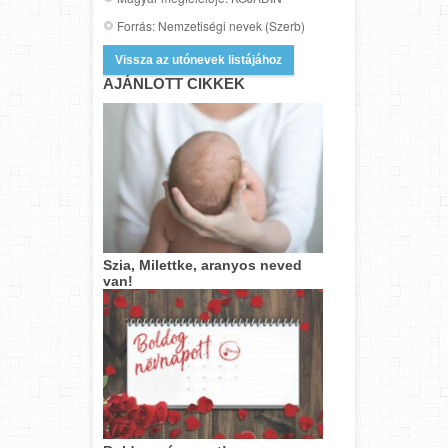
Forrás: Nemzetiségi nevek (Szerb)
Vissza az utónevek listájához
AJÁNLOTT CIKKEK
Szia, Milettke, aranyos neved
van!