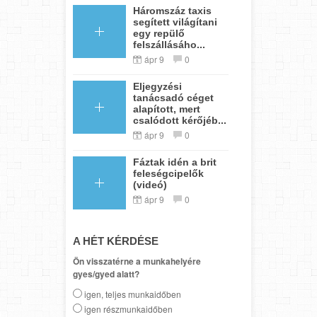
Háromszáz taxis
segített világítani
egy repülő
felszállásáho...
ápr 9
0
Eljegyzési
tanácsadó céget
alapított, mert
csalódott kérőjéb...
ápr 9
0
Fáztak idén a brit
feleségcipelők
(videó)
ápr 9
0
A HÉT KÉRDÉSE
Ön visszatérne a munkahelyére
gyes/gyed alatt?
igen, teljes munkaidőben
igen részmunkaidőben