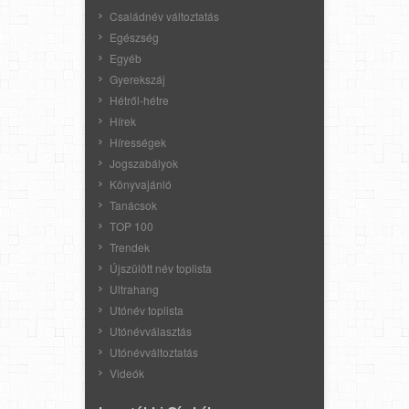
Családnév változtatás
Egészség
Egyéb
Gyerekszáj
Hétről-hétre
Hírek
Hírességek
Jogszabályok
Könyvajánló
Tanácsok
TOP 100
Trendek
Újszülött név toplista
Ultrahang
Utónév toplista
Utónévválasztás
Utónévváltoztatás
Videók