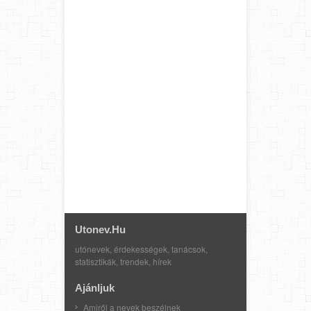
Utonev.hu
utónevek, érdekességek, tanácsok,
statisztikák, trendek, hírek
Ajánljuk
Amiről a nevek beszélnek