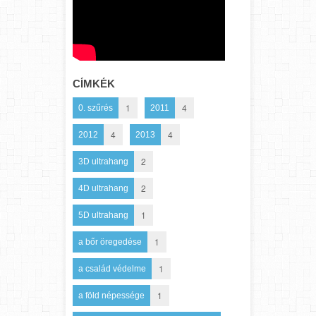
CÍMKÉK
1
4
0. szűrés
2011
4
4
2012
2013
2
3D ultrahang
2
4D ultrahang
1
5D ultrahang
1
a bőr öregedése
1
a család védelme
1
a föld népessége