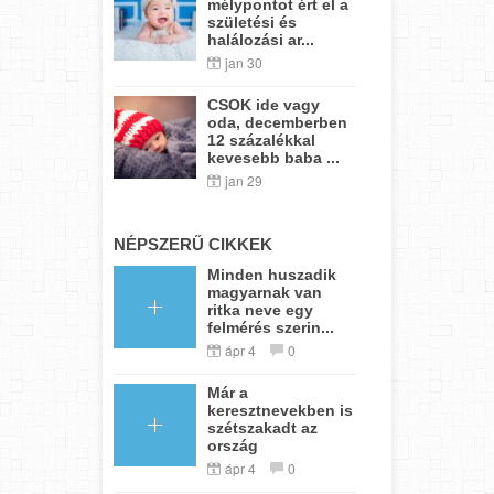
mélypontot ért el a
születési és
halálozási ar...
jan 30
CSOK ide vagy
oda, decemberben
12 százalékkal
kevesebb baba ...
jan 29
NÉPSZERŰ CIKKEK
Minden huszadik
magyarnak van
ritka neve egy
felmérés szerin...
ápr 4
0
Már a
keresztnevekben is
szétszakadt az
ország
ápr 4
0