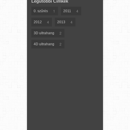
Legutóbbi Címkék
1
4
0. szűrés
2011
4
4
2012
2013
2
3D ultrahang
2
4D ultrahang