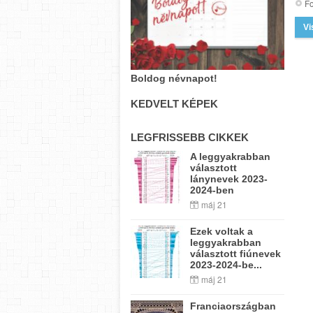
Fo
Vi
Boldog névnapot!
KEDVELT KÉPEK
LEGFRISSEBB CIKKEK
A leggyakrabban
választott
lánynevek 2023-
2024-ben
máj 21
Ezek voltak a
leggyakrabban
választott fiúnevek
2023-2024-be...
máj 21
Franciaországban