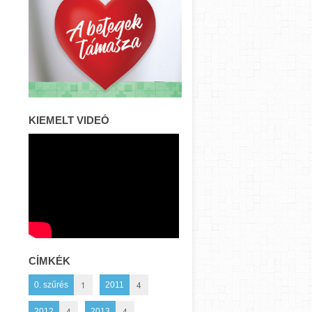
KIEMELT VIDEÓ
CÍMKÉK
1
4
0. szűrés
2011
4
4
2012
2013