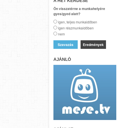
A HÉT KÉRDÉSE
Ön visszatérne a munkahelyére
gyes/gyed alatt?
igen, teljes munkaidőben
igen részmunkaidőben
nem
Eredmények
AJÁNLÓ