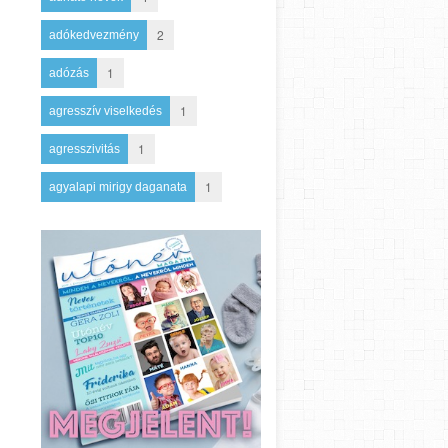
2
adókedvezmény
1
adózás
1
agresszív viselkedés
1
agresszivitás
1
agyalapi mirigy daganata