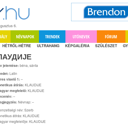
gusztus 6.
BÁLY
NÉVNAPOK
TRENDEK
UTÓNEVEK
FÓRUM
HÉTRŐL-HÉTRE
ULTRAHANG
KÉPGALÉRIA
SZÜLÉSZET
GY
ЛАУДИЈЕ
v jelentése:
béna, sánta
edet:
Latin
res viselő 1:
–
netikus átírás:
KLAUDIJE
agyar megfelelő:
KLAUDIJE
ecenév:
–
egjegyzés:
Névnap: –
mzetiségi név: Szerb
netikus átírás: KLAUDIJE
agyar megfelelője: KLAUDIJE