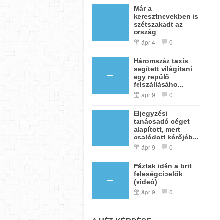
Már a
keresztnevekben is
szétszakadt az
ország
ápr 4
0
Háromszáz taxis
segített világítani
egy repülő
felszállásáho...
ápr 9
0
Eljegyzési
tanácsadó céget
alapított, mert
csalódott kérőjéb...
ápr 9
0
Fáztak idén a brit
feleségcipelők
(videó)
ápr 9
0