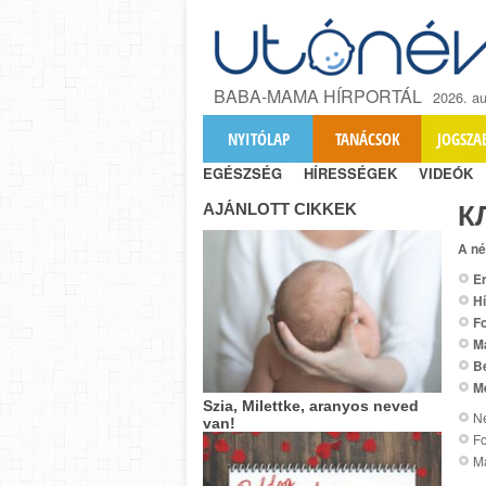
BABA-MAMA HÍRPORTÁL
2026. au
NYITÓLAP
TANÁCSOK
JOGSZA
EGÉSZSÉG
HÍRESSÉGEK
VIDEÓK
AJÁNLOTT CIKKEK
К
A né
Er
Hí
Fo
M
B
M
Szia, Milettke, aranyos neved
Ne
van!
Fo
M