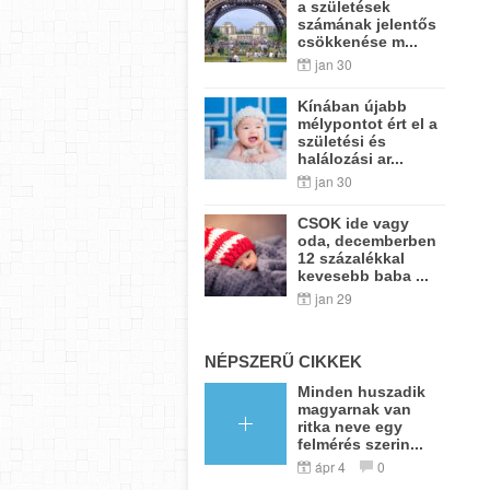
a születések
számának jelentős
csökkenése m...
jan 30
Kínában újabb
mélypontot ért el a
születési és
halálozási ar...
jan 30
CSOK ide vagy
oda, decemberben
12 százalékkal
kevesebb baba ...
jan 29
NÉPSZERŰ CIKKEK
Minden huszadik
magyarnak van
ritka neve egy
felmérés szerin...
ápr 4
0