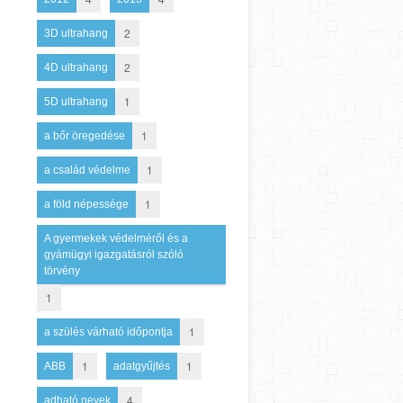
2
3D ultrahang
2
4D ultrahang
1
5D ultrahang
1
a bőr öregedése
1
a család védelme
1
a föld népessége
A gyermekek védelméről és a
gyámügyi igazgatásról szóló
törvény
1
1
a szülés várható időpontja
1
1
ABB
adatgyűjtés
4
adható nevek