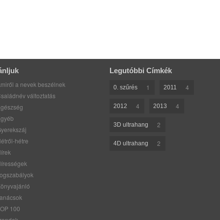
ánljuk
Legutóbbi Címkék
miről a nevek beszélnek
1
4
0. szűrés
2011
saládnév változtatás
4
4
gészség
2012
2013
gyéb
2
3D ultrahang
yerekszáj
étről-hétre
2
4D ultrahang
írek
írességek
ogszabályok
önyvajánló
anácsok
OP 100
rendek