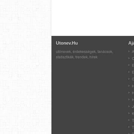
Utonev.hu
Aj
utónevek, érdekességek, tanácsok,
A
statisztikák, trendek, hírek
C
E
E
G
H
H
H
J
K
T
T
T