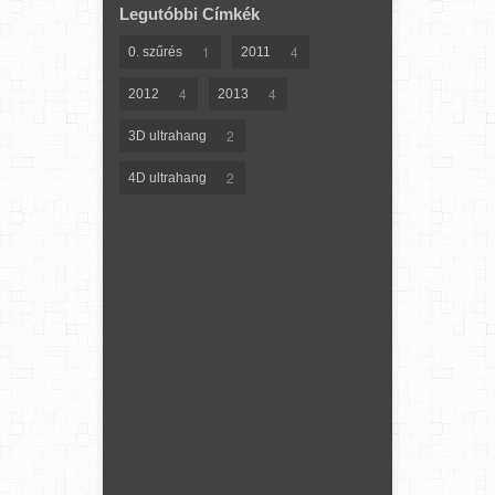
Legutóbbi Címkék
1
4
0. szűrés
2011
4
4
2012
2013
2
3D ultrahang
2
4D ultrahang