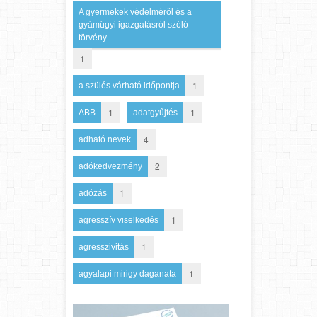
A gyermekek védelméről és a
gyámügyi igazgatásról szóló
törvény
1
1
a szülés várható időpontja
1
1
ABB
adatgyűjtés
4
adható nevek
2
adókedvezmény
1
adózás
1
agresszív viselkedés
1
agresszivitás
1
agyalapi mirigy daganata