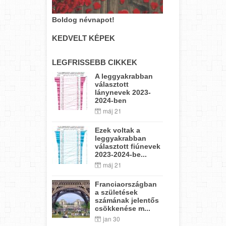
Boldog névnapot!
KEDVELT KÉPEK
LEGFRISSEBB CIKKEK
A leggyakrabban
választott
lánynevek 2023-
2024-ben
máj 21
Ezek voltak a
leggyakrabban
választott fiúnevek
2023-2024-be...
máj 21
Franciaországban
a születések
számának jelentős
csökkenése m...
jan 30