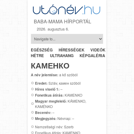
BABA-MAMA HÍRPORTÁL
2026. augusztus 6.
EGÉSZSÉG
HÍRESSÉGEK
VIDEÓK
HÉTRŐL-
HÉTRE
ULTRAHANG
KÉPGALÉRIA
SZÜLÉSZET
КАМЕНКО
A név jelentése:
a kő szóból
Eredet:
Szláv, камен szóból
Híres viselő 1:
–
Fonetikus átírás:
KAMENKO
Magyar megfelelő:
KÁMENKO,
KAMÉNKO
Becenév:
–
Megjegyzés:
Névnap: –
Nemzetiségi név: Szerb
Fonetikus átírás: KAMENKO