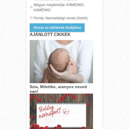
Magyar megfelelője: KÁMENKO,
KAMÉNKO
Forrás: Nemzetiségi nevek (Szerb)
Vissza az utónevek listájához
AJÁNLOTT CIKKEK
Szia, Milettke, aranyos neved
van!