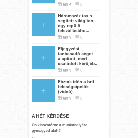
ápr 4
0
Háromszáz taxis
segített világítani
egy repülő
felszállásáho...
ápr 9
0
Eljegyzési
tanácsadó céget
alapított, mert
csalódott kérőjéb...
ápr 9
0
Fáztak idén a brit
feleségcipelők
(videó)
ápr 9
0
A HÉT KÉRDÉSE
Ön visszatérne a munkahelyére
gyes/gyed alatt?