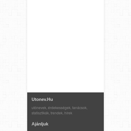
Utonev.hu
utónevek, érdekességek, tanácsok,
statisztikák, trendek, hírek
Ajánljuk