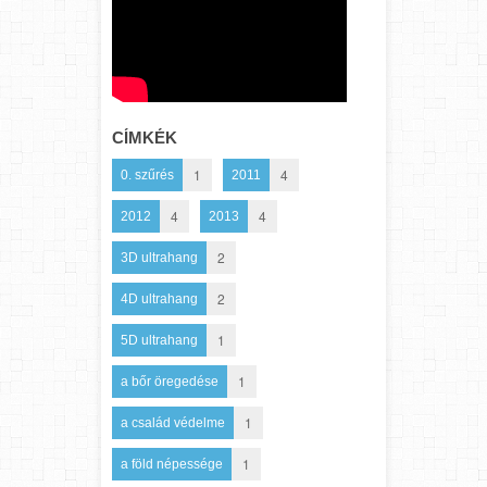
CÍMKÉK
1
4
0. szűrés
2011
4
4
2012
2013
2
3D ultrahang
2
4D ultrahang
1
5D ultrahang
1
a bőr öregedése
1
a család védelme
1
a föld népessége