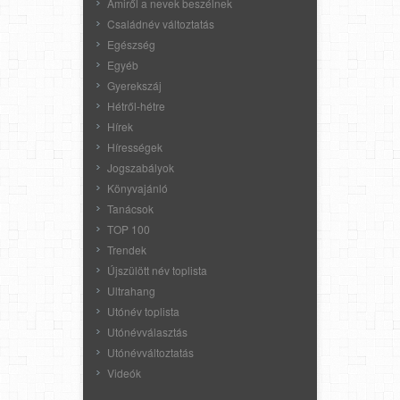
Amiről a nevek beszélnek
Családnév változtatás
Egészség
Egyéb
Gyerekszáj
Hétről-hétre
Hírek
Hírességek
Jogszabályok
Könyvajánló
Tanácsok
TOP 100
Trendek
Újszülött név toplista
Ultrahang
Utónév toplista
Utónévválasztás
Utónévváltoztatás
Videók