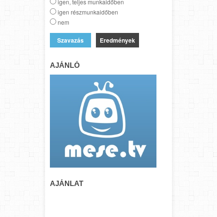
igen, teljes munkaidőben
igen részmunkaidőben
nem
Eredmények
AJÁNLÓ
AJÁNLAT