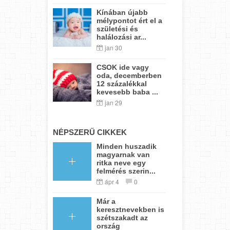
Kínában újabb
mélypontot ért el a
születési és
halálozási ar...
jan 30
CSOK ide vagy
oda, decemberben
12 százalékkal
kevesebb baba ...
jan 29
NÉPSZERŰ CIKKEK
Minden huszadik
magyarnak van
ritka neve egy
felmérés szerin...
ápr 4
0
Már a
keresztnevekben is
szétszakadt az
ország