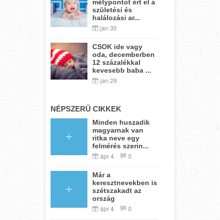
mélypontot ért el a
születési és
halálozási ar...
jan 30
CSOK ide vagy
oda, decemberben
12 százalékkal
kevesebb baba ...
jan 29
NÉPSZERŰ CIKKEK
Minden huszadik
magyarnak van
ritka neve egy
felmérés szerin...
ápr 4
0
Már a
keresztnevekben is
szétszakadt az
ország
ápr 4
0