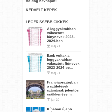
Boldog névnapot!
KEDVELT KÉPEK
LEGFRISSEBB CIKKEK
A leggyakrabban
választott
lánynevek 2023-
2024-ben
máj 21
Ezek voltak a
leggyakrabban
választott fiúnevek
2023-2024-be...
máj 21
Franciaországban
a születések
számának jelentős
csökkenése m...
jan 30
Kínában újabb