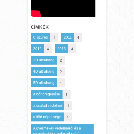
CÍMKÉK
1
4
0. szűrés
2011
4
4
2012
2013
2
3D ultrahang
2
4D ultrahang
1
5D ultrahang
1
a bőr öregedése
1
a család védelme
1
a föld népessége
A gyermekek védelméről és a
gyámügyi igazgatásról szóló