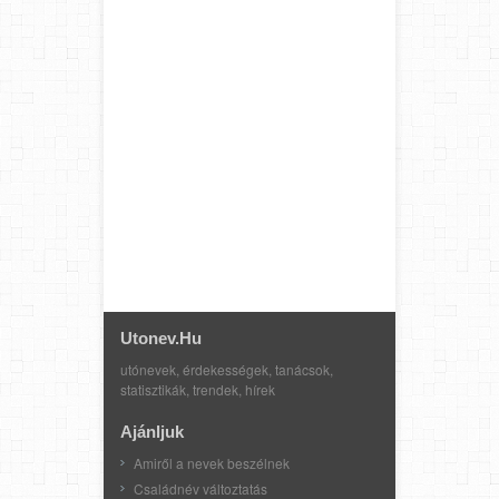
Utonev.hu
utónevek, érdekességek, tanácsok,
statisztikák, trendek, hírek
Ajánljuk
Amiről a nevek beszélnek
Családnév változtatás