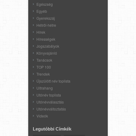
Egészség
Egyéb
Gyerekszáj
Hétről-hétre
Hírek
Hírességek
Jogszabályok
Könyvajánló
Tanácsok
TOP 100
Trendek
Újszülött név toplista
Ultrahang
Utónév toplista
Utónévválasztás
Utónévváltoztatás
Videók
Legutóbbi Címkék