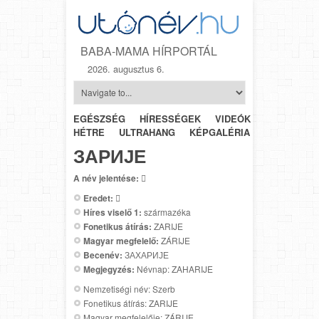
BABA-MAMA HÍRPORTÁL
2026. augusztus 6.
EGÉSZSÉG
HÍRESSÉGEK
VIDEÓK
HÉTRŐL-
HÉTRE
ULTRAHANG
KÉPGALÉRIA
SZÜLÉSZET
ЗАРИЈЕ
A név jelentése:

Eredet:

Híres viselő 1:
származéka
Fonetikus átírás:
ZARIJE
Magyar megfelelő:
ZÁRIJE
Becenév:
ЗАХАРИЈЕ
Megjegyzés:
Névnap: ZAHARIJE
Nemzetiségi név: Szerb
Fonetikus átírás: ZARIJE
Magyar megfelelője: ZÁRIJE