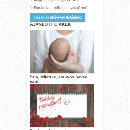
Forrás: Nemzetiségi nevek (Szerb)
Vissza az utónevek listájához
AJÁNLOTT CIKKEK
Szia, Milettke, aranyos neved
van!