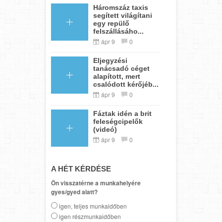
Háromszáz taxis
segített világítani
egy repülő
felszállásáho...
ápr 9
0
Eljegyzési
tanácsadó céget
alapított, mert
csalódott kérőjéb...
ápr 9
0
Fáztak idén a brit
feleségcipelők
(videó)
ápr 9
0
A HÉT KÉRDÉSE
Ön visszatérne a munkahelyére
gyes/gyed alatt?
igen, teljes munkaidőben
igen részmunkaidőben