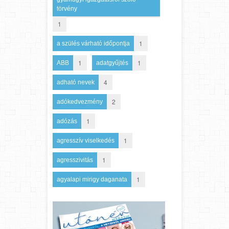
törvény
1
1
a szülés várható időpontja
1
1
ABB
adatgyűjtés
4
adható nevek
2
adókedvezmény
1
adózás
1
agresszív viselkedés
1
agresszivitás
1
agyalapi mirigy daganata