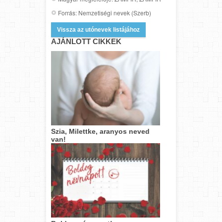
Forrás: Nemzetiségi nevek (Szerb)
Vissza az utónevek listájához
AJÁNLOTT CIKKEK
Szia, Milettke, aranyos neved
van!