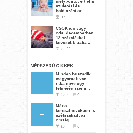
mélypontot ért el a
születési és
halálozási ar...
jan 30
CSOK ide vagy
oda, decemberben
12 százalékkal
kevesebb baba ...
jan 29
NÉPSZERŰ CIKKEK
Minden huszadik
magyarnak van
ritka neve egy
felmérés szerin...
ápr 4
0
Már a
keresztnevekben is
szétszakadt az
ország
ápr 4
0