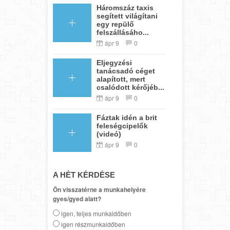
Háromszáz taxis
segített világítani
egy repülő
felszállásáho...
ápr 9
0
Eljegyzési
tanácsadó céget
alapított, mert
csalódott kérőjéb...
ápr 9
0
Fáztak idén a brit
feleségcipelők
(videó)
ápr 9
0
A HÉT KÉRDÉSE
Ön visszatérne a munkahelyére
gyes/gyed alatt?
igen, teljes munkaidőben
igen részmunkaidőben