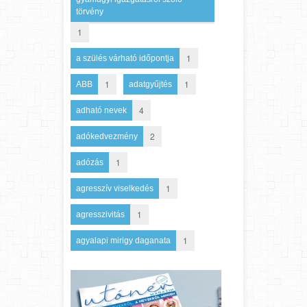
törvény
1
1
a szülés várható időpontja
1
1
ABB
adatgyűjtés
4
adható nevek
2
adókedvezmény
1
adózás
1
agresszív viselkedés
1
agresszivitás
1
agyalapi mirigy daganata