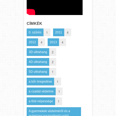
CÍMKÉK
1
4
0. szűrés
2011
4
4
2012
2013
2
3D ultrahang
2
4D ultrahang
1
5D ultrahang
1
a bőr öregedése
1
a család védelme
1
a föld népessége
A gyermekek védelméről és a
gyámügyi igazgatásról szóló