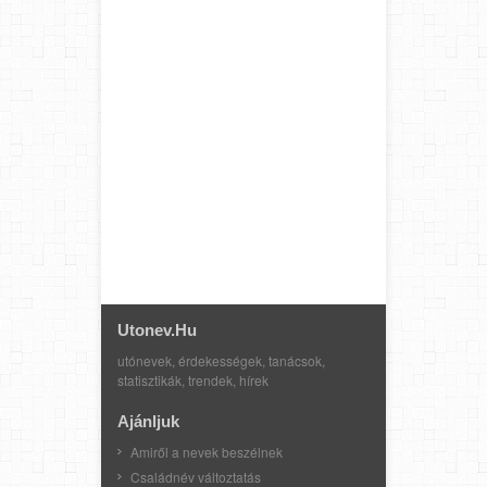
Utonev.hu
utónevek, érdekességek, tanácsok,
statisztikák, trendek, hírek
Ajánljuk
Amiről a nevek beszélnek
Családnév változtatás