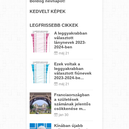
Boldog névnapot!
KEDVELT KÉPEK
LEGFRISSEBB CIKKEK
A leggyakrabban
választott
lánynevek 2023-
2024-ben
máj 21
Ezek voltak a
leggyakrabban
választott fiúnevek
2023-2024-be...
máj 21
Franciaországban
a születések
számának jelentős
csökkenése m...
jan 30
Kínában újabb