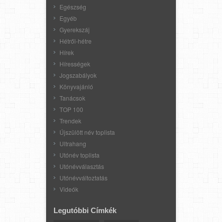
Egészség
Egyéb
Gyerekszáj
Hétről-hétre
Hírek
Hírességek
Jogszabályok
Könyvajánló
Tanácsok
TOP 100
Trendek
Újszülött név toplista
Ultrahang
Utónév toplista
Utónévválasztás
Utónévváltoztatás
Videók
Legutóbbi Címkék