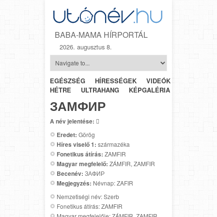
BABA-MAMA HÍRPORTÁL
2026. augusztus 8.
EGÉSZSÉG
HÍRESSÉGEK
VIDEÓK
HÉTRŐL-
HÉTRE
ULTRAHANG
KÉPGALÉRIA
SZÜLÉSZET
ЗАМФИР
A név jelentése:

Eredet:
Görög
Híres viselő 1:
származéka
Fonetikus átírás:
ZAMFIR
Magyar megfelelő:
ZÁMFIR, ZAMFIR
Becenév:
ЗАФИР
Megjegyzés:
Névnap: ZAFIR
Nemzetiségi név: Szerb
Fonetikus átírás: ZAMFIR
Magyar megfelelője: ZÁMFIR, ZAMFIR