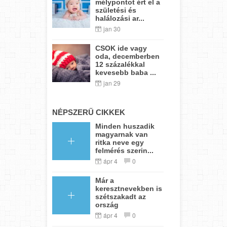
mélypontot ért el a
születési és
halálozási ar...
jan 30
CSOK ide vagy
oda, decemberben
12 százalékkal
kevesebb baba ...
jan 29
NÉPSZERŰ CIKKEK
Minden huszadik
magyarnak van
ritka neve egy
felmérés szerin...
ápr 4
0
Már a
keresztnevekben is
szétszakadt az
ország
ápr 4
0