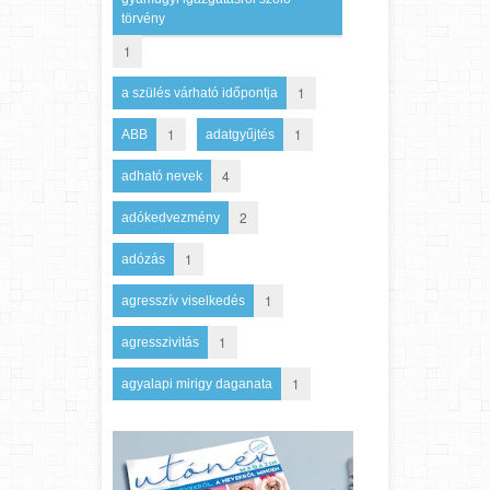
törvény
1
1
a szülés várható időpontja
1
1
ABB
adatgyűjtés
4
adható nevek
2
adókedvezmény
1
adózás
1
agresszív viselkedés
1
agresszivitás
1
agyalapi mirigy daganata