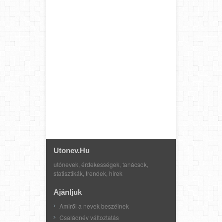
Utonev.hu
utónevek, érdekességek, tanácsok,
statisztikák, trendek, hírek
Ajánljuk
Amiről a nevek beszélnek
Családnév változtatás