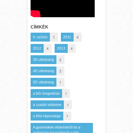
CÍMKÉK
1
4
0. szűrés
2011
4
4
2012
2013
2
3D ultrahang
2
4D ultrahang
1
5D ultrahang
1
a bőr öregedése
1
a család védelme
1
a föld népessége
A gyermekek védelméről és a
gyámügyi igazgatásról szóló