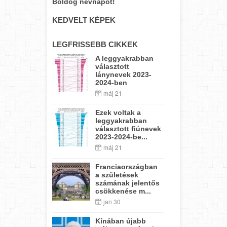
Boldog névnapot!
KEDVELT KÉPEK
LEGFRISSEBB CIKKEK
A leggyakrabban
választott
lánynevek 2023-
2024-ben
máj 21
Ezek voltak a
leggyakrabban
választott fiúnevek
2023-2024-be...
máj 21
Franciaországban
a születések
számának jelentős
csökkenése m...
jan 30
Kínában újabb