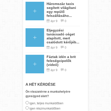
Háromszáz taxis
segített világítani
egy repülő
felszállásáho...
ápr 9
0
Eljegyzési
tanácsadó céget
alapított, mert
csalódott kérőjéb...
ápr 9
0
Fáztak idén a brit
feleségcipelők
(videó)
ápr 9
0
A HÉT KÉRDÉSE
Ön visszatérne a munkahelyére
gyes/gyed alatt?
igen, teljes munkaidőben
igen részmunkaidőben