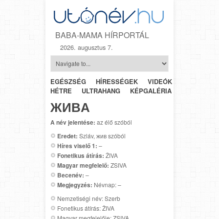
BABA-MAMA HÍRPORTÁL
2026. augusztus 7.
EGÉSZSÉG
HÍRESSÉGEK
VIDEÓK
HÉTRŐL-
HÉTRE
ULTRAHANG
KÉPGALÉRIA
SZÜLÉSZET
ЖИВA
A név jelentése:
az élő szóból
Eredet:
Szláv, жив szóból
Híres viselő 1:
–
Fonetikus átírás:
ŽIVA
Magyar megfelelő:
ZSIVA
Becenév:
–
Megjegyzés:
Névnap: –
Nemzetiségi név: Szerb
Fonetikus átírás: ŽIVA
Magyar megfelelője: ZSIVA