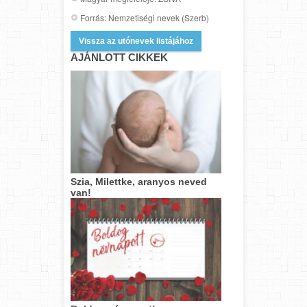
Forrás: Nemzetiségi nevek (Szerb)
Vissza az utónevek listájához
AJÁNLOTT CIKKEK
Szia, Milettke, aranyos neved
van!