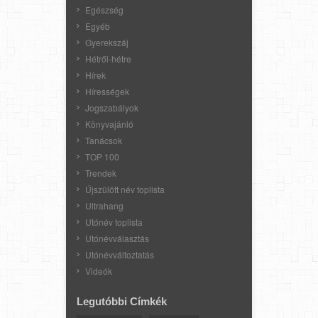
Egészség
Egyéb
Gyerekszáj
Hétről-hétre
Hírek
Hírességek
Jogszabályok
Könyvajánló
Tanácsok
TOP 100
Trendek
Újszülött név toplista
Ultrahang
Utónév toplista
Utónévválasztás
Utónévváltoztatás
Videók
Legutóbbi Címkék