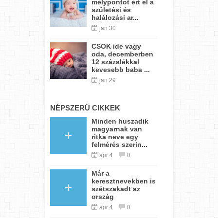
mélypontot ért el a
születési és
halálozási ar...
jan 30
CSOK ide vagy
oda, decemberben
12 százalékkal
kevesebb baba ...
jan 29
NÉPSZERŰ CIKKEK
Minden huszadik
magyarnak van
ritka neve egy
felmérés szerin...
ápr 4
0
Már a
keresztnevekben is
szétszakadt az
ország
ápr 4
0