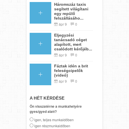
Háromszáz taxis
segített világítani
egy repülő
felszállásáho...
ápr 9
0
Eljegyzési
tanácsadó céget
alapított, mert
csalódott kérőjéb...
ápr 9
0
Fáztak idén a brit
feleségcipelők
(videó)
ápr 9
0
A HÉT KÉRDÉSE
Ön visszatérne a munkahelyére
gyes/gyed alatt?
igen, teljes munkaidőben
igen részmunkaidőben