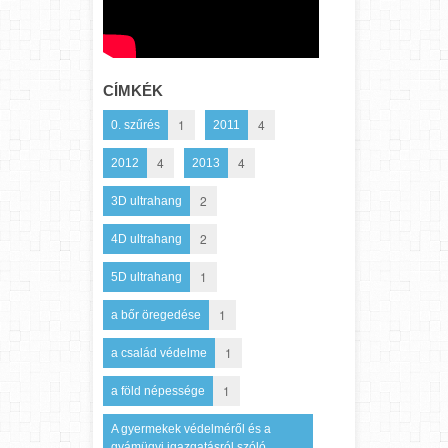
CÍMKÉK
1
4
0. szűrés
2011
4
4
2012
2013
2
3D ultrahang
2
4D ultrahang
1
5D ultrahang
1
a bőr öregedése
1
a család védelme
1
a föld népessége
A gyermekek védelméről és a
gyámügyi igazgatásról szóló