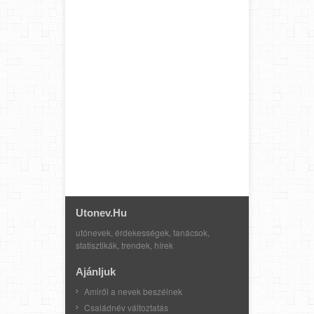
Utonev.hu
utónevek, érdekességek, tanácsok,
statisztikák, trendek, hírek
Ajánljuk
Amiről a nevek beszélnek
Családnév változtatás