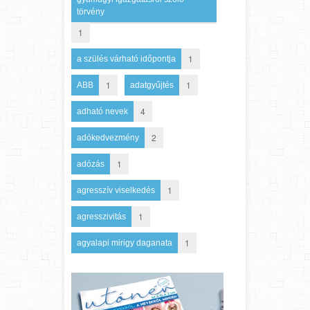
törvény
1
1
a szülés várható időpontja
1
1
ABB
adatgyűjtés
4
adható nevek
2
adókedvezmény
1
adózás
1
agresszív viselkedés
1
agresszivitás
1
agyalapi mirigy daganata