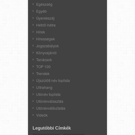
Egészség
Egyéb
Gyerekszáj
Hétről-hétre
Hírek
Hírességek
Jogszabályok
Könyvajánló
Tanácsok
TOP 100
Trendek
Újszülött név toplista
Ultrahang
Utónév toplista
Utónévválasztás
Utónévváltoztatás
Videók
Legutóbbi Címkék