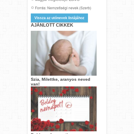
Forrás: Nemzetiségi nevek (Szerb)
Vissza az utónevek listájához
AJÁNLOTT CIKKEK
Szia, Milettke, aranyos neved
van!