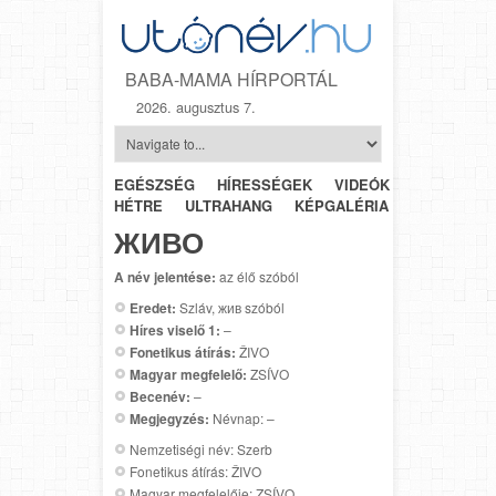
BABA-MAMA HÍRPORTÁL
2026. augusztus 7.
EGÉSZSÉG
HÍRESSÉGEK
VIDEÓK
HÉTRŐL-
HÉTRE
ULTRAHANG
KÉPGALÉRIA
SZÜLÉSZET
ЖИВО
A név jelentése:
az élő szóból
Eredet:
Szláv, жив szóból
Híres viselő 1:
–
Fonetikus átírás:
ŽIVO
Magyar megfelelő:
ZSÍVO
Becenév:
–
Megjegyzés:
Névnap: –
Nemzetiségi név: Szerb
Fonetikus átírás: ŽIVO
Magyar megfelelője: ZSÍVO