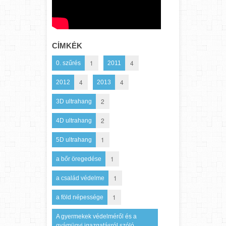
CÍMKÉK
1
4
0. szűrés
2011
4
4
2012
2013
2
3D ultrahang
2
4D ultrahang
1
5D ultrahang
1
a bőr öregedése
1
a család védelme
1
a föld népessége
A gyermekek védelméről és a
gyámügyi igazgatásról szóló