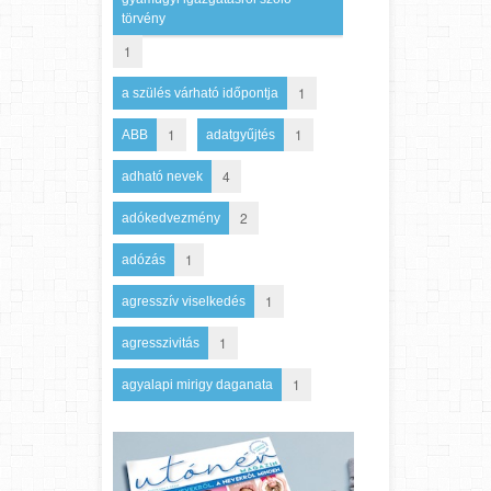
törvény
1
1
a szülés várható időpontja
1
1
ABB
adatgyűjtés
4
adható nevek
2
adókedvezmény
1
adózás
1
agresszív viselkedés
1
agresszivitás
1
agyalapi mirigy daganata