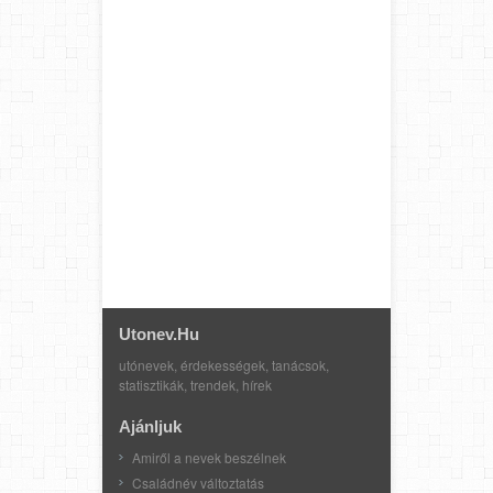
Utonev.hu
utónevek, érdekességek, tanácsok,
statisztikák, trendek, hírek
Ajánljuk
Amiről a nevek beszélnek
Családnév változtatás