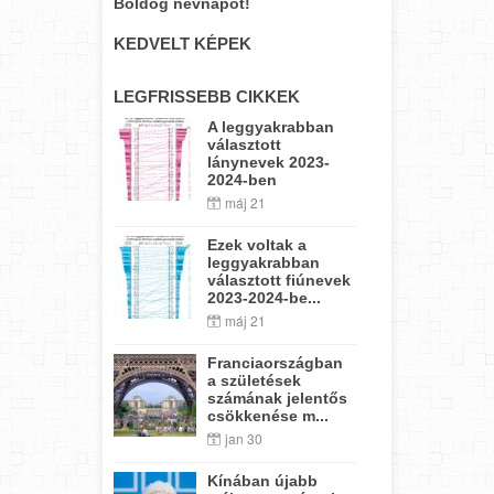
Boldog névnapot!
KEDVELT KÉPEK
LEGFRISSEBB CIKKEK
A leggyakrabban
választott
lánynevek 2023-
2024-ben
máj 21
Ezek voltak a
leggyakrabban
választott fiúnevek
2023-2024-be...
máj 21
Franciaországban
a születések
számának jelentős
csökkenése m...
jan 30
Kínában újabb