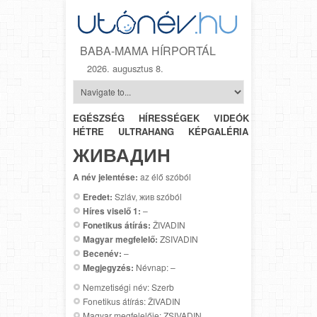
BABA-MAMA HÍRPORTÁL
2026. augusztus 8.
EGÉSZSÉG
HÍRESSÉGEK
VIDEÓK
HÉTRŐL-
HÉTRE
ULTRAHANG
KÉPGALÉRIA
SZÜLÉSZET
ЖИВАДИН
A név jelentése:
az élő szóból
Eredet:
Szláv, жив szóból
Híres viselő 1:
–
Fonetikus átírás:
ŽIVADIN
Magyar megfelelő:
ZSIVADIN
Becenév:
–
Megjegyzés:
Névnap: –
Nemzetiségi név: Szerb
Fonetikus átírás: ŽIVADIN
Magyar megfelelője: ZSIVADIN