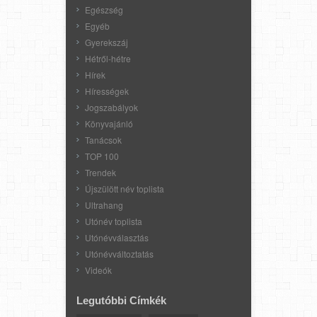
Egészség
Egyéb
Gyerekszáj
Hétről-hétre
Hírek
Hírességek
Jogszabályok
Könyvajánló
Tanácsok
TOP 100
Trendek
Újszülött név toplista
Ultrahang
Utónév toplista
Utónévválasztás
Utónévváltoztatás
Videók
Legutóbbi Címkék