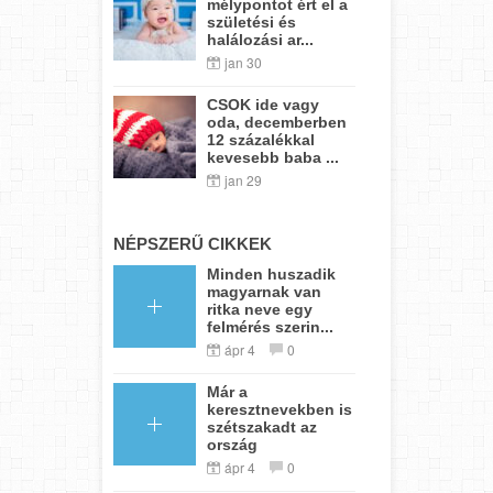
mélypontot ért el a
születési és
halálozási ar...
jan 30
CSOK ide vagy
oda, decemberben
12 százalékkal
kevesebb baba ...
jan 29
NÉPSZERŰ CIKKEK
Minden huszadik
magyarnak van
ritka neve egy
felmérés szerin...
ápr 4
0
Már a
keresztnevekben is
szétszakadt az
ország
ápr 4
0