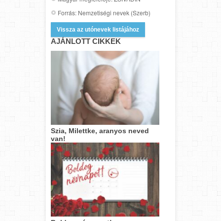
Forrás: Nemzetiségi nevek (Szerb)
Vissza az utónevek listájához
AJÁNLOTT CIKKEK
Szia, Milettke, aranyos neved
van!