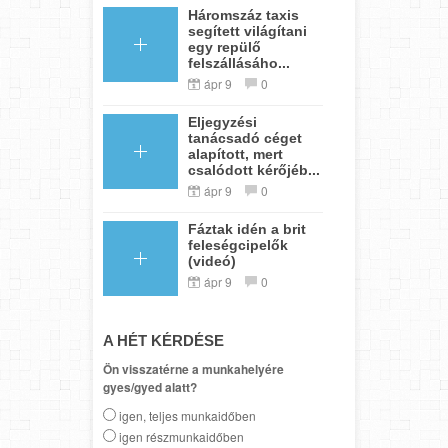
Háromszáz taxis
segített világítani
egy repülő
felszállásáho...
ápr 9
0
Eljegyzési
tanácsadó céget
alapított, mert
csalódott kérőjéb...
ápr 9
0
Fáztak idén a brit
feleségcipelők
(videó)
ápr 9
0
A HÉT KÉRDÉSE
Ön visszatérne a munkahelyére
gyes/gyed alatt?
igen, teljes munkaidőben
igen részmunkaidőben