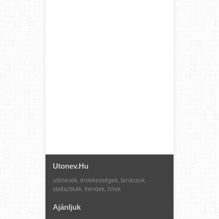
Utonev.hu
utónevek, érdekességek, tanácsok,
statisztikák, trendek, hírek
Ajánljuk