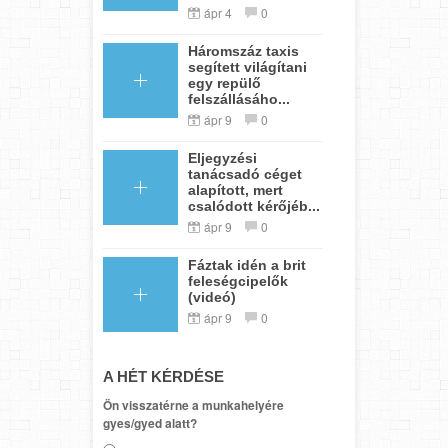
ápr 4
0
Háromszáz taxis
segített világítani
egy repülő
felszállásáho...
ápr 9
0
Eljegyzési
tanácsadó céget
alapított, mert
csalódott kérőjéb...
ápr 9
0
Fáztak idén a brit
feleségcipelők
(videó)
ápr 9
0
A HÉT KÉRDÉSE
Ön visszatérne a munkahelyére
gyes/gyed alatt?