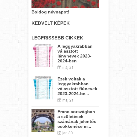
Boldog névnapot!
KEDVELT KÉPEK
LEGFRISSEBB CIKKEK
A leggyakrabban
választott
lánynevek 2023-
2024-ben
máj 21
Ezek voltak a
leggyakrabban
választott fiúnevek
2023-2024-be...
máj 21
Franciaországban
a születések
számának jelentős
csökkenése m...
jan 30