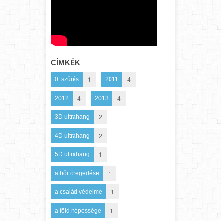
CÍMKÉK
1
4
0. szűrés
2011
4
4
2012
2013
2
3D ultrahang
2
4D ultrahang
1
5D ultrahang
1
a bőr öregedése
1
a család védelme
1
a föld népessége