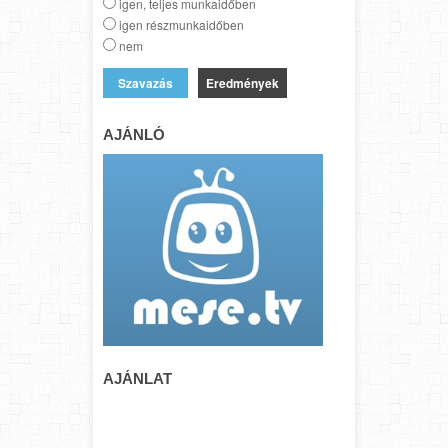
igen, teljes munkaidőben
igen részmunkaidőben
nem
Eredmények
AJÁNLÓ
AJÁNLAT