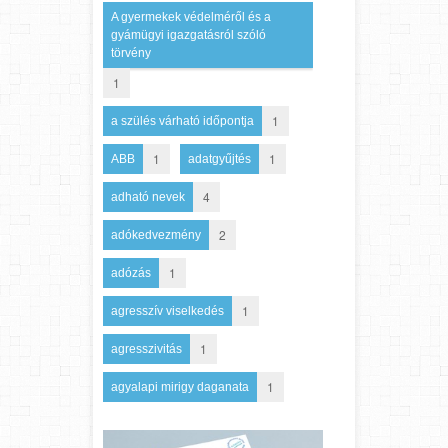
A gyermekek védelméről és a
gyámügyi igazgatásról szóló
törvény
1
1
a szülés várható időpontja
1
1
ABB
adatgyűjtés
4
adható nevek
2
adókedvezmény
1
adózás
1
agresszív viselkedés
1
agresszivitás
1
agyalapi mirigy daganata