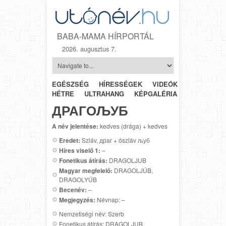
BABA-MAMA HÍRPORTÁL
2026. augusztus 7.
EGÉSZSÉG
HÍRESSÉGEK
VIDEÓK
HÉTRŐL-
HÉTRE
ULTRAHANG
KÉPGALÉRIA
SZÜLÉSZET
ДРАГОЉУБ
A név jelentése:
kedves (drága) + kedves
Eredet:
Szláv, драг + ószláv љуб
Híres viselő 1:
–
Fonetikus átírás:
DRAGOLJUB
Magyar megfelelő:
DRAGOLJÚB,
DRAGOLYÚB
Becenév:
–
Megjegyzés:
Névnap: –
Nemzetiségi név: Szerb
Fonetikus átírás: DRAGOLJUB