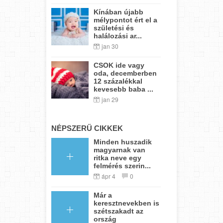
Kínában újabb
mélypontot ért el a
születési és
halálozási ar...
jan 30
CSOK ide vagy
oda, decemberben
12 százalékkal
kevesebb baba ...
jan 29
NÉPSZERŰ CIKKEK
Minden huszadik
magyarnak van
ritka neve egy
felmérés szerin...
ápr 4
0
Már a
keresztnevekben is
szétszakadt az
ország