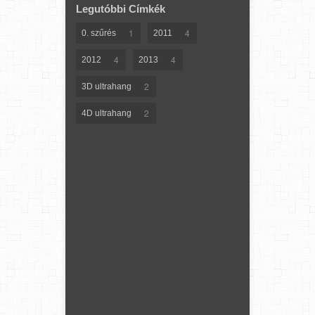
Legutóbbi Címkék
1
4
0. szűrés
2011
4
4
2012
2013
2
3D ultrahang
2
4D ultrahang