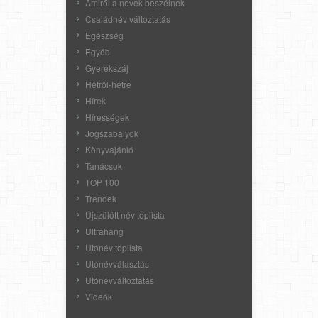
Amiről a nevek beszélnek
Családnév változtatás
Egészség
Egyéb
Gyerekszáj
Hétről-hétre
Hírek
Hírességek
Jogszabályok
Könyvajánló
Tanácsok
TOP 100
Trendek
Újszülött név toplista
Ultrahang
Utónév toplista
Utónévválasztás
Utónévváltoztatás
Videók