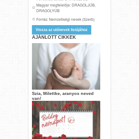
Magyar megfelelője: DRAGOLJÚB,
DRAGOLYÚB
Forrás: Nemzetiségi nevek (Szerb)
Vissza az utónevek listájához
AJÁNLOTT CIKKEK
Szia, Milettke, aranyos neved
van!