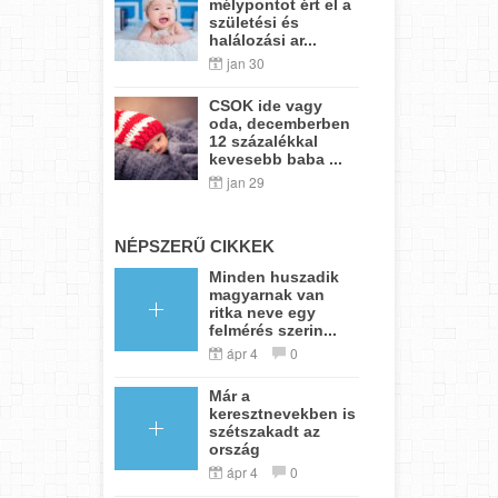
mélypontot ért el a
születési és
halálozási ar...
jan 30
CSOK ide vagy
oda, decemberben
12 százalékkal
kevesebb baba ...
jan 29
NÉPSZERŰ CIKKEK
Minden huszadik
magyarnak van
ritka neve egy
felmérés szerin...
ápr 4
0
Már a
keresztnevekben is
szétszakadt az
ország
ápr 4
0