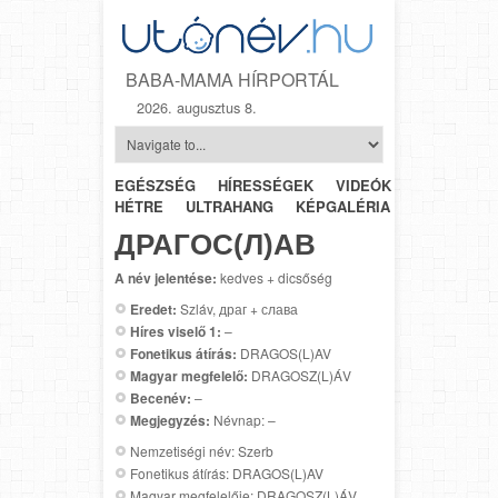
BABA-MAMA HÍRPORTÁL
2026. augusztus 8.
EGÉSZSÉG
HÍRESSÉGEK
VIDEÓK
HÉTRŐL-
HÉTRE
ULTRAHANG
KÉPGALÉRIA
SZÜLÉSZET
ДРАГОС(Л)АВ
A név jelentése:
kedves + dicsőség
Eredet:
Szláv, драг + слава
Híres viselő 1:
–
Fonetikus átírás:
DRAGOS(L)AV
Magyar megfelelő:
DRAGOSZ(L)ÁV
Becenév:
–
Megjegyzés:
Névnap: –
Nemzetiségi név: Szerb
Fonetikus átírás: DRAGOS(L)AV
Magyar megfelelője: DRAGOSZ(L)ÁV