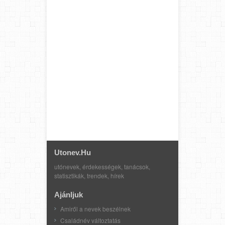
Utonev.hu
utónevek, érdekességek, tanácsok,
statisztikák, trendek, hírek
Ajánljuk
Amiről a nevek beszélnek
Családnév változtatás