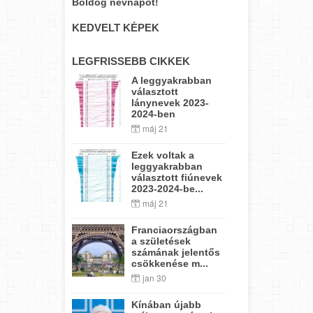
Boldog névnapot!
KEDVELT KÉPEK
LEGFRISSEBB CIKKEK
A leggyakrabban
választott
lánynevek 2023-
2024-ben
máj 21
Ezek voltak a
leggyakrabban
választott fiúnevek
2023-2024-be...
máj 21
Franciaországban
a születések
számának jelentős
csökkenése m...
jan 30
Kínában újabb