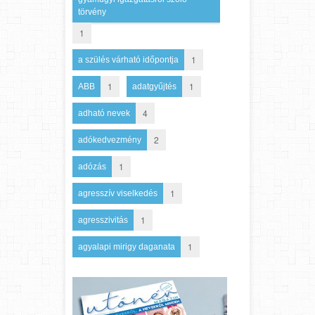
törvény
1
1
a szülés várható időpontja
1
1
ABB
adatgyűjtés
4
adható nevek
2
adókedvezmény
1
adózás
1
agresszív viselkedés
1
agresszivitás
1
agyalapi mirigy daganata