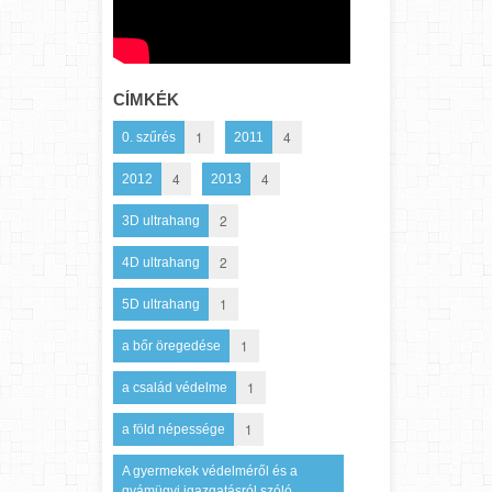
CÍMKÉK
1
4
0. szűrés
2011
4
4
2012
2013
2
3D ultrahang
2
4D ultrahang
1
5D ultrahang
1
a bőr öregedése
1
a család védelme
1
a föld népessége
A gyermekek védelméről és a
gyámügyi igazgatásról szóló