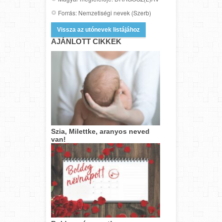
Forrás: Nemzetiségi nevek (Szerb)
Vissza az utónevek listájához
AJÁNLOTT CIKKEK
Szia, Milettke, aranyos neved
van!