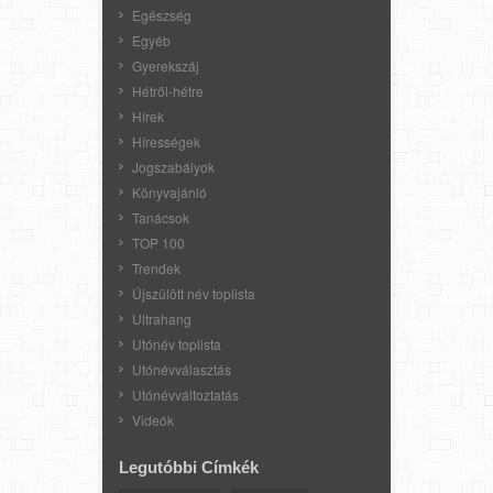
Egészség
Egyéb
Gyerekszáj
Hétről-hétre
Hírek
Hírességek
Jogszabályok
Könyvajánló
Tanácsok
TOP 100
Trendek
Újszülött név toplista
Ultrahang
Utónév toplista
Utónévválasztás
Utónévváltoztatás
Videók
Legutóbbi Címkék