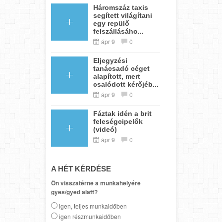
Háromszáz taxis
segített világítani
egy repülő
felszállásáho...
ápr 9
0
Eljegyzési
tanácsadó céget
alapított, mert
csalódott kérőjéb...
ápr 9
0
Fáztak idén a brit
feleségcipelők
(videó)
ápr 9
0
A HÉT KÉRDÉSE
Ön visszatérne a munkahelyére
gyes/gyed alatt?
igen, teljes munkaidőben
igen részmunkaidőben