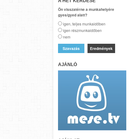
A HÉT KÉRDÉSE
Ön visszatérne a munkahelyére
gyes/gyed alatt?
igen, teljes munkaidőben
igen részmunkaidőben
nem
Eredmények
AJÁNLÓ