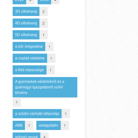
2
3D ultrahang
2
4D ultrahang
1
5D ultrahang
1
a bőr öregedése
1
a család védelme
1
a föld népessége
A gyermekek védelméről és a
gyámügyi igazgatásról szóló
törvény
1
1
a szülés várható időpontja
1
1
ABB
adatgyűjtés
4
adható nevek