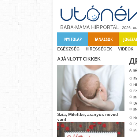
BABA-MAMA HÍRPORTÁL
2026. au
NYITÓLAP
TANÁCSOK
JOGSZA
EGÉSZSÉG
HÍRESSÉGEK
VIDEÓK
AJÁNLOTT CIKKEK
Д
A né
Er
Hí
Fo
M
B
M
Szia, Milettke, aranyos neved
Ne
van!
Fo
M