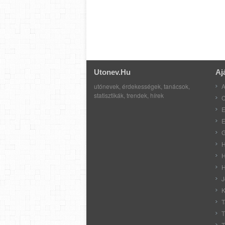
Utonev.hu
Aj
utónevek, érdekességek, tanácsok,
A
statisztikák, trendek, hírek
C
E
E
G
H
H
H
J
K
T
T
T