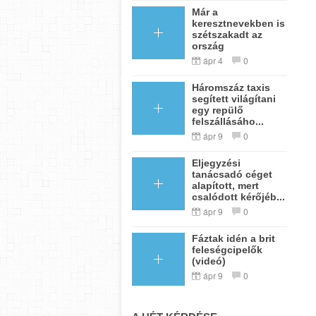
Már a
keresztnevekben is
szétszakadt az
ország
ápr 4
0
Háromszáz taxis
segített világítani
egy repülő
felszállásáho...
ápr 9
0
Eljegyzési
tanácsadó céget
alapított, mert
csalódott kérőjéb...
ápr 9
0
Fáztak idén a brit
feleségcipelők
(videó)
ápr 9
0