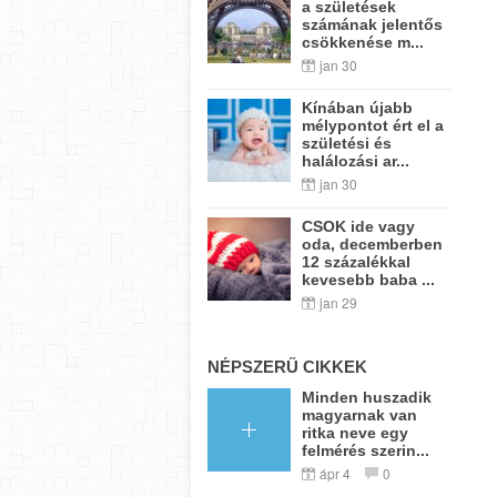
a születések
számának jelentős
csökkenése m...
jan 30
Kínában újabb
mélypontot ért el a
születési és
halálozási ar...
jan 30
CSOK ide vagy
oda, decemberben
12 százalékkal
kevesebb baba ...
jan 29
NÉPSZERŰ CIKKEK
Minden huszadik
magyarnak van
ritka neve egy
felmérés szerin...
ápr 4
0