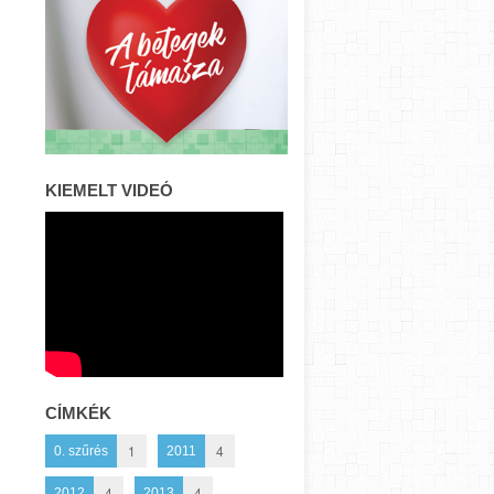
KIEMELT VIDEÓ
CÍMKÉK
1
4
0. szűrés
2011
4
4
2012
2013