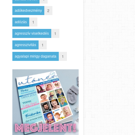
2
adókedvezmény
1
adózás
1
agresszív viselkedés
1
agresszivitás
1
agyalapi mirigy daganata