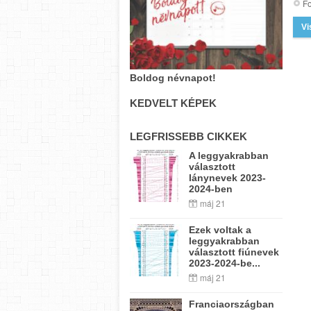
Fo
Vi
Boldog névnapot!
KEDVELT KÉPEK
LEGFRISSEBB CIKKEK
A leggyakrabban
választott
lánynevek 2023-
2024-ben
máj 21
Ezek voltak a
leggyakrabban
választott fiúnevek
2023-2024-be...
máj 21
Franciaországban