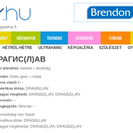
gusztus 5.
BÁLY
NÉVNAPOK
TRENDEK
UTÓNEVEK
FÓRUM
HÉTRŐL-HÉTRE
ULTRAHANG
KÉPGALÉRIA
SZÜLÉSZET
GY
РАГИС(Л)АВ
v jelentése:
kedves + dicsőség
edet:
Szláv, драг + слава
res viselő 1:
–
netikus átírás:
DRAGIS(L)AV
agyar megfelelő:
DRÁGISZ(L)ÁV, DRAGISZ(L)ÁV
ecenév:
–
egjegyzés:
Névnap: –
mzetiségi név: Szerb
netikus átírás: DRAGIS(L)AV
agyar megfelelője: DRÁGISZ(L)ÁV, DRAGISZ(L)ÁV