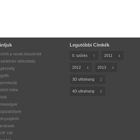
ánljuk
Legutóbbi Címkék
miről a nevek beszélnek
1
4
0. szűrés
2011
saládnév változtatás
4
4
gészség
2012
2013
gyéb
2
3D ultrahang
yerekszáj
étről-hétre
2
4D ultrahang
írek
írességek
ogszabályok
önyvajánló
anácsok
OP 100
rendek