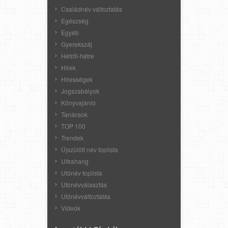
Családnév változtatás
Egészség
Egyéb
Gyerekszáj
Hétről-hétre
Hírek
Hírességek
Jogszabályok
Könyvajánló
Tanácsok
TOP 100
Trendek
Újszülött név toplista
Ultrahang
Utónév toplista
Utónévválasztás
Utónévváltoztatás
Videók