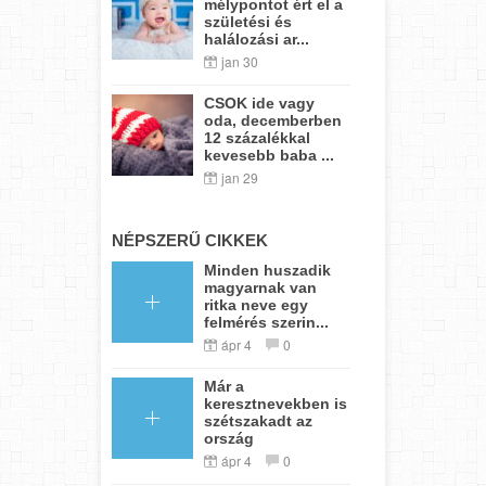
mélypontot ért el a
születési és
halálozási ar...
jan 30
CSOK ide vagy
oda, decemberben
12 százalékkal
kevesebb baba ...
jan 29
NÉPSZERŰ CIKKEK
Minden huszadik
magyarnak van
ritka neve egy
felmérés szerin...
ápr 4
0
Már a
keresztnevekben is
szétszakadt az
ország
ápr 4
0