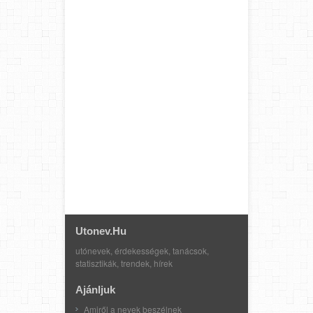
Utonev.hu
utónevek, érdekességek, tanácsok,
statisztikák, trendek, hírek
Ajánljuk
Amiről a nevek beszélnek