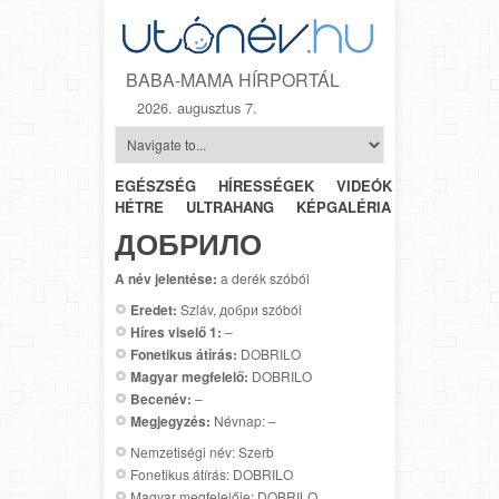
BABA-MAMA HÍRPORTÁL
2026. augusztus 7.
EGÉSZSÉG
HÍRESSÉGEK
VIDEÓK
HÉTRŐL-
HÉTRE
ULTRAHANG
KÉPGALÉRIA
SZÜLÉSZET
ДОБРИЛО
A név jelentése:
a derék szóból
Eredet:
Szláv, добри szóból
Híres viselő 1:
–
Fonetikus átírás:
DOBRILO
Magyar megfelelő:
DOBRILO
Becenév:
–
Megjegyzés:
Névnap: –
Nemzetiségi név: Szerb
Fonetikus átírás: DOBRILO
Magyar megfelelője: DOBRILO