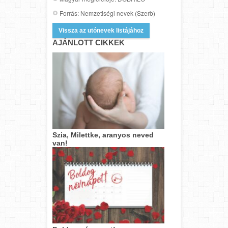
Forrás: Nemzetiségi nevek (Szerb)
Vissza az utónevek listájához
AJÁNLOTT CIKKEK
Szia, Milettke, aranyos neved
van!