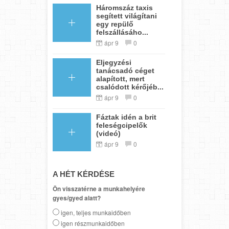
Háromszáz taxis
segített világítani
egy repülő
felszállásáho...
ápr 9
0
Eljegyzési
tanácsadó céget
alapított, mert
csalódott kérőjéb...
ápr 9
0
Fáztak idén a brit
feleségcipelők
(videó)
ápr 9
0
A HÉT KÉRDÉSE
Ön visszatérne a munkahelyére
gyes/gyed alatt?
igen, teljes munkaidőben
igen részmunkaidőben