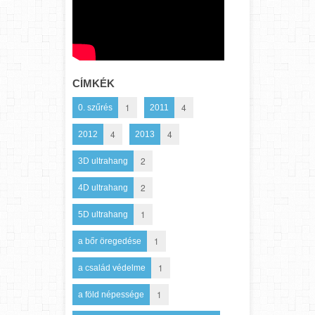
CÍMKÉK
1
4
0. szűrés
2011
4
4
2012
2013
2
3D ultrahang
2
4D ultrahang
1
5D ultrahang
1
a bőr öregedése
1
a család védelme
1
a föld népessége