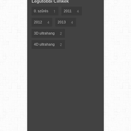
Legutóbbi Címkék
1
4
0. szűrés
2011
4
4
2012
2013
2
3D ultrahang
2
4D ultrahang