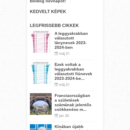
Boldog névnapot!
KEDVELT KÉPEK
LEGFRISSEBB CIKKEK
A leggyakrabban
választott
lánynevek 2023-
2024-ben
máj 21
Ezek voltak a
leggyakrabban
választott fiúnevek
2023-2024-be...
máj 21
Franciaországban
a születések
számának jelentős
csökkenése m...
jan 30
Kínában újabb