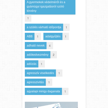
A gyermekek védelméről és a
gyámügyi igazgatásról szóló
törvény
1
1
a szülés várható időpontja
1
1
ABB
adatgyűjtés
4
adható nevek
2
adókedvezmény
1
adózás
1
agresszív viselkedés
1
agresszivitás
1
agyalapi mirigy daganata