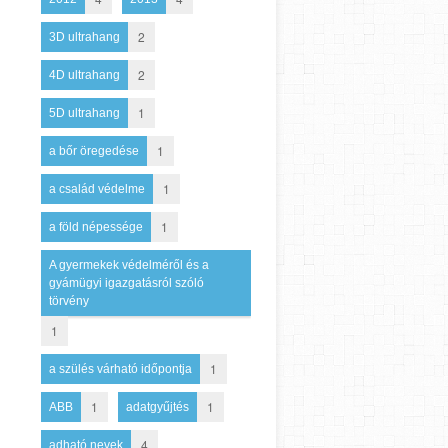
2
3D ultrahang
2
4D ultrahang
1
5D ultrahang
1
a bőr öregedése
1
a család védelme
1
a föld népessége
A gyermekek védelméről és a
gyámügyi igazgatásról szóló
törvény
1
1
a szülés várható időpontja
1
1
ABB
adatgyűjtés
4
adható nevek