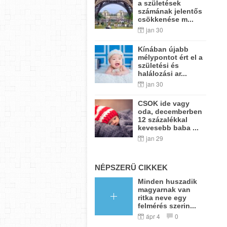
a születések
számának jelentős
csökkenése m...
jan 30
Kínában újabb
mélypontot ért el a
születési és
halálozási ar...
jan 30
CSOK ide vagy
oda, decemberben
12 százalékkal
kevesebb baba ...
jan 29
NÉPSZERŰ CIKKEK
Minden huszadik
magyarnak van
ritka neve egy
felmérés szerin...
ápr 4
0