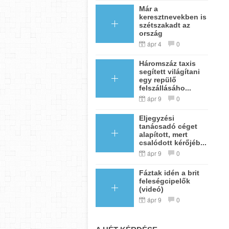
Már a
keresztnevekben is
szétszakadt az
ország
ápr 4
0
Háromszáz taxis
segített világítani
egy repülő
felszállásáho...
ápr 9
0
Eljegyzési
tanácsadó céget
alapított, mert
csalódott kérőjéb...
ápr 9
0
Fáztak idén a brit
feleségcipelők
(videó)
ápr 9
0