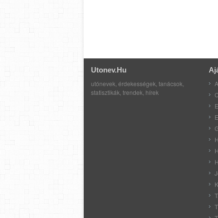
Utonev.hu
Aj
utónevek, érdekességek, tanácsok,
A
statisztikák, trendek, hírek
C
E
E
G
H
H
H
J
K
T
T
T