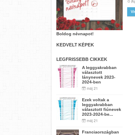
Fo
Vi
Boldog névnapot!
KEDVELT KÉPEK
LEGFRISSEBB CIKKEK
A leggyakrabban
választott
lánynevek 2023-
2024-ben
máj 21
Ezek voltak a
leggyakrabban
választott fiúnevek
2023-2024-be...
máj 21
Franciaországban