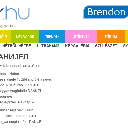
gusztus 7.
BÁLY
NÉVNAPOK
TRENDEK
UTÓNEVEK
FÓRUM
HÉTRŐL-HÉTRE
ULTRAHANG
KÉPGALÉRIA
SZÜLÉSZET
GY
АНИЈЕЛ
v jelentése:
Isten a bírám
edet:
Héber
res viselő 1:
Bibliai próféta neve.
netikus átírás:
DANIJEL
agyar megfelelő:
DÁNIJEL
ecenév:
–
egjegyzés:
Névnap: –
mzetiségi név: Szerb
netikus átírás: DANIJEL
agyar megfelelője: DÁNIJEL