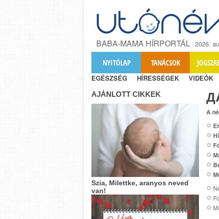
BABA-MAMA HÍRPORTÁL
2026. au
NYITÓLAP
TANÁCSOK
JOGSZA
EGÉSZSÉG
HÍRESSÉGEK
VIDEÓK
AJÁNLOTT CIKKEK
Д
A né
Er
Hí
Fo
M
B
M
Szia, Milettke, aranyos neved
Ne
van!
Fo
M