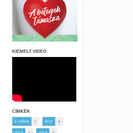
KIEMELT VIDEÓ
CÍMKÉK
1
4
0. szűrés
2011
4
4
2012
2013