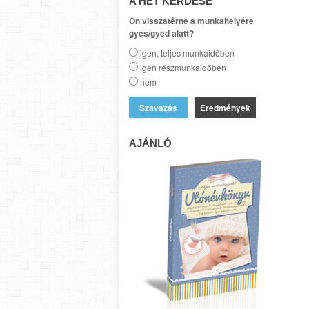
A HÉT KÉRDÉSE
Ön visszatérne a munkahelyére
gyes/gyed alatt?
igen, teljes munkaidőben
igen részmunkaidőben
nem
Eredmények
AJÁNLÓ