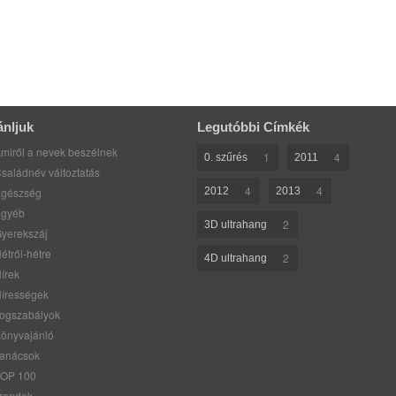
ánljuk
Legutóbbi Címkék
miről a nevek beszélnek
1
4
0. szűrés
2011
saládnév változtatás
4
4
gészség
2012
2013
gyéb
2
3D ultrahang
yerekszáj
étről-hétre
2
4D ultrahang
írek
írességek
ogszabályok
önyvajánló
anácsok
OP 100
rendek