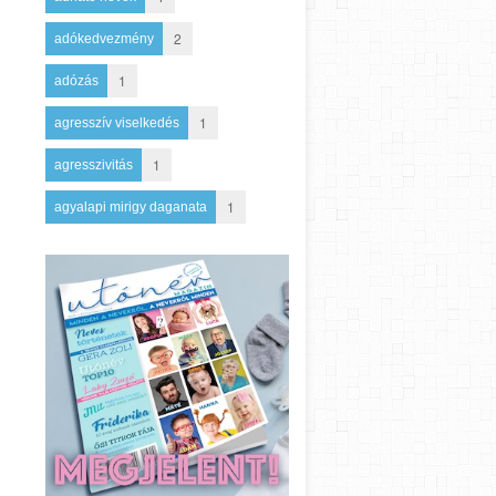
2
adókedvezmény
1
adózás
1
agresszív viselkedés
1
agresszivitás
1
agyalapi mirigy daganata