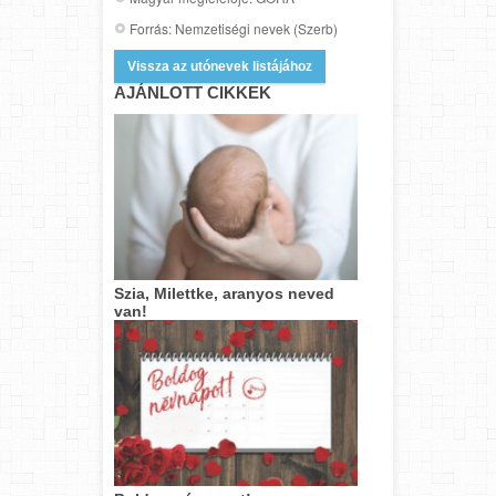
Forrás: Nemzetiségi nevek (Szerb)
Vissza az utónevek listájához
AJÁNLOTT CIKKEK
Szia, Milettke, aranyos neved
van!