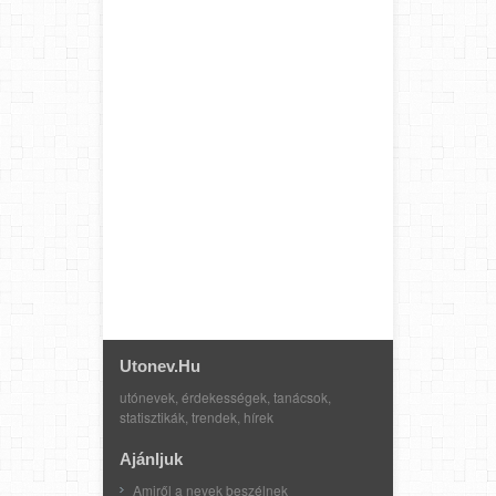
Utonev.hu
utónevek, érdekességek, tanácsok,
statisztikák, trendek, hírek
Ajánljuk
Amiről a nevek beszélnek