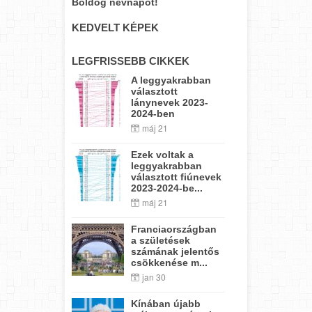
Boldog névnapot!
KEDVELT KÉPEK
LEGFRISSEBB CIKKEK
A leggyakrabban
választott
lánynevek 2023-
2024-ben
máj 21
Ezek voltak a
leggyakrabban
választott fiúnevek
2023-2024-be...
máj 21
Franciaországban
a születések
számának jelentős
csökkenése m...
jan 30
Kínában újabb