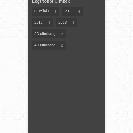
Legutóbbi Címkék
1
4
0. szűrés
2011
4
4
2012
2013
2
3D ultrahang
2
4D ultrahang