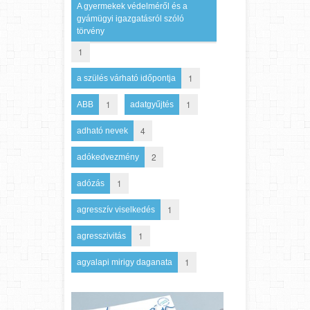
A gyermekek védelméről és a
gyámügyi igazgatásról szóló
törvény
1
1
a szülés várható időpontja
1
1
ABB
adatgyűjtés
4
adható nevek
2
adókedvezmény
1
adózás
1
agresszív viselkedés
1
agresszivitás
1
agyalapi mirigy daganata