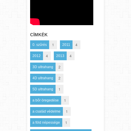
CÍMKÉK
1
4
0. szűrés
2011
4
4
2012
2013
2
3D ultrahang
2
4D ultrahang
1
5D ultrahang
1
a bőr öregedése
1
a család védelme
1
a föld népessége