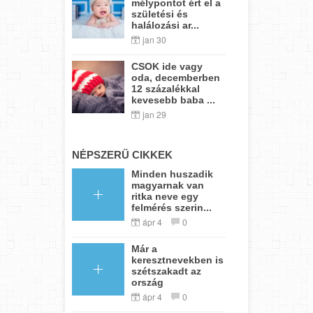
mélypontot ért el a
születési és
halálozási ar...
jan 30
CSOK ide vagy
oda, decemberben
12 százalékkal
kevesebb baba ...
jan 29
NÉPSZERŰ CIKKEK
Minden huszadik
magyarnak van
ritka neve egy
felmérés szerin...
ápr 4
0
Már a
keresztnevekben is
szétszakadt az
ország
ápr 4
0