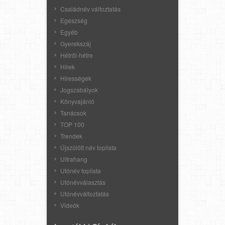
Családnév változtatás
Egészség
Egyéb
Gyerekszáj
Hétről-hétre
Hírek
Hírességek
Jogszabályok
Könyvajánló
Tanácsok
TOP 100
Trendek
Újszülött név toplista
Ultrahang
Utónév toplista
Utónévválasztás
Utónévváltoztatás
Videók