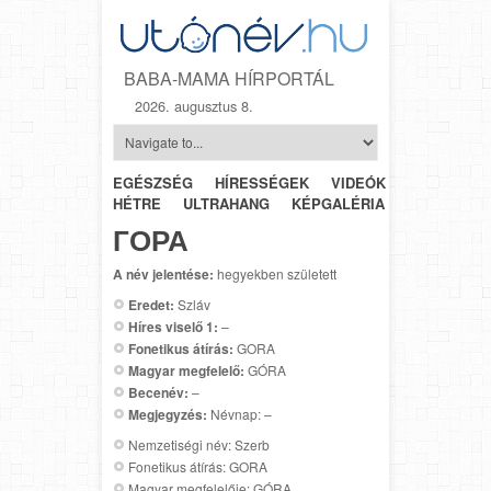
BABA-MAMA HÍRPORTÁL
2026. augusztus 8.
EGÉSZSÉG
HÍRESSÉGEK
VIDEÓK
HÉTRŐL-
HÉTRE
ULTRAHANG
KÉPGALÉRIA
SZÜLÉSZET
ГОРА
A név jelentése:
hegyekben született
Eredet:
Szláv
Híres viselő 1:
–
Fonetikus átírás:
GORA
Magyar megfelelő:
GÓRA
Becenév:
–
Megjegyzés:
Névnap: –
Nemzetiségi név: Szerb
Fonetikus átírás: GORA
Magyar megfelelője: GÓRA