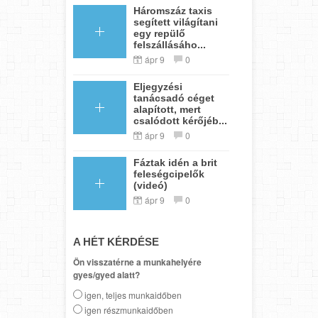
Háromszáz taxis
segített világítani
egy repülő
felszállásáho...
ápr 9
0
Eljegyzési
tanácsadó céget
alapított, mert
csalódott kérőjéb...
ápr 9
0
Fáztak idén a brit
feleségcipelők
(videó)
ápr 9
0
A HÉT KÉRDÉSE
Ön visszatérne a munkahelyére
gyes/gyed alatt?
igen, teljes munkaidőben
igen részmunkaidőben