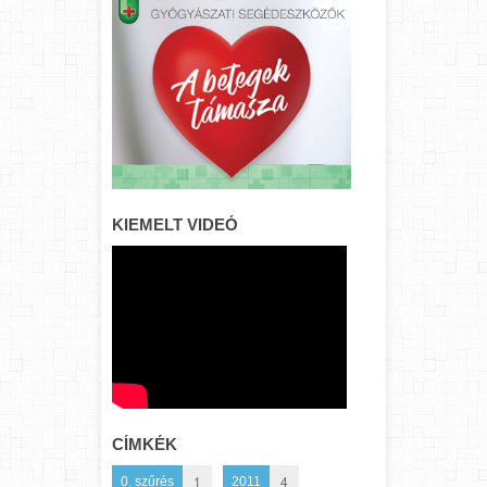
KIEMELT VIDEÓ
CÍMKÉK
1
4
0. szűrés
2011