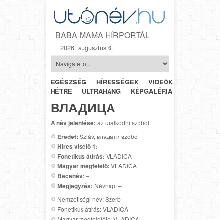
BABA-MAMA HÍRPORTÁL
2026. augusztus 6.
EGÉSZSÉG
HÍRESSÉGEK
VIDEÓK
HÉTRŐL-
HÉTRE
ULTRAHANG
KÉPGALÉRIA
SZÜLÉSZET
ВЛАДИЦА
A név jelentése:
az uralkodni szóból
Eredet:
Szláv, владати szóból
Híres viselő 1:
–
Fonetikus átírás:
VLADICA
Magyar megfelelő:
VLADICA
Becenév:
–
Megjegyzés:
Névnap: –
Nemzetiségi név: Szerb
Fonetikus átírás: VLADICA
Magyar megfelelője: VLADICA