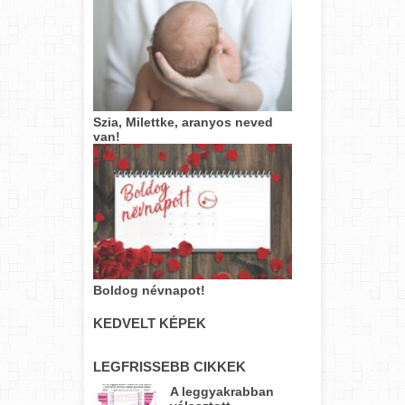
Szia, Milettke, aranyos neved
van!
Boldog névnapot!
KEDVELT KÉPEK
LEGFRISSEBB CIKKEK
A leggyakrabban