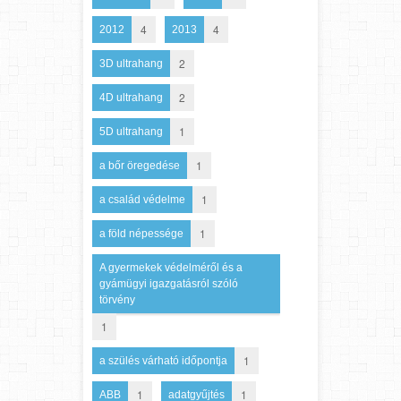
4
4
2012
2013
2
3D ultrahang
2
4D ultrahang
1
5D ultrahang
1
a bőr öregedése
1
a család védelme
1
a föld népessége
A gyermekek védelméről és a
gyámügyi igazgatásról szóló
törvény
1
1
a szülés várható időpontja
1
1
ABB
adatgyűjtés