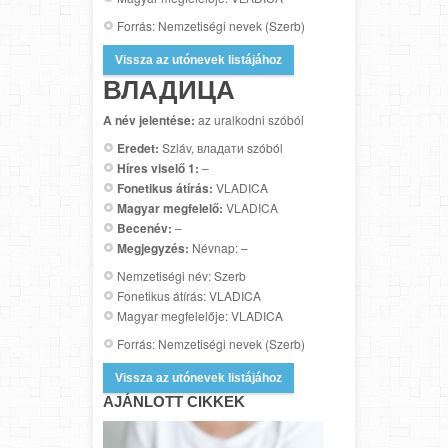
Forrás: Nemzetiségi nevek (Szerb)
Vissza az utónevek listájához
ВЛАДИЦА
A név jelentése:
az uralkodni szóból
Eredet:
Szláv, владати szóból
Híres viselő 1:
–
Fonetikus átírás:
VLADICA
Magyar megfelelő:
VLADICA
Becenév:
–
Megjegyzés:
Névnap: –
Nemzetiségi név: Szerb
Fonetikus átírás: VLADICA
Magyar megfelelője: VLADICA
Forrás: Nemzetiségi nevek (Szerb)
Vissza az utónevek listájához
AJÁNLOTT CIKKEK