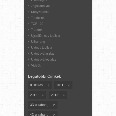
Jogszabályok
Könyvajánló
Tanácsok
TOP 100
Trendek
Újszülött név toplista
Ultrahang
Utónév toplista
Utónévválasztás
Utónévváltoztatás
Videók
Legutóbbi Címkék
1
4
0. szűrés
2011
4
4
2012
2013
2
3D ultrahang
2
4D ultrahang