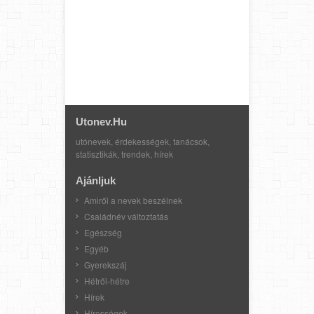
Utonev.hu
utónevek, érdekességek, tanácsok,
statisztikák, trendek, hírek
Ajánljuk
Amiről a nevek beszélnek
Családnév változtatás
Egészség
Egyéb
Gyerekszáj
Hétről-hétre
Hírek
Hírességek