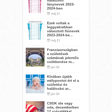
választott
lánynevek 2023-
2024-ben
máj 21
Ezek voltak a
leggyakrabban
választott fiúnevek
2023-2024-be...
máj 21
Franciaországban
a születések
számának jelentős
csökkenése m...
jan 30
Kínában újabb
mélypontot ért el a
születési és
halálozási ar...
jan 30
CSOK ide vagy
oda, decemberben
12 százalékkal