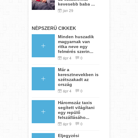
kevesebb baba ...
jan 29
NÉPSZERŰ CIKKEK
Minden huszadik
magyarnak van
ritka neve egy
felmérés szerin...
ápr 4
0
Már a
keresztnevekben is
szétszakadt az
ország
ápr 4
0
Háromszáz taxis
segített világítani
egy repülő
felszállásáho...
ápr 9
0
Eljegyzési