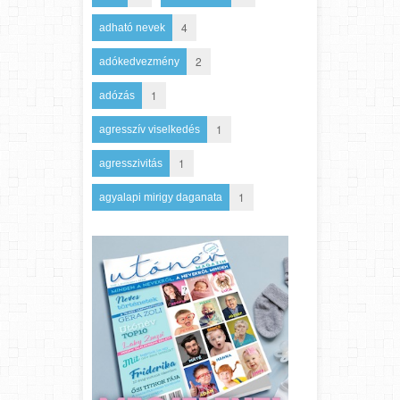
4
adható nevek
2
adókedvezmény
1
adózás
1
agresszív viselkedés
1
agresszivitás
1
agyalapi mirigy daganata