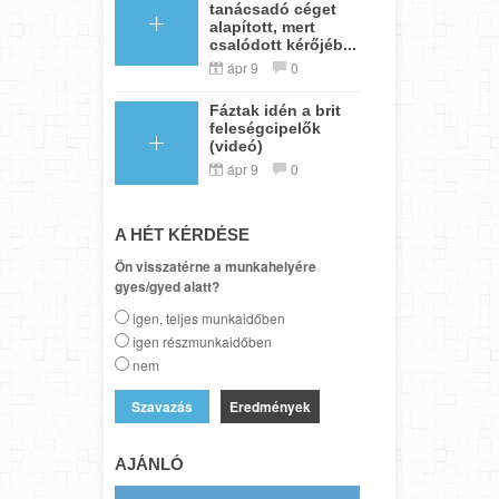
tanácsadó céget
alapított, mert
csalódott kérőjéb...
ápr 9
0
Fáztak idén a brit
feleségcipelők
(videó)
ápr 9
0
A HÉT KÉRDÉSE
Ön visszatérne a munkahelyére
gyes/gyed alatt?
igen, teljes munkaidőben
igen részmunkaidőben
nem
Eredmények
AJÁNLÓ