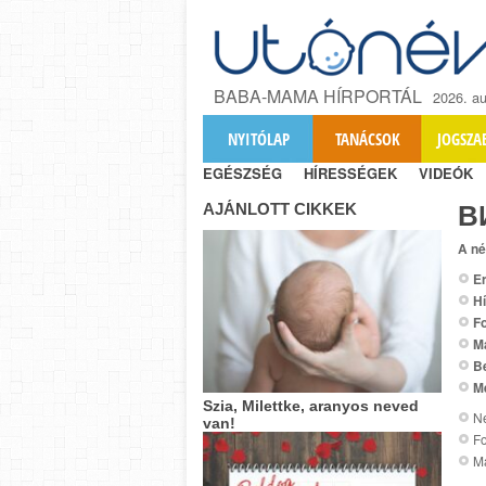
BABA-MAMA HÍRPORTÁL
2026. au
NYITÓLAP
TANÁCSOK
JOGSZA
EGÉSZSÉG
HÍRESSÉGEK
VIDEÓK
AJÁNLOTT CIKKEK
В
A né
Er
Hí
Fo
M
B
M
Szia, Milettke, aranyos neved
Ne
van!
Fo
M