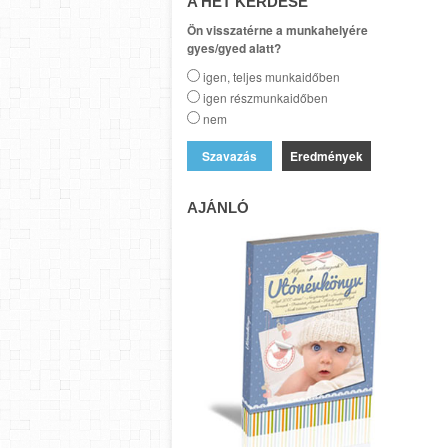
A HÉT KÉRDÉSE
Ön visszatérne a munkahelyére
gyes/gyed alatt?
igen, teljes munkaidőben
igen részmunkaidőben
nem
Eredmények
AJÁNLÓ