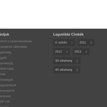
ánljuk
Legutóbbi Címkék
miről a nevek beszélnek
1
4
0. szűrés
2011
saládnév változtatás
4
4
gészség
2012
2013
gyéb
2
3D ultrahang
yerekszáj
étről-hétre
2
4D ultrahang
írek
írességek
ogszabályok
önyvajánló
anácsok
OP 100
rendek