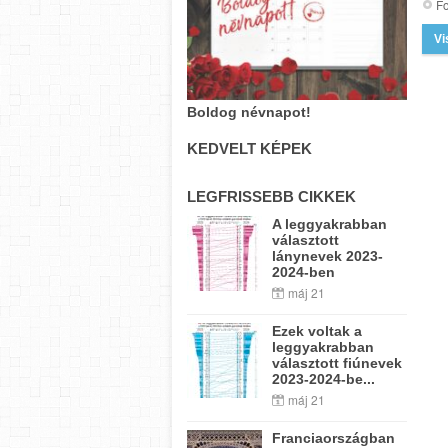
Fo
Vi
Boldog névnapot!
KEDVELT KÉPEK
LEGFRISSEBB CIKKEK
A leggyakrabban
választott
lánynevek 2023-
2024-ben
máj 21
Ezek voltak a
leggyakrabban
választott fiúnevek
2023-2024-be...
máj 21
Franciaországban