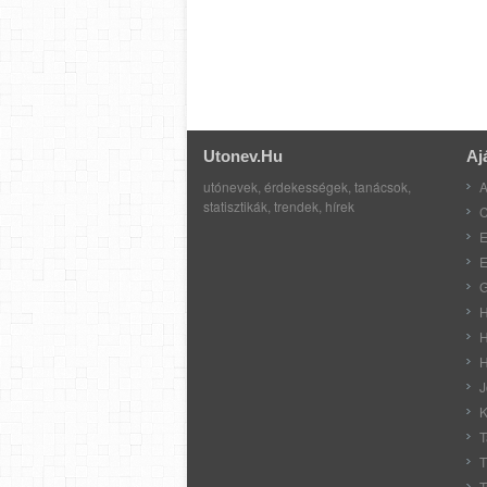
Utonev.hu
Aj
utónevek, érdekességek, tanácsok,
A
statisztikák, trendek, hírek
C
E
E
G
H
H
H
J
K
T
T
T