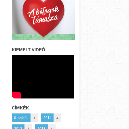
KIEMELT VIDEÓ
CÍMKÉK
1
4
0. szűrés
2011
4
4
2012
2013