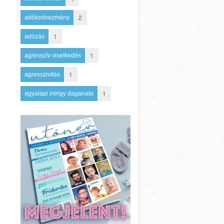
2
adókedvezmény
1
adózás
1
agresszív viselkedés
1
agresszivitás
1
agyalapi mirigy daganata