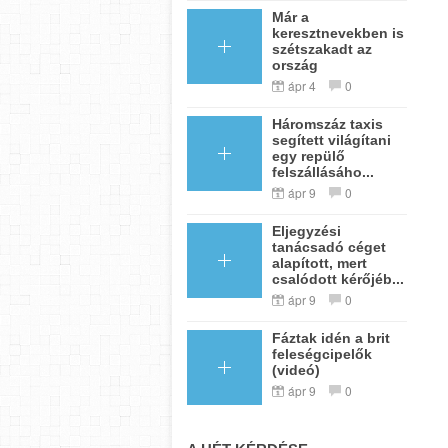
Már a
keresztnevekben is
szétszakadt az
ország
ápr 4
0
Háromszáz taxis
segített világítani
egy repülő
felszállásáho...
ápr 9
0
Eljegyzési
tanácsadó céget
alapított, mert
csalódott kérőjéb...
ápr 9
0
Fáztak idén a brit
feleségcipelők
(videó)
ápr 9
0