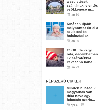
a születések
számának jelentős
csökkenése m...
jan 30
Kínában újabb
mélypontot ért el a
születési és
halálozási ar...
jan 30
CSOK ide vagy
oda, decemberben
12 százalékkal
kevesebb baba ...
jan 29
NÉPSZERŰ CIKKEK
Minden huszadik
magyarnak van
ritka neve egy
felmérés szerin...
ápr 4
0