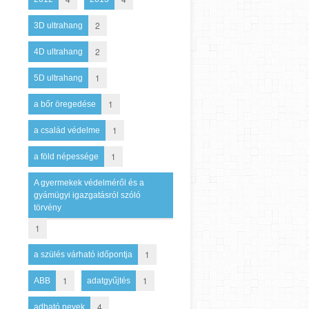
2
3D ultrahang
2
4D ultrahang
1
5D ultrahang
1
a bőr öregedése
1
a család védelme
1
a föld népessége
A gyermekek védelméről és a
gyámügyi igazgatásról szóló
törvény
1
1
a szülés várható időpontja
1
1
ABB
adatgyűjtés
4
adható nevek