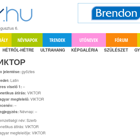
gusztus 6.
BÁLY
NÉVNAPOK
TRENDEK
UTÓNEVEK
FÓRUM
HÉTRŐL-HÉTRE
ULTRAHANG
KÉPGALÉRIA
SZÜLÉSZET
GY
ИКТОР
v jelentése:
győztes
edet:
Latin
res viselő 1:
–
netikus átírás:
VIKTOR
agyar megfelelő:
VIKTOR
ecenév:
–
egjegyzés:
Névnap: –
mzetiségi név: Szerb
netikus átírás: VIKTOR
agyar megfelelője: VIKTOR