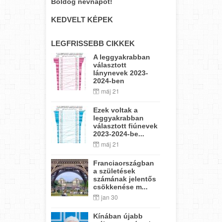
Boldog névnapot!
KEDVELT KÉPEK
LEGFRISSEBB CIKKEK
A leggyakrabban
választott
lánynevek 2023-
2024-ben
máj 21
Ezek voltak a
leggyakrabban
választott fiúnevek
2023-2024-be...
máj 21
Franciaországban
a születések
számának jelentős
csökkenése m...
jan 30
Kínában újabb