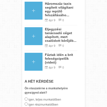
Háromszáz taxis
segített világítani
egy repülő
felszállásáho...
ápr 9
0
Eljegyzési
tanácsadó céget
alapított, mert
csalódott kérőjéb...
ápr 9
0
Fáztak idén a brit
feleségcipelők
(videó)
ápr 9
0
A HÉT KÉRDÉSE
Ön visszatérne a munkahelyére
gyes/gyed alatt?
igen, teljes munkaidőben
igen részmunkaidőben