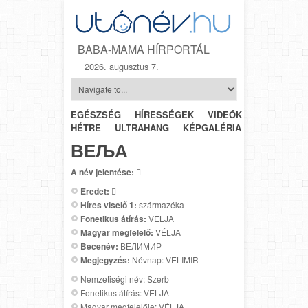
BABA-MAMA HÍRPORTÁL
2026. augusztus 7.
EGÉSZSÉG
HÍRESSÉGEK
VIDEÓK
HÉTRŐL-
HÉTRE
ULTRAHANG
KÉPGALÉRIA
SZÜLÉSZET
ВЕЉА
A név jelentése:

Eredet:

Híres viselő 1:
származéka
Fonetikus átírás:
VELJA
Magyar megfelelő:
VÉLJA
Becenév:
ВЕЛИМИР
Megjegyzés:
Névnap: VELIMIR
Nemzetiségi név: Szerb
Fonetikus átírás: VELJA
Magyar megfelelője: VÉLJA