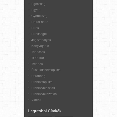
Egészség
Egyéb
Gyerekszáj
Hétről-hétre
Hírek
Hírességek
Jogszabályok
Könyvajánló
Tanácsok
TOP 100
Trendek
Újszülött név toplista
Ultrahang
Utónév toplista
Utónévválasztás
Utónévváltoztatás
Videók
Legutóbbi Címkék