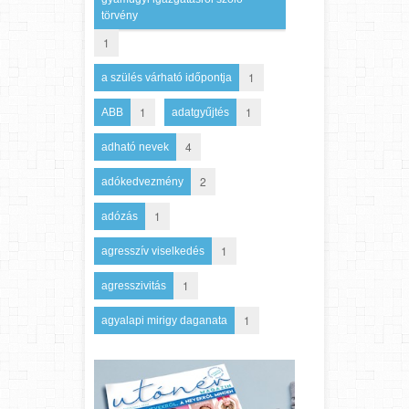
törvény
1
1
a szülés várható időpontja
1
1
ABB
adatgyűjtés
4
adható nevek
2
adókedvezmény
1
adózás
1
agresszív viselkedés
1
agresszivitás
1
agyalapi mirigy daganata