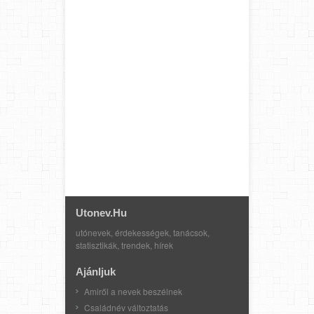
Utonev.hu
utónevek, érdekességek, tanácsok,
statisztikák, trendek, hírek
Ajánljuk
Amiről a nevek beszélnek
Családnév változtatás