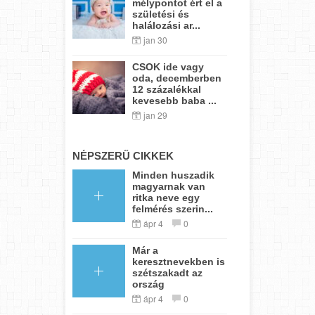
mélypontot ért el a
születési és
halálozási ar...
jan 30
CSOK ide vagy
oda, decemberben
12 százalékkal
kevesebb baba ...
jan 29
NÉPSZERŰ CIKKEK
Minden huszadik
magyarnak van
ritka neve egy
felmérés szerin...
ápr 4
0
Már a
keresztnevekben is
szétszakadt az
ország
ápr 4
0