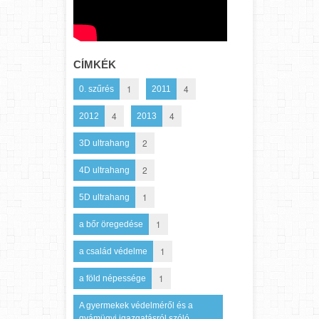
CÍMKÉK
1
4
0. szűrés
2011
4
4
2012
2013
2
3D ultrahang
2
4D ultrahang
1
5D ultrahang
1
a bőr öregedése
1
a család védelme
1
a föld népessége
A gyermekek védelméről és a
gyámügyi igazgatásról szóló