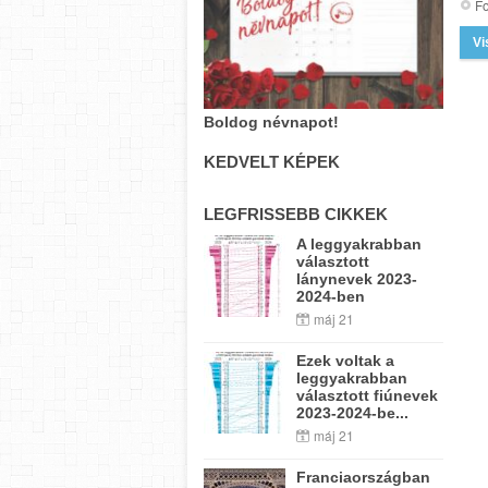
Fo
Vi
Boldog névnapot!
KEDVELT KÉPEK
LEGFRISSEBB CIKKEK
A leggyakrabban
választott
lánynevek 2023-
2024-ben
máj 21
Ezek voltak a
leggyakrabban
választott fiúnevek
2023-2024-be...
máj 21
Franciaországban