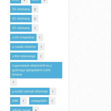
2
3D ultrahang
2
4D ultrahang
1
5D ultrahang
1
a bőr öregedése
1
a család védelme
1
a föld népessége
A gyermekek védelméről és a
gyámügyi igazgatásról szóló
törvény
1
1
a szülés várható időpontja
1
1
ABB
adatgyűjtés
4
adható nevek