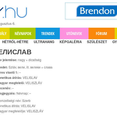
gusztus 6.
BÁLY
NÉVNAPOK
TRENDEK
UTÓNEVEK
FÓRUM
HÉTRŐL-HÉTRE
ULTRAHANG
KÉPGALÉRIA
SZÜLÉSZET
GY
ЕЛИСЛАВ
v jelentése:
nagy + dicsőség
edet:
Szláv, вели, ill. велики + слава
res viselő 1:
–
netikus átírás:
VELISLAV
agyar megfelelő:
VELISZLÁV
ecenév:
–
egjegyzés:
Névnap: –
mzetiségi név: Szerb
netikus átírás: VELISLAV
agyar megfelelője: VELISZLÁV