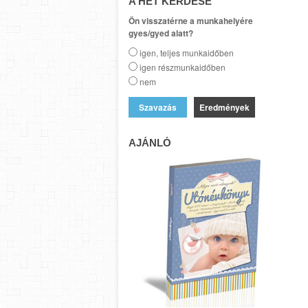
A HÉT KÉRDÉSE
Ön visszatérne a munkahelyére
gyes/gyed alatt?
igen, teljes munkaidőben
igen részmunkaidőben
nem
Eredmények
AJÁNLÓ