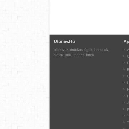
Utonev.hu
Aj
utónevek, érdekességek, tanácsok,
A
statisztikák, trendek, hírek
C
E
E
G
H
H
H
J
K
T
T
T