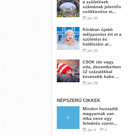
a születések
számának jelentős
csökkenése m...
jan 30
Kínában újabb
mélypontot ért el a
születési és
halálozási ar...
jan 30
CSOK ide vagy
oda, decemberben
12 százalékkal
kevesebb baba ...
jan 29
NÉPSZERŰ CIKKEK
Minden huszadik
magyarnak van
ritka neve egy
felmérés szerin...
ápr 4
0