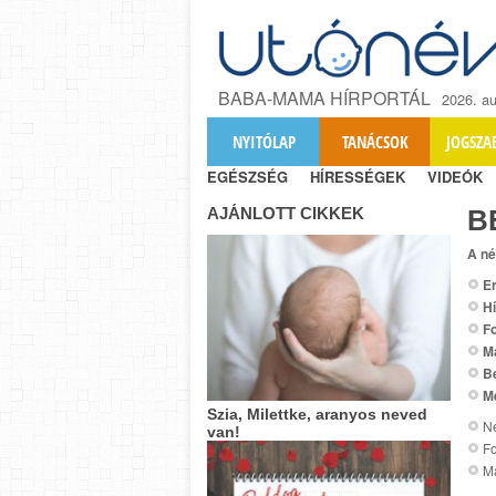
BABA-MAMA HÍRPORTÁL
2026. au
NYITÓLAP
TANÁCSOK
JOGSZA
EGÉSZSÉG
HÍRESSÉGEK
VIDEÓK
AJÁNLOTT CIKKEK
В
A né
Er
Hí
Fo
M
B
M
Szia, Milettke, aranyos neved
Ne
van!
Fo
M