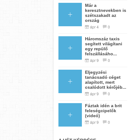
Már a
keresztnevekben is
szétszakadt az
ország
ápr 4
0
Háromszáz taxis
segített világítani
egy repülő
felszállásáho...
ápr 9
0
Eljegyzési
tanácsadó céget
alapított, mert
csalódott kérőjéb...
ápr 9
0
Fáztak idén a brit
feleségcipelők
(videó)
ápr 9
0