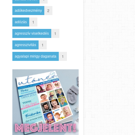
2
adókedvezmény
1
adózás
1
agresszív viselkedés
1
agresszivitás
1
agyalapi mirigy daganata