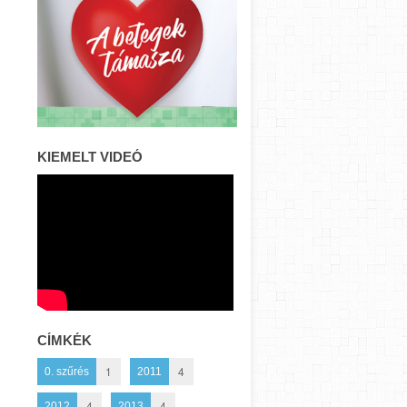
KIEMELT VIDEÓ
CÍMKÉK
1
4
0. szűrés
2011
4
4
2012
2013