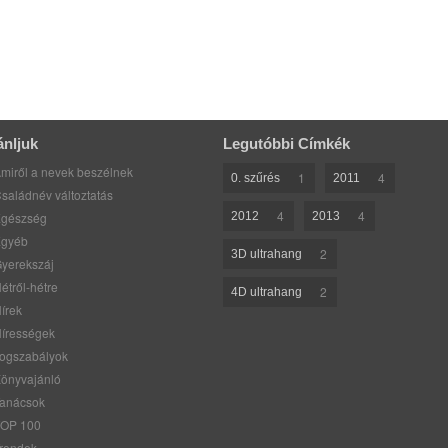
ánljuk
Legutóbbi Címkék
miről a nevek beszélnek
1
4
0. szűrés
2011
saládnév változtatás
4
4
gészség
2012
2013
gyéb
2
3D ultrahang
yerekszáj
étről-hétre
2
4D ultrahang
írek
írességek
ogszabályok
önyvajánló
anácsok
OP 100
rendek