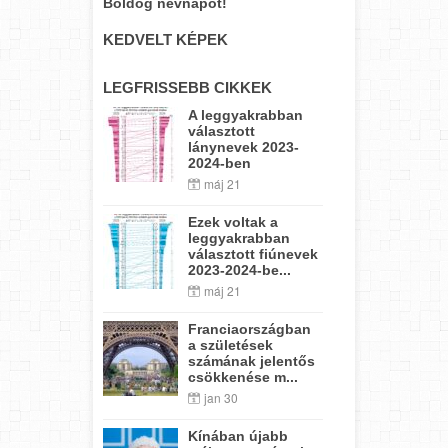
Boldog névnapot!
KEDVELT KÉPEK
LEGFRISSEBB CIKKEK
A leggyakrabban
választott
lánynevek 2023-
2024-ben
máj 21
Ezek voltak a
leggyakrabban
választott fiúnevek
2023-2024-be...
máj 21
Franciaországban
a születések
számának jelentős
csökkenése m...
jan 30
Kínában újabb