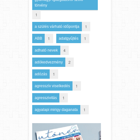
törvény
1
1
a szülés várható időpontja
1
1
ABB
adatgyűjtés
4
adható nevek
2
adókedvezmény
1
adózás
1
agresszív viselkedés
1
agresszivitás
1
agyalapi mirigy daganata