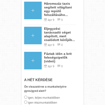
Háromszáz taxis
segített világítani
egy repülő
felszállásáho...
ápr 9
0
Eljegyzési
tanácsadó céget
alapított, mert
csalódott kérőjéb...
ápr 9
0
Fáztak idén a brit
feleségcipelők
(videó)
ápr 9
0
A HÉT KÉRDÉSE
Ön visszatérne a munkahelyére
gyes/gyed alatt?
igen, teljes munkaidőben
igen részmunkaidőben