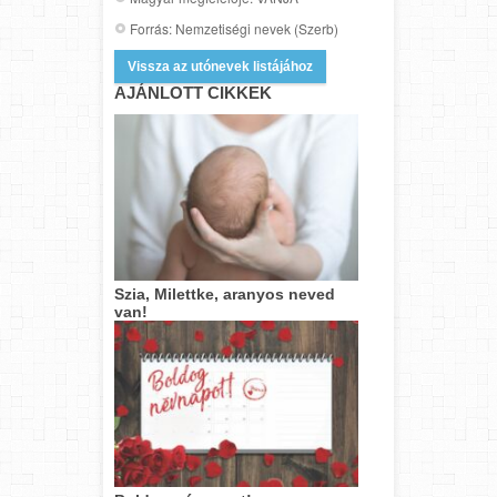
Forrás: Nemzetiségi nevek (Szerb)
Vissza az utónevek listájához
AJÁNLOTT CIKKEK
Szia, Milettke, aranyos neved
van!