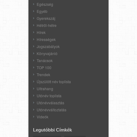
Egészség
Egyéb
Gyerekszáj
Hétről-hétre
Hírek
Hírességek
Jogszabályok
Könyvajánló
Tanácsok
TOP 100
Trendek
Újszülött név toplista
Ultrahang
Utónév toplista
Utónévválasztás
Utónévváltoztatás
Videók
Legutóbbi Címkék