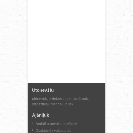
Utonev.hu
utónevek, érdekességek, tanácsok,
statisztikák, trendek, hírek
Ajánljuk
Amiről a nevek beszélnek
Családnév változtatás