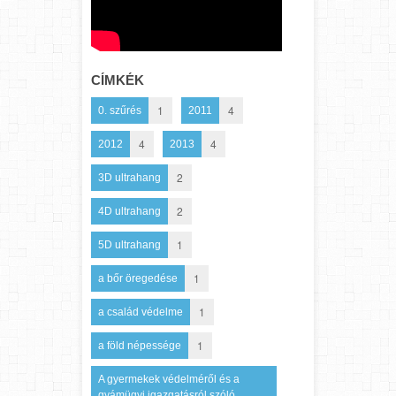
CÍMKÉK
1
4
0. szűrés
2011
4
4
2012
2013
2
3D ultrahang
2
4D ultrahang
1
5D ultrahang
1
a bőr öregedése
1
a család védelme
1
a föld népessége
A gyermekek védelméről és a
gyámügyi igazgatásról szóló