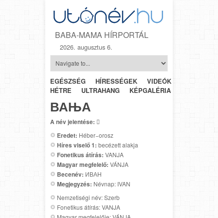
BABA-MAMA HÍRPORTÁL
2026. augusztus 6.
EGÉSZSÉG
HÍRESSÉGEK
VIDEÓK
HÉTRŐL-
HÉTRE
ULTRAHANG
KÉPGALÉRIA
SZÜLÉSZET
ВАЊА
A név jelentése:

Eredet:
Héber−orosz
Híres viselő 1:
becézett alakja
Fonetikus átírás:
VANJA
Magyar megfelelő:
VÁNJA
Becenév:
ИВАН
Megjegyzés:
Névnap: IVAN
Nemzetiségi név: Szerb
Fonetikus átírás: VANJA
Magyar megfelelője: VÁNJA