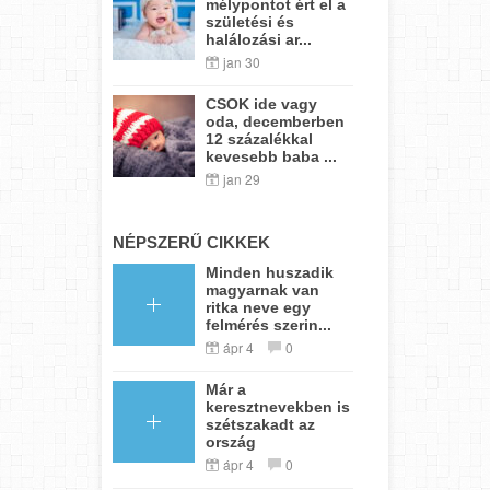
mélypontot ért el a
születési és
halálozási ar...
jan 30
CSOK ide vagy
oda, decemberben
12 százalékkal
kevesebb baba ...
jan 29
NÉPSZERŰ CIKKEK
Minden huszadik
magyarnak van
ritka neve egy
felmérés szerin...
ápr 4
0
Már a
keresztnevekben is
szétszakadt az
ország
ápr 4
0